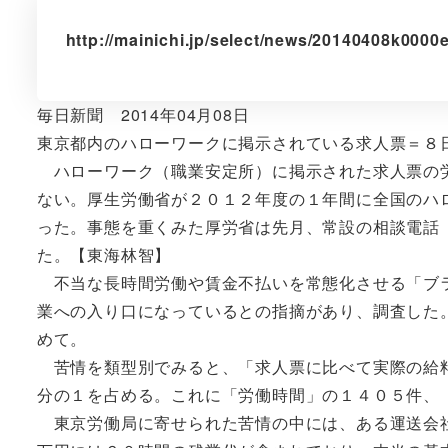
http://mainichi.jp/select/news/20140408k000
毎日新聞 2014年04月08日
東京都内のハローワークに掲示されている求人票＝８日
ハローワーク（職業安定所）に掲示された求人票の労
ない。厚生労働省が２０１２年度の１年間に全国のハ
った。事態を重くみた厚労省は先月、常設の相談電話
た。【東海林智】
不当な長時間労働や賃金不払いを常態化させる「ブラ
業への入り口になっているとの指摘があり、調査した
めて。
苦情を類型別でみると、「求人票に比べて実際の給料
分の１を占める。これに「労働時間」の１４０５件、
東京労働局に寄せられた苦情の中には、ある運送会社