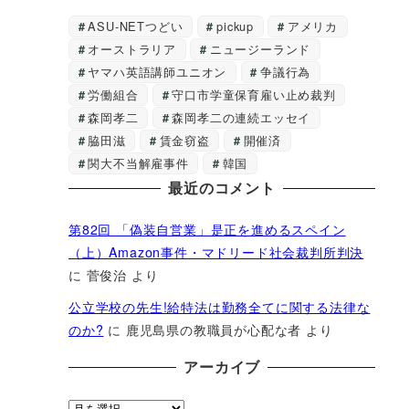
ASU-NETつどい
pickup
アメリカ
オーストラリア
ニュージーランド
ヤマハ英語講師ユニオン
争議行為
労働組合
守口市学童保育雇い止め裁判
森岡孝二
森岡孝二の連続エッセイ
脇田滋
賃金窃盗
開催済
関大不当解雇事件
韓国
最近のコメント
第82回 「偽装自営業」是正を進めるスペイン
（上）Amazon事件・マドリード社会裁判所判決
に
菅俊治
より
公立学校の先生!給特法は勤務全てに関する法律な
のか?
に
鹿児島県の教職員が心配な者
より
アーカイブ
ア