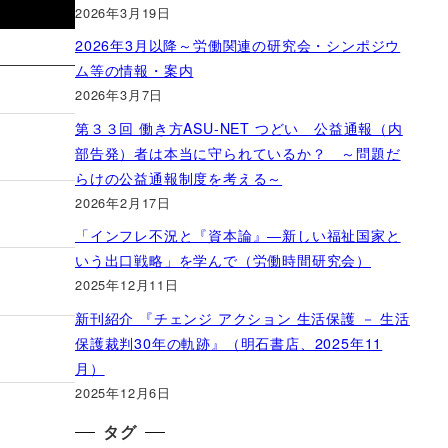
2026年3月19日
2026年3月以降～労働関連の研究会・シンポジウ
ム等の情報・案内
2026年3月7日
第３３回 働き方ASU-NET つどい 公益通報（内
部告発）者は本当に守られているか？ ～問題だ
らけの公益通報制度を考える～
2026年2月17日
「インフレ不況と『資本論』―新しい福祉国家と
いう出口戦略」を学んで（労働時間研究会）
2025年12月11日
新刊紹介 『チェンジ アクション 生活保護 － 生活
保護裁判30年の軌跡』（明石書店、2025年11
月）
2025年12月6日
タグ