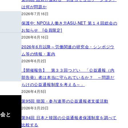
は何が問題か
2026年7月16日
保護中: NPO法人働き方ASU-NET 第１４回総会の
お知らせ [会員限定]
2026年6月16日
2026年6月以降～労働関連の研究会・シンポジウ
ム等の情報・案内
2026年6月2日
【開催報告】 第３３回つどい 「公益通報（内
部告発）者は本当に守られているか？ ～問題だ
らけの公益通報制度を考える～」
2026年4月5日
第95回 韓国・参与連帯の公益通報者支援活動
2026年3月23日
集会と
第94回 日本と韓国の公益通報者保護制度を調べて
比較する