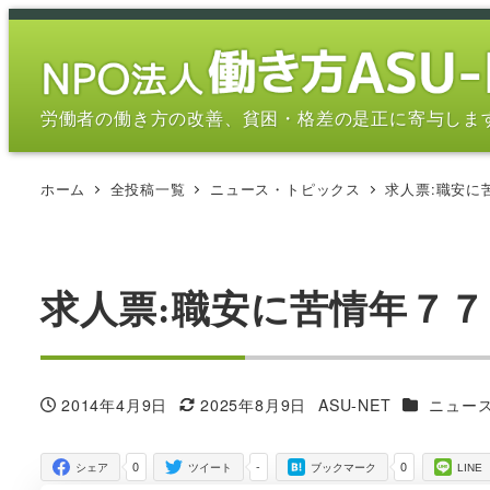
メ
イ
ン
コ
労働者の働き方の改善、貧困・格差の是正に寄与しま
ン
テ
ホーム
全投稿一覧
ニュース・トピックス
求人票:職安に
ン
ツ
へ
移
求人票:職安に苦情年７
動
カテゴリー
2014年4月9日
2025年8月9日
ASU-NET
ニュー
投稿日
更新日
著
者
0
-
0
シェア
ツイート
ブックマーク
LINE