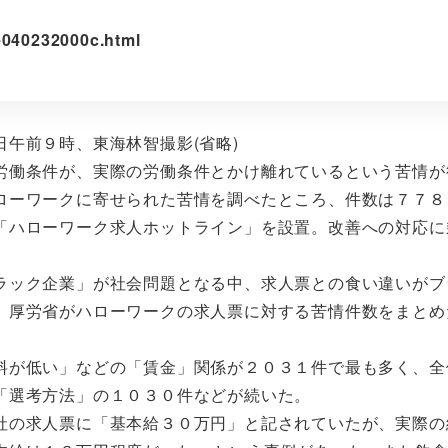
0e040232000c.html
午前９時、東海林智撮影(省略)
働条件が、実際の労働条件とかけ離れているという苦情が
ローワークに寄せられた苦情を調べたところ、件数は７７８
「ハローワーク求人ホットライン」を設置。改善への対応に
ック企業」が社会問題となる中、求人票との食い違いがブ
。厚労省がハローワークの求人票に対する苦情件数をまとめ
が低い」などの「賃金」関係が２０３１件で最も多く、全
「選考方法」の１０３０件などが続いた。
の求人票に「基本給３０万円」と記されていたが、実際の