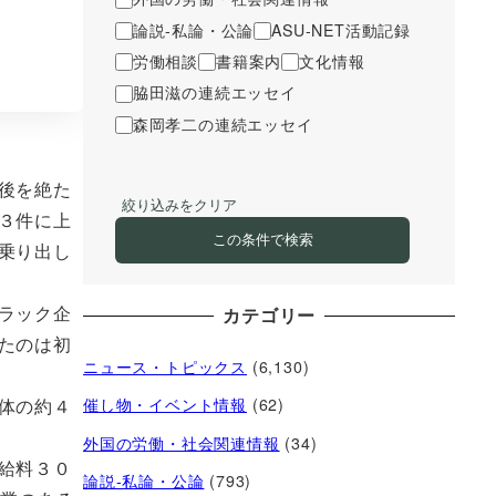
論説-私論・公論
ASU-NET活動記録
労働相談
書籍案内
文化情報
脇田滋の連続エッセイ
森岡孝二の連続エッセイ
後を絶た
絞り込みをクリア
３件に上
この条件で検索
乗り出し
ラック企
カテゴリー
たのは初
ニュース・トピックス
(6,130)
体の約４
催し物・イベント情報
(62)
外国の労働・社会関連情報
(34)
給料３０
論説-私論・公論
(793)