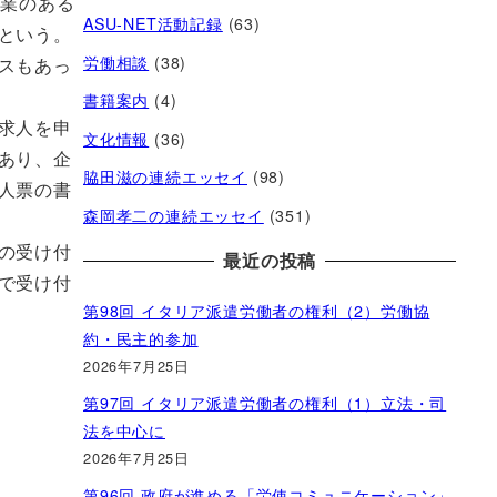
食業のある
ASU-NET活動記録
(63)
という。
労働相談
(38)
スもあっ
書籍案内
(4)
求人を申
文化情報
(36)
あり、企
脇田滋の連続エッセイ
(98)
人票の書
森岡孝二の連続エッセイ
(351)
の受け付
最近の投稿
で受け付
第98回 イタリア派遣労働者の権利（2）労働協
約・民主的参加
2026年7月25日
第97回 イタリア派遣労働者の権利（1）立法・司
法を中心に
2026年7月25日
第96回 政府が進める「労使コミュニケーション」