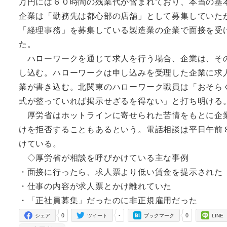
万円には６０時間の残業代が含まれており、本当の基
企業は「勤務先は都心部の店舗」として募集していた
「経理事務」を募集している製造業の企業で面接を受
た。
ハローワークを通じて求人を行う場合、企業は、その
し込む。ハローワークは申し込みを受理した企業に求
業が書き込む。北関東のハローワーク職員は「おそら
式が整っていれば掲示せざるを得ない」と打ち明ける
厚労省はホットラインに寄せられた苦情をもとに企業
けを拒否することもあるという。電話相談は平日午前
けている。
◇厚労省が相談を呼びかけている主な事例
・面接に行ったら、求人票より低い賃金を提示された
・仕事の内容が求人票とかけ離れていた
・「正社員募集」だったのに非正規雇用だった
0
-
0
シェア
ツイート
ブックマーク
LINE