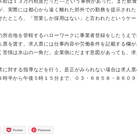
本給は１３万円程度だった−−という事例があった。また飲
が、実際には都心から遠く離れた郊外での勤務を提示された
けたところ、「営業しか採用はない」と言われたというケー
所在地を管轄するハローワークに事業者登録をしたうえで
人票を渡す。求人票には仕事内容や労働条件を記載する欄が
く苦情は氷山の一角だ。企業側にだます意図があっても、求
。
に対する指導などを行う。是正がみられない場合は求人票
８時半から午後５時１５分まで、０３・６８５８・８６０９
Pocket
Pinterest