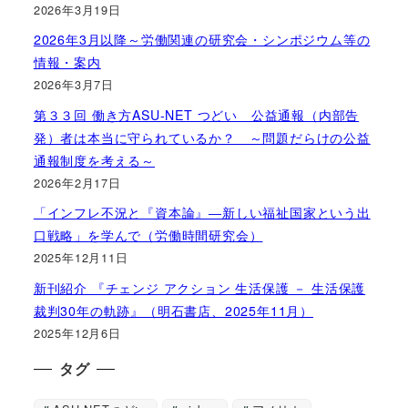
2026年3月19日
2026年3月以降～労働関連の研究会・シンポジウム等の
情報・案内
2026年3月7日
第３３回 働き方ASU-NET つどい 公益通報（内部告
発）者は本当に守られているか？ ～問題だらけの公益
通報制度を考える～
2026年2月17日
「インフレ不況と『資本論』―新しい福祉国家という出
口戦略」を学んで（労働時間研究会）
2025年12月11日
新刊紹介 『チェンジ アクション 生活保護 － 生活保護
裁判30年の軌跡』（明石書店、2025年11月）
2025年12月6日
タグ