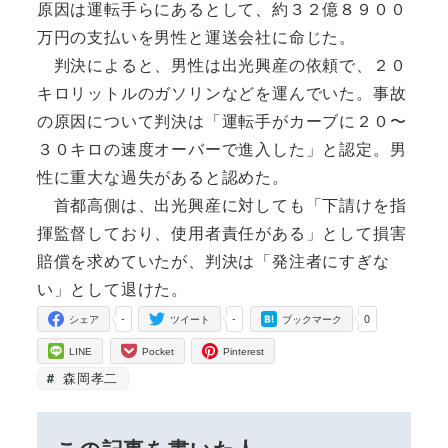
原因は運転手らにあるとして、約３２億８９００
万円の支払いを男性と運送会社に命じた。
判決によると、男性は出光興産の依頼で、２０
キロリットルのガソリンなどを運んでいた。事故
の原因について判決は「運転手がカーブに２０〜
３０キロの速度オーバーで進入した」と認定。男
性に重大な過失があると認めた。
首都高側は、出光興産に対しても「下請けを指
揮監督しており、使用者責任がある」として損害
賠償を求めていたが、判決は「発注者にすぎな
い」として退けた。
-
-
0
シェア
ツイート
ブックマーク
LINE
Pocket
Pinterest
森岡孝二