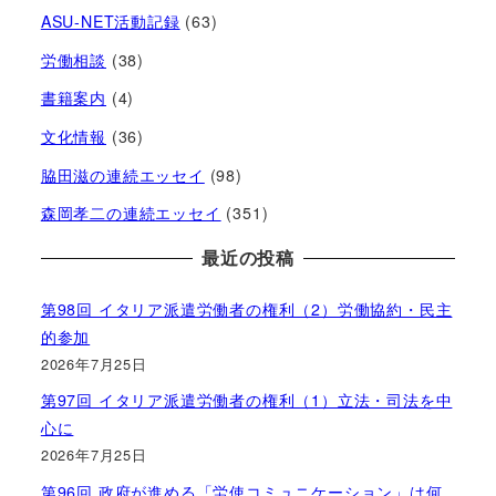
ASU-NET活動記録
(63)
労働相談
(38)
書籍案内
(4)
文化情報
(36)
脇田滋の連続エッセイ
(98)
森岡孝二の連続エッセイ
(351)
最近の投稿
第98回 イタリア派遣労働者の権利（2）労働協約・民主
的参加
2026年7月25日
第97回 イタリア派遣労働者の権利（1）立法・司法を中
心に
2026年7月25日
第96回 政府が進める「労使コミュニケーション」は何