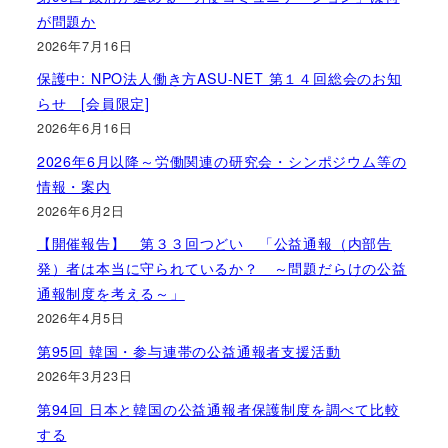
が問題か
2026年7月16日
保護中: NPO法人働き方ASU-NET 第１４回総会のお知
らせ [会員限定]
2026年6月16日
2026年6月以降～労働関連の研究会・シンポジウム等の
情報・案内
2026年6月2日
【開催報告】 第３３回つどい 「公益通報（内部告
発）者は本当に守られているか？ ～問題だらけの公益
通報制度を考える～」
2026年4月5日
第95回 韓国・参与連帯の公益通報者支援活動
2026年3月23日
第94回 日本と韓国の公益通報者保護制度を調べて比較
する