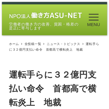
メ
イ
ン
労働者の働き方の改善、貧困・格差の
MENU
コ
是正に寄与します
ン
テ
ホーム
全投稿一覧
ニュース・トピックス
運転手ら
ン
に３２億円支払い命令 首都高で横転炎上 地裁
ツ
へ
移
運転手らに３２億円支
動
払い命令 首都高で横
転炎上 地裁