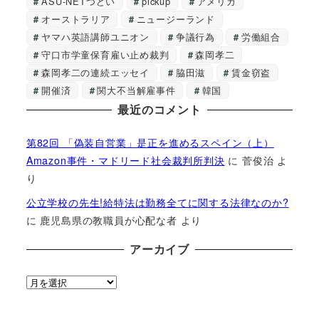
ASU-NETつどい
pickup
アメリカ
オーストラリア
ニュージーランド
ヤマハ英語講師ユニオン
争議行為
労働組合
守口市学童保育雇い止め裁判
森岡孝二
森岡孝二の連続エッセイ
脇田滋
賃金窃盗
開催済
関大不当解雇事件
韓国
最近のコメント
第82回 「偽装自営業」是正を進めるスペイン（上）
Amazon事件・マドリード社会裁判所判決
に
菅俊治
よ
り
公立学校の先生!給特法は勤務全てに関する法律なのか?
に
鹿児島県の教職員が心配な者
より
アーカイブ
ア
ー
カ