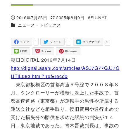
2016年7月26日
2025年8月9日
ASU-NET
投稿日
更新日
著
カテゴリー
ニュース・トピックス
者
-
-
0
シェア
ツイート
ブックマーク
LINE
Pocket
Pinterest
朝日DIGITAL 2016年7月14日
http://digital.asahi.com/articles/ASJ7G77GJJ7G
UTIL093.html?iref=recob
東京都板橋区の首都高速５号線で２００８年８
月、タンクローリーが横転し炎上した事故で、首
都高速道路（東京都）が運転手の男性や所属する
運送会社などを相手取り、復旧費用や通行止めで
受けた損失分の賠償を求めた訴訟の判決が１４
日、東京地裁であった。青木晋裁判長は、事故の