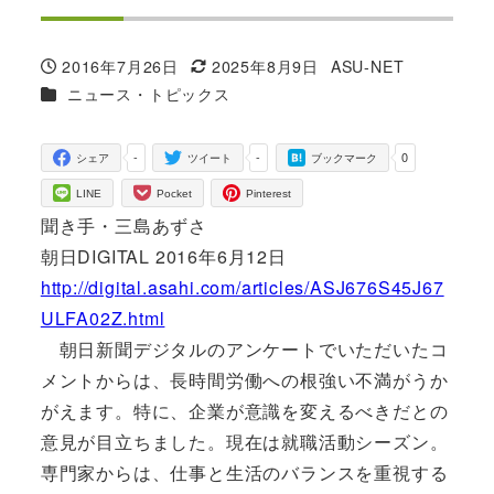
2016年7月26日
2025年8月9日
ASU-NET
投稿日
更新日
著
カテゴリー
ニュース・トピックス
者
-
-
0
シェア
ツイート
ブックマーク
LINE
Pocket
Pinterest
聞き手・三島あずさ
朝日DIGITAL 2016年6月12日
http://digital.asahi.com/articles/ASJ676S45J67
ULFA02Z.html
朝日新聞デジタルのアンケートでいただいたコ
メントからは、長時間労働への根強い不満がうか
がえます。特に、企業が意識を変えるべきだとの
意見が目立ちました。現在は就職活動シーズン。
専門家からは、仕事と生活のバランスを重視する