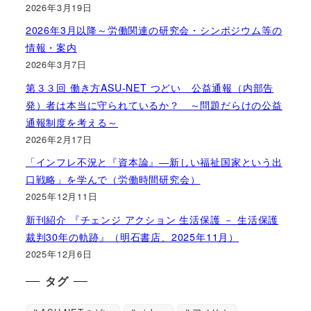
2026年3月19日
2026年3月以降～労働関連の研究会・シンポジウム等の
情報・案内
2026年3月7日
第３３回 働き方ASU-NET つどい 公益通報（内部告
発）者は本当に守られているか？ ～問題だらけの公益
通報制度を考える～
2026年2月17日
「インフレ不況と『資本論』―新しい福祉国家という出
口戦略」を学んで（労働時間研究会）
2025年12月11日
新刊紹介 『チェンジ アクション 生活保護 － 生活保護
裁判30年の軌跡』（明石書店、2025年11月）
2025年12月6日
タグ