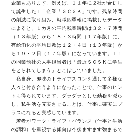
企業もあります。例えば、１１年に２社が合併し
て誕生したＩＴ企業「ＳＣＳＫ」です。残業時間
の削減に取り組み、就職四季報に掲載したデータ
によると、１カ月の平均残業時間は３２・７時間
（１３年版）から１８・３時間（１７年版）に、
有給消化の平均日数は１２・４日（１３年版）か
ら１９・２日（１７年版）になっています。ＩＴ
の同業他社の人事担当者は「最近ＳＣＳＫに学生
をとられてしまう」とこぼしていました。
私自身、趣味のトライアスロンを通して多様な
人々と付き合うようになったことで、仕事のヒン
トも得られています。ダラダラとした勤務を減ら
し、私生活を充実させることは、仕事に確実にプ
ラスになると実感しています。
若者がワーク・ライフ・バランス（仕事と生活
の調和）を重視する傾向は今後ますます強まるで