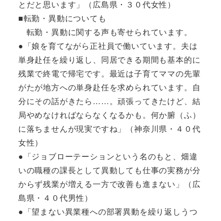
とだと思います」（広島県・３０代女性）
■転勤・異動についても
転勤・異動に関する声も寄せられています。
●「娘を育てながら正社員で働いています。夫は
単身赴任を繰り返し、同居できる期間も基本的に
残業で終電で帰宅です。最近は子育てママの先輩
がたが地方への単身赴任を求められています。自
分にその話がきたら……。頑張ってきたけど、結
局やめなければならなくなるかも。何か腑（ふ）
に落ちませんが現実ですね」（神奈川県・４０代
女性）
●「ジョブローテーションという名のもと、畑違
いの職種の課長として異動しても仕事の実務が分
からず残業が増える一方で改善も進まない」（広
島県・４０代男性）
●「望まない異業種への部署異動を繰り返しうつ