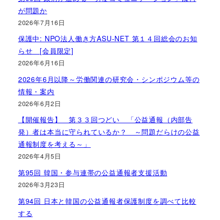
が問題か
2026年7月16日
保護中: NPO法人働き方ASU-NET 第１４回総会のお知
らせ [会員限定]
2026年6月16日
2026年6月以降～労働関連の研究会・シンポジウム等の
情報・案内
2026年6月2日
【開催報告】 第３３回つどい 「公益通報（内部告
発）者は本当に守られているか？ ～問題だらけの公益
通報制度を考える～」
2026年4月5日
第95回 韓国・参与連帯の公益通報者支援活動
2026年3月23日
第94回 日本と韓国の公益通報者保護制度を調べて比較
する