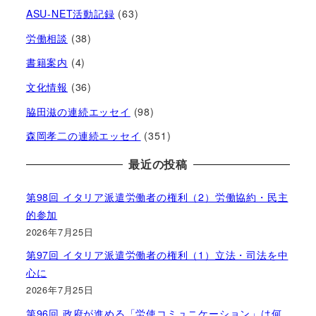
ASU-NET活動記録
(63)
労働相談
(38)
書籍案内
(4)
文化情報
(36)
脇田滋の連続エッセイ
(98)
森岡孝二の連続エッセイ
(351)
最近の投稿
第98回 イタリア派遣労働者の権利（2）労働協約・民主
的参加
2026年7月25日
第97回 イタリア派遣労働者の権利（1）立法・司法を中
心に
2026年7月25日
第96回 政府が進める「労使コミュニケーション」は何