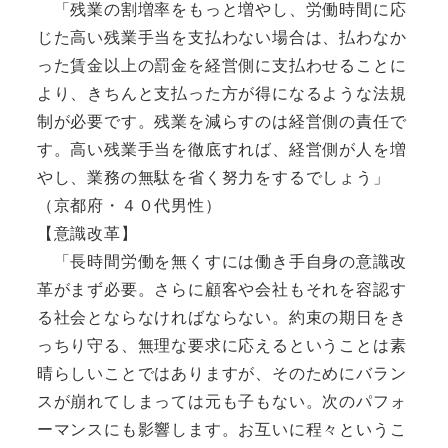
「残業の割増率をもっと増やし、労働時間に応
じた高い残業手当を支払わない場合は、払わなか
った賃金以上の罰金を経営側に支払わせることに
より、きちんと支払った方が得になるような法規
制が必要です。残業を減らすのは経営側の責任で
す。高い残業手当を徹底すれば、経営側が人を増
やし、業務の無駄を省く努力をするでしょう」
（京都府・４０代男性）
【意識改革】
「長時間労働を無くすには働き手自身の意識改
革がまず必要。さらに顧客や会社もそれを容認す
る社会とならなければならない。約束の期日をき
っちり守る、無理な要求に応えるということは素
晴らしいことではありますが、そのためにバラン
スが崩れてしまっては元も子もない。次のパフォ
ーマンスにも影響します。お互いに程々というこ