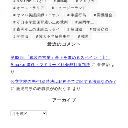
ASU-NETつどい
pickup
アメリカ
オーストラリア
ニュージーランド
ヤマハ英語講師ユニオン
争議行為
労働組合
守口市学童保育雇い止め裁判
森岡孝二
森岡孝二の連続エッセイ
脇田滋
賃金窃盗
開催済
関大不当解雇事件
韓国
最近のコメント
第82回 「偽装自営業」是正を進めるスペイン（上）
Amazon事件・マドリード社会裁判所判決
に
菅俊治
よ
り
公立学校の先生!給特法は勤務全てに関する法律なのか?
に
鹿児島県の教職員が心配な者
より
アーカイブ
ア
ー
カ