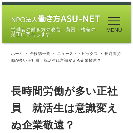
メ
イ
ン
労働者の働き方の改善、貧困・格差の
MENU
コ
是正に寄与します
ン
テ
ホーム
全投稿一覧
ニュース・トピックス
長時間労
ン
働が多い正社員 就活生は意識変えぬ企業敬遠？
ツ
へ
移
長時間労働が多い正社
動
員 就活生は意識変え
ぬ企業敬遠？