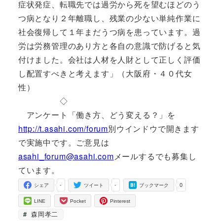
症状発症、転職先では過労から死を望むほどのう
つ病となり２年離職し、残業の少ない単純作業に
社会復帰して１年まだうつ病を患っています。過
労は労務管理のあり方と各自の意識で防げると気
付けました。会社は人材を人財として正しく評価
し配置すべきと考えます」（大阪府・４０代女
性）
◇
アンケート「働き方、どう変える？」を
http://t.asahi.com/forum
別ウインドウで開きます
で実施中です。ご意見は
asahi_forum@asahi.com
メールするでも募集し
ています。
-
-
0
シェア
ツイート
ブックマーク
LINE
Pocket
Pinterest
森岡孝二