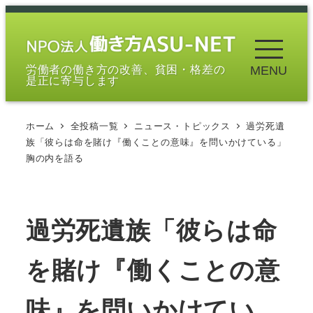
メ
イ
ン
労働者の働き方の改善、貧困・格差の
MENU
コ
是正に寄与します
ン
テ
ホーム
全投稿一覧
ニュース・トピックス
過労死遺
ン
族「彼らは命を賭け『働くことの意味』を問いかけている」
ツ
胸の内を語る
へ
移
動
過労死遺族「彼らは命
を賭け『働くことの意
味』を問いかけてい