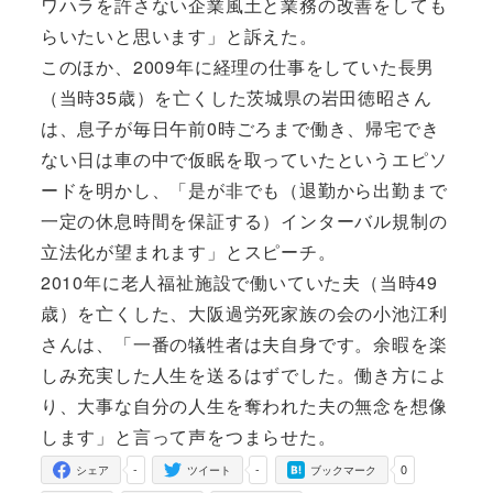
ワハラを許さない企業風土と業務の改善をしても
らいたいと思います」と訴えた。
このほか、2009年に経理の仕事をしていた長男
（当時35歳）を亡くした茨城県の岩田徳昭さん
は、息子が毎日午前0時ごろまで働き、帰宅でき
ない日は車の中で仮眠を取っていたというエピソ
ードを明かし、「是が非でも（退勤から出勤まで
一定の休息時間を保証する）インターバル規制の
立法化が望まれます」とスピーチ。
2010年に老人福祉施設で働いていた夫（当時49
歳）を亡くした、大阪過労死家族の会の小池江利
さんは、「一番の犠牲者は夫自身です。余暇を楽
しみ充実した人生を送るはずでした。働き方によ
り、大事な自分の人生を奪われた夫の無念を想像
します」と言って声をつまらせた。
-
-
0
シェア
ツイート
ブックマーク