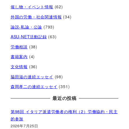
催し物・イベント情報
(62)
外国の労働・社会関連情報
(34)
論説-私論・公論
(793)
ASU-NET活動記録
(63)
労働相談
(38)
書籍案内
(4)
文化情報
(36)
脇田滋の連続エッセイ
(98)
森岡孝二の連続エッセイ
(351)
最近の投稿
第98回 イタリア派遣労働者の権利（2）労働協約・民主
的参加
2026年7月25日