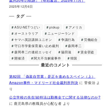
裁判30年の軌跡』（明石書店、2025年11月）
2025年12月6日
タグ
ASU-NETつどい
pickup
アメリカ
オーストラリア
ニュージーランド
ヤマハ英語講師ユニオン
争議行為
労働組合
守口市学童保育雇い止め裁判
森岡孝二
森岡孝二の連続エッセイ
脇田滋
賃金窃盗
開催済
関大不当解雇事件
韓国
最近のコメント
第82回 「偽装自営業」是正を進めるスペイン（上）
Amazon事件・マドリード社会裁判所判決
に
菅俊治
よ
り
公立学校の先生!給特法は勤務全てに関する法律なのか?
に
鹿児島県の教職員が心配な者
より