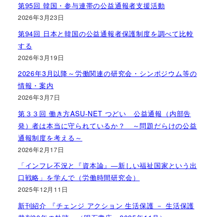
第95回 韓国・参与連帯の公益通報者支援活動
2026年3月23日
第94回 日本と韓国の公益通報者保護制度を調べて比較
する
2026年3月19日
2026年3月以降～労働関連の研究会・シンポジウム等の
情報・案内
2026年3月7日
第３３回 働き方ASU-NET つどい 公益通報（内部告
発）者は本当に守られているか？ ～問題だらけの公益
通報制度を考える～
2026年2月17日
「インフレ不況と『資本論』―新しい福祉国家という出
口戦略」を学んで（労働時間研究会）
2025年12月11日
新刊紹介 『チェンジ アクション 生活保護 － 生活保護