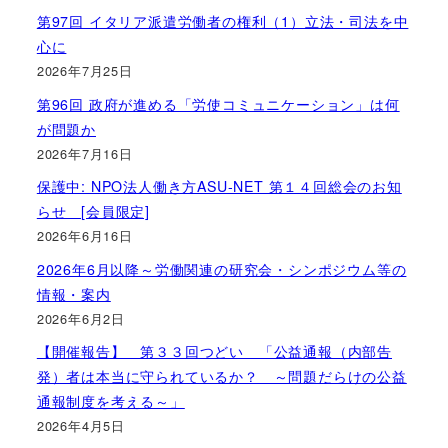
第97回 イタリア派遣労働者の権利（1）立法・司法を中
心に
2026年7月25日
第96回 政府が進める「労使コミュニケーション」は何
が問題か
2026年7月16日
保護中: NPO法人働き方ASU-NET 第１４回総会のお知
らせ [会員限定]
2026年6月16日
2026年6月以降～労働関連の研究会・シンポジウム等の
情報・案内
2026年6月2日
【開催報告】 第３３回つどい 「公益通報（内部告
発）者は本当に守られているか？ ～問題だらけの公益
通報制度を考える～」
2026年4月5日