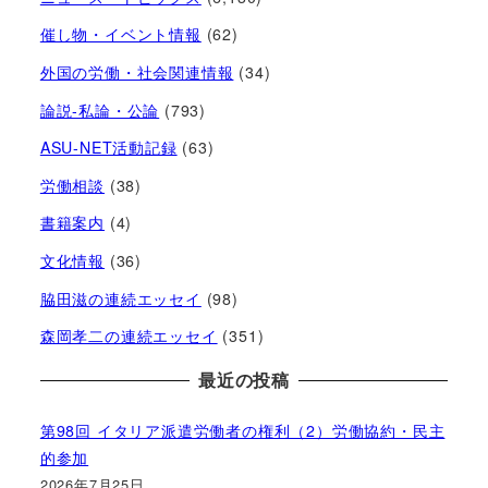
催し物・イベント情報
(62)
外国の労働・社会関連情報
(34)
論説-私論・公論
(793)
ASU-NET活動記録
(63)
労働相談
(38)
書籍案内
(4)
文化情報
(36)
脇田滋の連続エッセイ
(98)
森岡孝二の連続エッセイ
(351)
最近の投稿
第98回 イタリア派遣労働者の権利（2）労働協約・民主
的参加
2026年7月25日