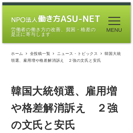
メ
イ
ン
労働者の働き方の改善、貧困・格差の
MENU
コ
是正に寄与します
ン
テ
ホーム
全投稿一覧
ニュース・トピックス
韓国大統
ン
領選、雇用増や格差解消訴え ２強の文氏と安氏
ツ
へ
移
韓国大統領選、雇用増
動
や格差解消訴え ２強
の文氏と安氏