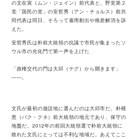
の文在寅（ムン・ジェイン）前代表と、野党第２
党「国民の党」の安哲秀（アン・チョルス）前共
同代表は同日、そろって雇用創出や格差解消を訴
えた。
安哲秀氏は朴前大統領の抗議で市民が集まったソ
ウル市の光化門で第一声を上げた
「政権交代の門は大邱（テグ）から開きます」
――。
文氏が最初の遊説地に選んだのは大邱市だ。朴槿
恵（パク・クネ）前大統領の地元であり、保守の
地盤だ。2012年の前回大統領選で朴前大統領に
敗れた文氏にとっては不利な地域だ。あえてここ