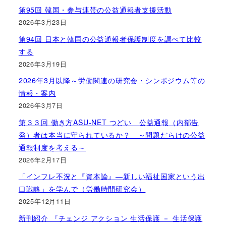
第95回 韓国・参与連帯の公益通報者支援活動
2026年3月23日
第94回 日本と韓国の公益通報者保護制度を調べて比較
する
2026年3月19日
2026年3月以降～労働関連の研究会・シンポジウム等の
情報・案内
2026年3月7日
第３３回 働き方ASU-NET つどい 公益通報（内部告
発）者は本当に守られているか？ ～問題だらけの公益
通報制度を考える～
2026年2月17日
「インフレ不況と『資本論』―新しい福祉国家という出
口戦略」を学んで（労働時間研究会）
2025年12月11日
新刊紹介 『チェンジ アクション 生活保護 － 生活保護