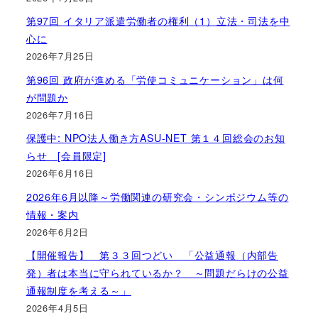
第97回 イタリア派遣労働者の権利（1）立法・司法を中
心に
2026年7月25日
第96回 政府が進める「労使コミュニケーション」は何
が問題か
2026年7月16日
保護中: NPO法人働き方ASU-NET 第１４回総会のお知
らせ [会員限定]
2026年6月16日
2026年6月以降～労働関連の研究会・シンポジウム等の
情報・案内
2026年6月2日
【開催報告】 第３３回つどい 「公益通報（内部告
発）者は本当に守られているか？ ～問題だらけの公益
通報制度を考える～」
2026年4月5日