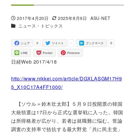
2017年4月20日
2025年8月9日
ASU-NET
投稿日
更新日
著
カテゴリー
ニュース・トピックス
者
0
-
0
シェア
ツイート
ブックマーク
LINE
Pocket
Pinterest
日経Web 2017/4/18
http://www.nikkei.com/article/DGXLASGM17H9
5_X10C17A4FF1000/
【ソウル＝鈴木壮太郎】５月９日投開票の韓国
大統領選は17日から正式な選挙戦に入った。韓国
は所得格差が広がり、若者は就職難に悩む。世論
調査の支持率で拮抗する最大野党「共に民主党」