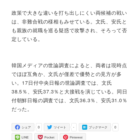
政策で大きな違いを打ち出しにくい両候補の戦い
は、非難合戦の様相もみせている。文氏、安氏と
も親族の就職を巡る疑惑で攻撃され、そろって否
定している。
韓国メディアの世論調査によると、両者は現時点
でほぼ互角か、文氏が僅差で優勢との見方が多
い。17日付中央日報の世論調査では、文氏
38.5％、安氏37.3％と大接戦を演じている。同日
付朝鮮日報の調査では、文氏36.3％、安氏31.0％
だった。
0
-
0
シェア
ツイート
ブックマーク
LINE
Pocket
Pinterest