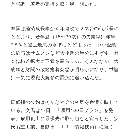
と強調。若者の支持を取り戻す狙いだ。
韓国は経済成長率が４年連続で２％台の低成長に
とどまり、若年層（15〜29歳）の失業率は昨年
9.8％と過去最悪の水準にとどまった。中小企業
の給与はサムスンなど大企業の半分にすぎず、社
会は格差拡大に不満を募らせる。そんななか、大
統領と財閥の政経癒着疑惑が明らかになり、世論
は一気に現職大統領の罷免に追い込んだ。
両候補の公約はそんな社会の空気を色濃く映して
いる。文氏は17日、「雇用100日プラン」を発
表。雇用創出に最優先に取り組むと宣言した。安
氏も重工業、自動車、ＩＴ（情報技術）に続く