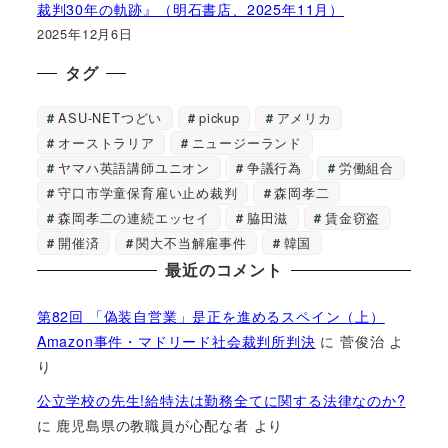
裁判30年の軌跡』（明石書店、2025年11月）
2025年12月6日
タグ
ASU-NETつどい
pickup
アメリカ
オーストラリア
ニュージーランド
ヤマハ英語講師ユニオン
争議行為
労働組合
守口市学童保育雇い止め裁判
森岡孝二
森岡孝二の連続エッセイ
脇田滋
賃金窃盗
開催済
関大不当解雇事件
韓国
最近のコメント
第82回 「偽装自営業」是正を進めるスペイン（上）
Amazon事件・マドリード社会裁判所判決
に
菅俊治
よ
り
公立学校の先生!給特法は勤務全てに関する法律なのか?
に
鹿児島県の教職員が心配な者
より