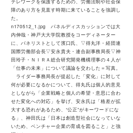
テレワークを保護するための、労働法制や社会保
障のあり方を見直す時期に来ていることを強調し
た。
n170512_1.jpg パネルディスカッションでは大
内伸哉・神戸大大学院教授をコーディネーター
に、パネリストとして濱口氏、▽得丸洋・経団連
国際労働部会長▽安永貴夫・連合副事務局長▽神
田玲子・ＮＩＲＡ総合研究開発機構理事の４人が
「仕事の未来」について議論を交わした＝写真。
ライダー事務局長が提起した「変化」に対して
何が必要になるかについて、得丸氏は個人的意見
としながら「企業戦略と個人の希望・意思に合わ
せた変化への対応」を挙げ、安永氏は「格差が拡
大する恐れがあるため、“公正”がキーワードにな
る」、神田氏は「日本は創造型社会になっていな
いため、ベンチャー企業の育成を図ること」と強