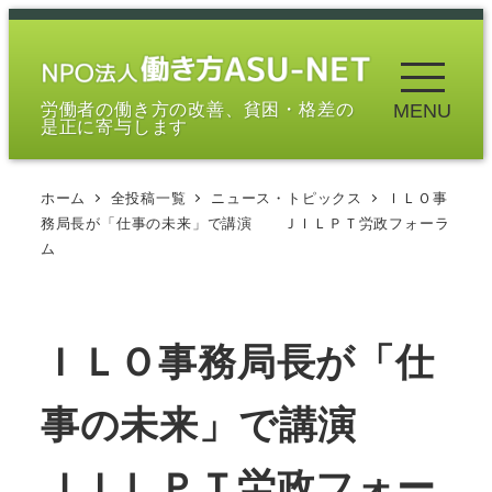
メ
イ
ン
労働者の働き方の改善、貧困・格差の
MENU
コ
是正に寄与します
ン
テ
ホーム
全投稿一覧
ニュース・トピックス
ＩＬＯ事
ン
務局長が「仕事の未来」で講演 ＪＩＬＰＴ労政フォーラ
ツ
ム
へ
移
動
ＩＬＯ事務局長が「仕
事の未来」で講演
ＪＩＬＰＴ労政フォー