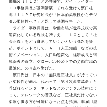
働機関（ＩＬＯ）との共催で、ガイ・ライダーＩ
ＬＯ事務局長が基調講演、それを受けて濱口桂一
郎ＪＩＬＰＴ研究所長が「日本的柔軟性からデジ
タル柔軟性へ？」と題して基調報告した。
ライダー事務局長は、労働市場が世界規模で高
速変化している現状を踏まえ、ＩＬＯとして「社
会正義」をどう継承していくかという課題を提
起。ポイントとして、ＡＩ（人工知能）などの技
術イノベーション、人口動態変化、経済成長と環
境保護の両立、グローバル経済下での労働市場の
最適化、の４点を挙げた。
濱口氏は、日本の「無限定正社員」が持ってい
た柔軟性が崩れ、代わって「第４次産業革命」と
呼ばれるインターネットなどのデジタル技術によ
って、テレワークの普及など、正社員だけでない
柔軟な働き方が可能になった点を指摘。非雇用型