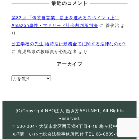
最近のコメント
第82回 「偽装自営業」是正を進めるスペイン（上）
Amazon事件・マドリード社会裁判所判決
に
菅俊治
よ
り
公立学校の先生!給特法は勤務全てに関する法律なのか?
に
鹿児島県の教職員が心配な者
より
アーカイブ
ア
ー
カ
イ
ブ
(C)Copyright NPO法人 働き方ASU-NET, All Rights
Reserved.
〒530-0047 大阪市北区西天満4丁目4-18 梅ヶ枝中央ビ
ル7階 いわき総合法律事務所気付 TEL 06-6809-4926