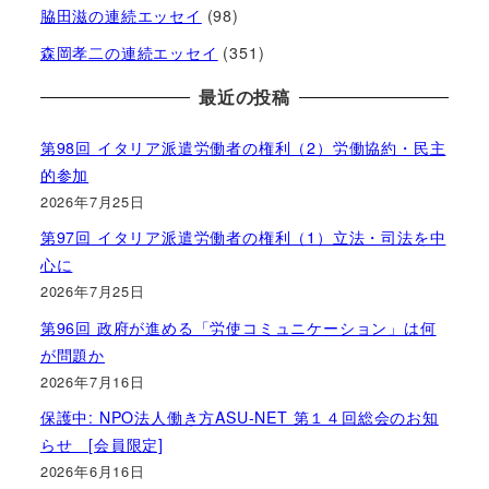
脇田滋の連続エッセイ
(98)
森岡孝二の連続エッセイ
(351)
最近の投稿
第98回 イタリア派遣労働者の権利（2）労働協約・民主
的参加
2026年7月25日
第97回 イタリア派遣労働者の権利（1）立法・司法を中
心に
2026年7月25日
第96回 政府が進める「労使コミュニケーション」は何
が問題か
2026年7月16日
保護中: NPO法人働き方ASU-NET 第１４回総会のお知
らせ [会員限定]
2026年6月16日