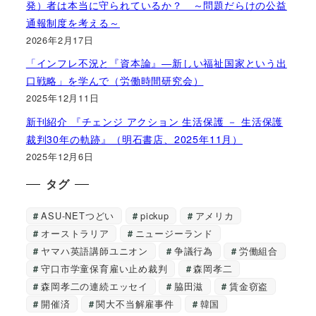
発）者は本当に守られているか？ ～問題だらけの公益
通報制度を考える～
2026年2月17日
「インフレ不況と『資本論』―新しい福祉国家という出
口戦略」を学んで（労働時間研究会）
2025年12月11日
新刊紹介 『チェンジ アクション 生活保護 － 生活保護
裁判30年の軌跡』（明石書店、2025年11月）
2025年12月6日
タグ
ASU-NETつどい
pickup
アメリカ
オーストラリア
ニュージーランド
ヤマハ英語講師ユニオン
争議行為
労働組合
守口市学童保育雇い止め裁判
森岡孝二
森岡孝二の連続エッセイ
脇田滋
賃金窃盗
開催済
関大不当解雇事件
韓国