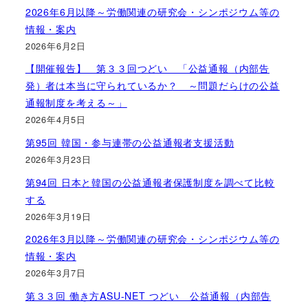
2026年6月以降～労働関連の研究会・シンポジウム等の
情報・案内
2026年6月2日
【開催報告】 第３３回つどい 「公益通報（内部告
発）者は本当に守られているか？ ～問題だらけの公益
通報制度を考える～」
2026年4月5日
第95回 韓国・参与連帯の公益通報者支援活動
2026年3月23日
第94回 日本と韓国の公益通報者保護制度を調べて比較
する
2026年3月19日
2026年3月以降～労働関連の研究会・シンポジウム等の
情報・案内
2026年3月7日
第３３回 働き方ASU-NET つどい 公益通報（内部告