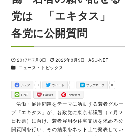
党は 「エキタス」
各党に公開質問
2017年7月3日
2025年8月9日
ASU-NET
投稿日
更新日
著
カテゴリー
ニュース・トピックス
者
0
-
0
シェア
ツイート
ブックマーク
LINE
Pocket
Pinterest
労働・雇用問題をテーマに活動する若者グルー
プ「エキタス」が、各政党に東京都議選（７月２
日投票）に向け、若者雇用や住宅支援を求める公
開質問を行い、その結果をネット上で発表してい