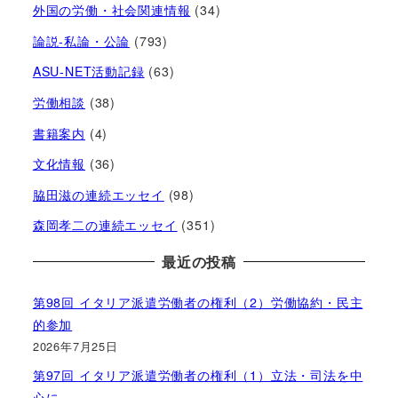
外国の労働・社会関連情報
(34)
論説-私論・公論
(793)
ASU-NET活動記録
(63)
労働相談
(38)
書籍案内
(4)
文化情報
(36)
脇田滋の連続エッセイ
(98)
森岡孝二の連続エッセイ
(351)
最近の投稿
第98回 イタリア派遣労働者の権利（2）労働協約・民主
的参加
2026年7月25日
第97回 イタリア派遣労働者の権利（1）立法・司法を中
心に