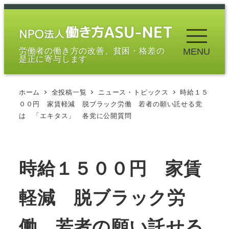
メ
イ
ン
労働者の働き方の改善、貧困・格差の
MENU
コ
是正に寄与します
ン
テ
ホーム
全投稿一覧
ニュース・トピックス
時給１５
ン
００円 家賃軽減 脱ブラック労働 若者の願い託せる党
ツ
は 「エキタス」 各党に公開質問
へ
移
動
時給１５００円 家賃
軽減 脱ブラック労
働 若者の願い託せる