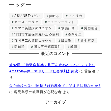
タグ
ASU-NETつどい
pickup
アメリカ
オーストラリア
ニュージーランド
ヤマハ英語講師ユニオン
争議行為
労働組合
守口市学童保育雇い止め裁判
森岡孝二
森岡孝二の連続エッセイ
脇田滋
賃金窃盗
開催済
関大不当解雇事件
韓国
最近のコメント
第82回 「偽装自営業」是正を進めるスペイン（上）
Amazon事件・マドリード社会裁判所判決
に
菅俊治
よ
り
公立学校の先生!給特法は勤務全てに関する法律なのか?
に
鹿児島県の教職員が心配な者
より
アーカイブ