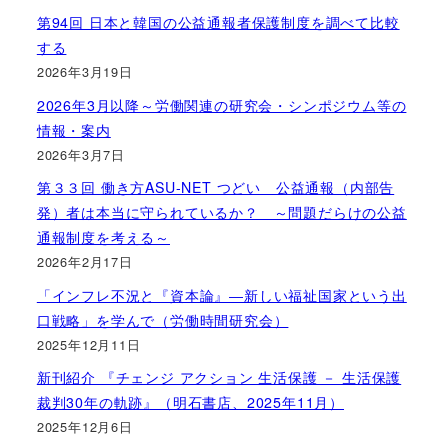
第94回 日本と韓国の公益通報者保護制度を調べて比較
する
2026年3月19日
2026年3月以降～労働関連の研究会・シンポジウム等の
情報・案内
2026年3月7日
第３３回 働き方ASU-NET つどい 公益通報（内部告
発）者は本当に守られているか？ ～問題だらけの公益
通報制度を考える～
2026年2月17日
「インフレ不況と『資本論』―新しい福祉国家という出
口戦略」を学んで（労働時間研究会）
2025年12月11日
新刊紹介 『チェンジ アクション 生活保護 － 生活保護
裁判30年の軌跡』（明石書店、2025年11月）
2025年12月6日