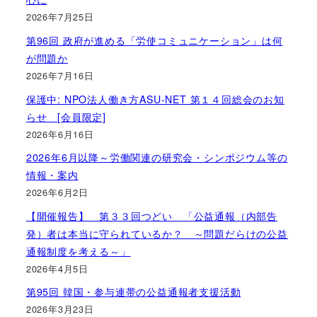
2026年7月25日
第96回 政府が進める「労使コミュニケーション」は何
が問題か
2026年7月16日
保護中: NPO法人働き方ASU-NET 第１４回総会のお知
らせ [会員限定]
2026年6月16日
2026年6月以降～労働関連の研究会・シンポジウム等の
情報・案内
2026年6月2日
【開催報告】 第３３回つどい 「公益通報（内部告
発）者は本当に守られているか？ ～問題だらけの公益
通報制度を考える～」
2026年4月5日
第95回 韓国・参与連帯の公益通報者支援活動
2026年3月23日