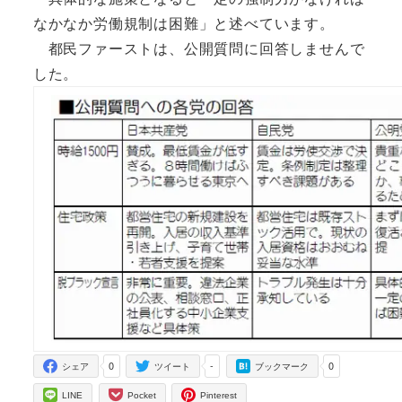
なかなか労働規制は困難」と述べています。
都民ファーストは、公開質問に回答しませんで
した。
0
-
0
シェア
ツイート
ブックマーク
LINE
Pocket
Pinterest