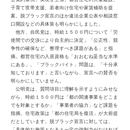
子育て世帯支援、若者向け住宅や家賃補助を提
案。脱ブラック宣言のほか違法企業公表や相談窓
口開設などの具体策も明らかにしました。
他方、自民党は、時給１５００円について「労
使間での交渉により自主的に決定」「公正性、競
争性の確保など、整理すべき課題がある」と指
摘。都営住宅の入居資格も「おおむね妥当な水準
にある」。「ブラックバイト」問題は、「十分承
知しております」と言いながら、宣言への賛否を
明らかにしていません。
公明党は、質問項目に理解を示すようにみせな
がら、時給１５００円は「都の関連事業をどこま
でを対象とするか」「事業者の協力」など課題を
指摘。住宅政策は「都の住宅局を復活」が大前提
だとしています。脱ブラック宣言に対しては、
「具体的な施策となると一定の強制力がなければ