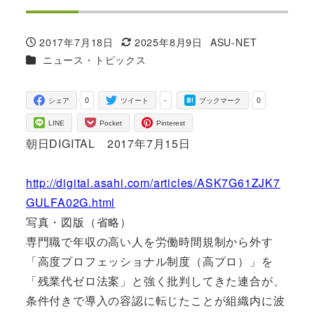
2017年7月18日
2025年8月9日
ASU-NET
投稿日
更新日
著
カテゴリー
ニュース・トピックス
者
0
-
0
シェア
ツイート
ブックマーク
LINE
Pocket
Pinterest
朝日DIGITAL 2017年7月15日
http://digital.asahi.com/articles/ASK7G61ZJK7
GULFA02G.html
写真・図版（省略）
専門職で年収の高い人を労働時間規制から外す
「高度プロフェッショナル制度（高プロ）」を
「残業代ゼロ法案」と強く批判してきた連合が、
条件付きで導入の容認に転じたことが組織内に波