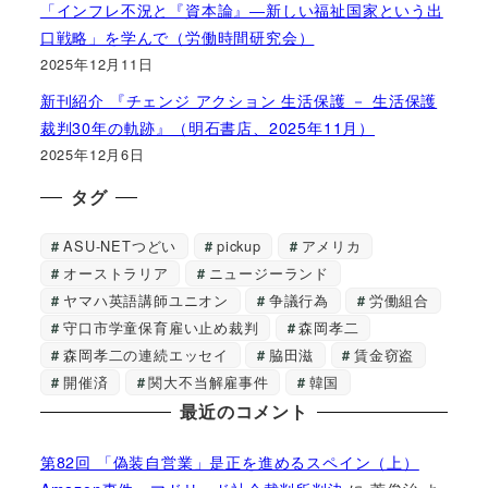
「インフレ不況と『資本論』―新しい福祉国家という出
口戦略」を学んで（労働時間研究会）
2025年12月11日
新刊紹介 『チェンジ アクション 生活保護 － 生活保護
裁判30年の軌跡』（明石書店、2025年11月）
2025年12月6日
タグ
ASU-NETつどい
pickup
アメリカ
オーストラリア
ニュージーランド
ヤマハ英語講師ユニオン
争議行為
労働組合
守口市学童保育雇い止め裁判
森岡孝二
森岡孝二の連続エッセイ
脇田滋
賃金窃盗
開催済
関大不当解雇事件
韓国
最近のコメント
第82回 「偽装自営業」是正を進めるスペイン（上）