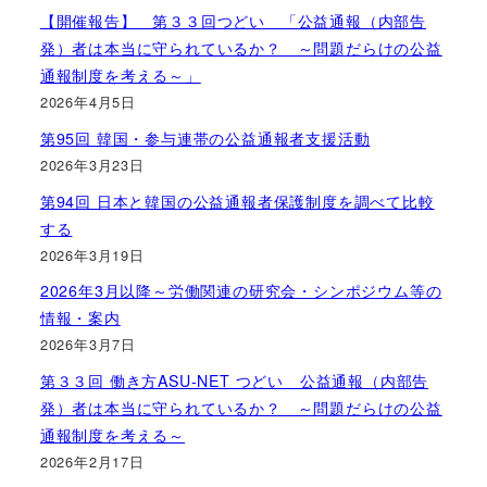
【開催報告】 第３３回つどい 「公益通報（内部告
発）者は本当に守られているか？ ～問題だらけの公益
通報制度を考える～」
2026年4月5日
第95回 韓国・参与連帯の公益通報者支援活動
2026年3月23日
第94回 日本と韓国の公益通報者保護制度を調べて比較
する
2026年3月19日
2026年3月以降～労働関連の研究会・シンポジウム等の
情報・案内
2026年3月7日
第３３回 働き方ASU-NET つどい 公益通報（内部告
発）者は本当に守られているか？ ～問題だらけの公益
通報制度を考える～
2026年2月17日