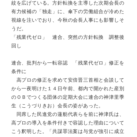
紋を広げている。方針転換を主導した次期会長の
有力候補の「独走」に、傘下の労働組合が冷めた
視線を注いでおり、今秋の会長人事にも影響しそ
うだ。
「残業代ゼロ」 連合、突然の方針転換 調整後
回し
連合、批判から一転容認 「残業代ゼロ」修正を
条件に
高プロの修正を求めて安倍晋三首相と会談して
から一夜明けた１４日午前、都内で開かれた産別
のＯＢでつくる団体の定期大会に連合の神津里季
生（こうづりきお）会長の姿があった。
同席した民進党の蓮舫代表らを前に神津氏は、
高プロの導入を条件付きで容認した理由について
こう釈明した。「共謀罪法案は与党が強引に成立