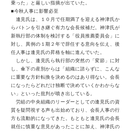
乗った」と厳しい指摘が出ていた。
■今秋人事に影響必至
逢見氏は、１０月で任期満了を迎える神津氏か
らバトンを引き継ぐ有力な会長候補だ。神津氏が
新執行部の体制を検討する「役員推薦委員会」に
対し、異例の１期２年で辞任する意向を伝え、後
任人事は逢見氏の昇格を軸に進んでいた。
しかし、逢見氏ら執行部の突然の「変節」に対
し、傘下の産別からは「組織に諮らずに、こんな
に重要な方針転換を決めるのはあり得ない。会長
になったらどれだけ独断で決めていくかわからな
い」といった批判が噴き出している。
労組の中央組織のリーダーとしての逢見氏の資
質を疑問視する声も出始めており、会長人事の行
方も流動的になってきた。もともと逢見氏の会長
就任に慎重な意見があったことに加え、神津氏の