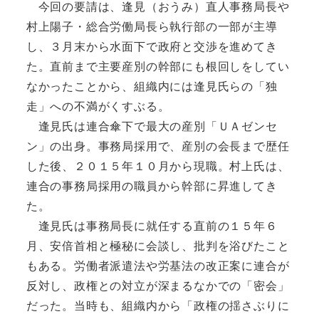
今回の要請は、逢見（おうみ）直人事務局長や
村上陽子・総合労働局長ら執行部の一部が主導
し、３月末から水面下で政府と交渉を進めてき
た。直前まで主要産別の幹部にも根回しをしてい
なかったことから、組織内には逢見氏らの「独
走」への不満がくすぶる。
逢見氏は連合傘下で最大の産別「ＵＡゼンセ
ン」の出身。事務局採用で、産別の会長まで歴任
した後、２０１５年１０月から現職。村上氏は、
連合の事務局採用の職員から幹部に昇進してき
た。
逢見氏は事務局長に就任する直前の１５年６
月、安倍首相と極秘に会談し、批判を浴びたこと
もある。労働者派遣法や労基法の改正案に連合が
反対し、政権との対立が深まるなかでの「密会」
だった。当時も、組織内から「政権の揺さぶりに