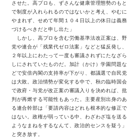
させた。高プロも、ずさんな健康管理態勢のもと
で制度が入れられるのではないかと考え、やむに
やまれず、せめて年間１０４日以上の休日は義務
づけるべきだと申し出た」
しかし、高プロを含む労働基準法改正案は、野
党や連合が「残業代ゼロ法案」などと猛反発し、
２年以上にわたって一度も審議されずにたなざら
しにされていたものだ。加計（かけ）学園問題な
どで安倍内閣の支持率が下がり、都議選で自民党
は大敗。政治情勢が変化する中で、秋の臨時国会
で政府・与党が改正案の審議入りを決めれば、批
判が再燃する可能性もあった。主要産別出身のあ
る連合幹部は「要請内容はどれも根本的な修正で
はない。政権が弱っている中、わざわざ塩を送る
ようなまねをするなんて、政治的センスを疑う」
と突き放す。