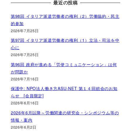
最近の投稿
第98回 イタリア派遣労働者の権利（2）労働協約・民主
的参加
2026年7月25日
第97回 イタリア派遣労働者の権利（1）立法・司法を中
心に
2026年7月25日
第96回 政府が進める「労使コミュニケーション」は何
が問題か
2026年7月16日
保護中: NPO法人働き方ASU-NET 第１４回総会のお知
らせ [会員限定]
2026年6月16日
2026年6月以降～労働関連の研究会・シンポジウム等の
情報・案内
2026年6月2日