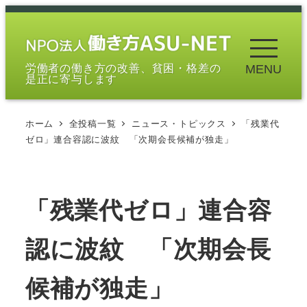
メ
イ
ン
労働者の働き方の改善、貧困・格差の
MENU
コ
是正に寄与します
ン
テ
ホーム
全投稿一覧
ニュース・トピックス
「残業代
ン
ゼロ」連合容認に波紋 「次期会長候補が独走」
ツ
へ
移
「残業代ゼロ」連合容
動
認に波紋 「次期会長
候補が独走」