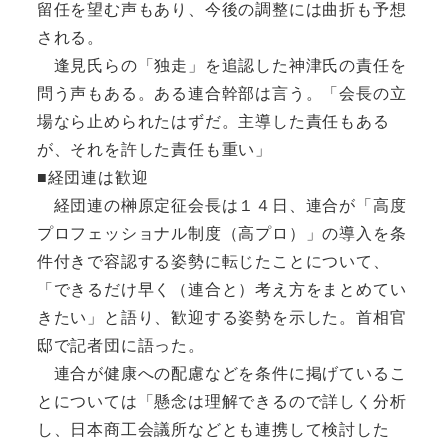
留任を望む声もあり、今後の調整には曲折も予想
される。
逢見氏らの「独走」を追認した神津氏の責任を
問う声もある。ある連合幹部は言う。「会長の立
場なら止められたはずだ。主導した責任もある
が、それを許した責任も重い」
■経団連は歓迎
経団連の榊原定征会長は１４日、連合が「高度
プロフェッショナル制度（高プロ）」の導入を条
件付きで容認する姿勢に転じたことについて、
「できるだけ早く（連合と）考え方をまとめてい
きたい」と語り、歓迎する姿勢を示した。首相官
邸で記者団に語った。
連合が健康への配慮などを条件に掲げているこ
とについては「懸念は理解できるので詳しく分析
し、日本商工会議所などとも連携して検討した