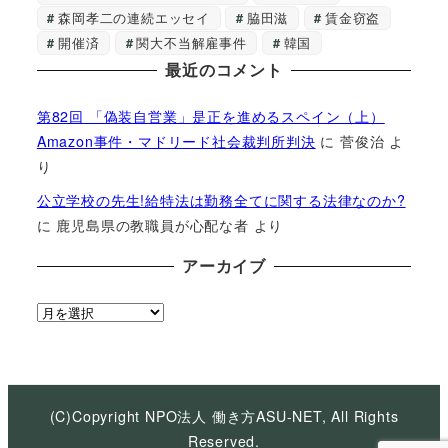
森岡孝二の連続エッセイ
脇田滋
賃金窃盗
開催済
関大不当解雇事件
韓国
最近のコメント
第82回 「偽装自営業」是正を進めるスペイン（上）
Amazon事件・マドリード社会裁判所判決
に
菅俊治
よ
り
公立学校の先生!給特法は勤務全てに関する法律なのか?
に
鹿児島県の教職員が心配な者
より
アーカイブ
ア
ー
カ
イ
ブ
(C)Copyright NPO法人 働き方ASU-NET, All Rights
Reserved.