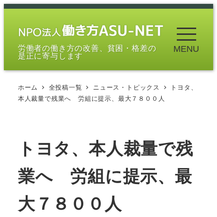
メ
イ
ン
労働者の働き方の改善、貧困・格差の
MENU
コ
是正に寄与します
ン
テ
ホーム
全投稿一覧
ニュース・トピックス
トヨタ、
ン
本人裁量で残業へ 労組に提示、最大７８００人
ツ
へ
移
トヨタ、本人裁量で残
動
業へ 労組に提示、最
大７８００人