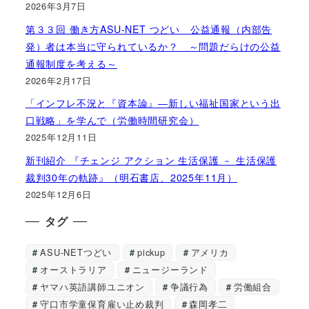
2026年3月7日
第３３回 働き方ASU-NET つどい 公益通報（内部告
発）者は本当に守られているか？ ～問題だらけの公益
通報制度を考える～
2026年2月17日
「インフレ不況と『資本論』―新しい福祉国家という出
口戦略」を学んで（労働時間研究会）
2025年12月11日
新刊紹介 『チェンジ アクション 生活保護 － 生活保護
裁判30年の軌跡』（明石書店、2025年11月）
2025年12月6日
タグ
ASU-NETつどい
pickup
アメリカ
オーストラリア
ニュージーランド
ヤマハ英語講師ユニオン
争議行為
労働組合
守口市学童保育雇い止め裁判
森岡孝二