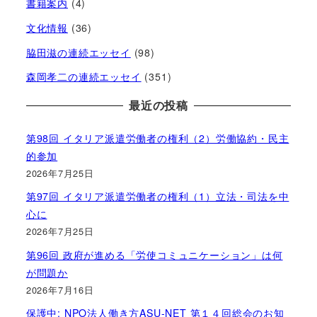
書籍案内
(4)
文化情報
(36)
脇田滋の連続エッセイ
(98)
森岡孝二の連続エッセイ
(351)
最近の投稿
第98回 イタリア派遣労働者の権利（2）労働協約・民主
的参加
2026年7月25日
第97回 イタリア派遣労働者の権利（1）立法・司法を中
心に
2026年7月25日
第96回 政府が進める「労使コミュニケーション」は何
が問題か
2026年7月16日
保護中: NPO法人働き方ASU-NET 第１４回総会のお知