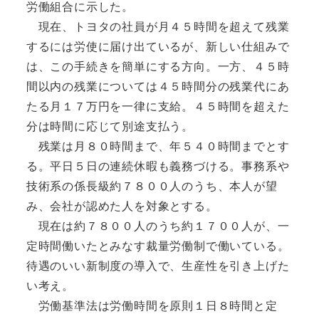
労働組合に示した。
現在、トヨタの社員が月４５時間を超えて残業
するには労使に届け出ているが、新しい仕組みで
は、この手続きを簡単にする方向。一方、４５時
間以内の残業については４５時間分の残業代にあ
たる月１７万円を一律に支給。４５時間を超えた
分は時間に応じて別途支払う。
残業は月８０時間まで、年５４０時間までとす
る。平日５日の連続休暇も義務づける。事務系や
技術系の係長級約７８００人のうち、本人が望
み、会社が認めた人を対象とする。
現在は約７８００人のうち約１７００人が、一
定時間働いたとみなす裁量労働制で働いている。
待遇のいい新制度の導入で、生産性を引き上げた
い考え。
労働基準法は労働時間を原則１日８時間と定