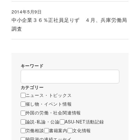
2014年5月9日
投稿日
中小企業３６％正社員足りず ４月、兵庫労働局
調査
キーワード
カテゴリー
ニュース・トピックス
催し物・イベント情報
外国の労働・社会関連情報
論説-私論・公論
ASU-NET活動記録
労働相談
書籍案内
文化情報
脇田滋の連続エッセイ