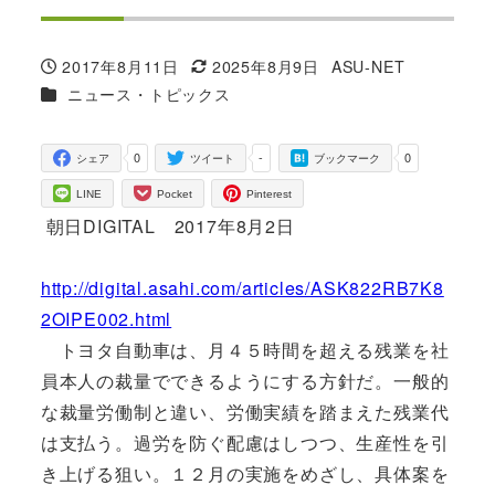
2017年8月11日
2025年8月9日
ASU-NET
投稿日
更新日
著
カテゴリー
ニュース・トピックス
者
0
-
0
シェア
ツイート
ブックマーク
LINE
Pocket
Pinterest
朝日DIGITAL 2017年8月2日
http://digital.asahi.com/articles/ASK822RB7K8
2OIPE002.html
トヨタ自動車は、月４５時間を超える残業を社
員本人の裁量でできるようにする方針だ。一般的
な裁量労働制と違い、労働実績を踏まえた残業代
は支払う。過労を防ぐ配慮はしつつ、生産性を引
き上げる狙い。１２月の実施をめざし、具体案を