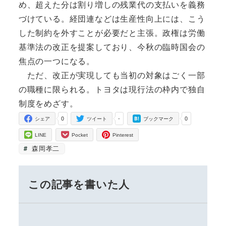
め、超えた分は割り増しの残業代の支払いを義務
づけている。経団連などは生産性向上には、こう
した制約を外すことが必要だと主張。政権は労働
基準法の改正を提案しており、今秋の臨時国会の
焦点の一つになる。
ただ、改正が実現しても当初の対象はごく一部
の職種に限られる。トヨタは現行法の枠内で独自
制度をめざす。
0
-
0
シェア
ツイート
ブックマーク
LINE
Pocket
Pinterest
森岡孝二
この記事を書いた人