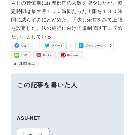
４月の繁忙期に経理部門の人数を増やしたが、協
定時間は最大月１５０時間だった上限を１３０時
間に減らすのにとどめた。「少し余裕をみて上限
を設定した。法の施行に向けて規制値以下に収め
たい」としている。
-
-
0
シェア
ツイート
ブックマーク
LINE
Pocket
Pinterest
森岡孝二
この記事を書いた人
ASU-NET