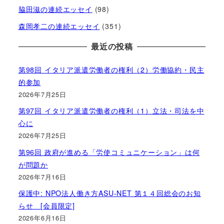
脇田滋の連続エッセイ
(98)
森岡孝二の連続エッセイ
(351)
最近の投稿
第98回 イタリア派遣労働者の権利（2）労働協約・民主
的参加
2026年7月25日
第97回 イタリア派遣労働者の権利（1）立法・司法を中
心に
2026年7月25日
第96回 政府が進める「労使コミュニケーション」は何
が問題か
2026年7月16日
保護中: NPO法人働き方ASU-NET 第１４回総会のお知
らせ [会員限定]
2026年6月16日