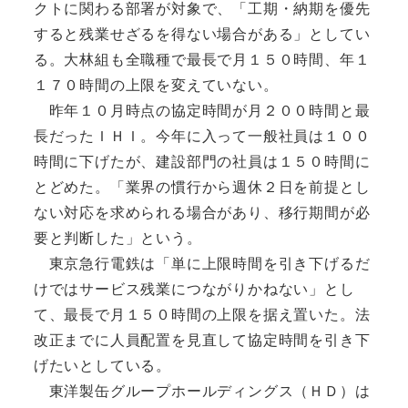
クトに関わる部署が対象で、「工期・納期を優先
すると残業せざるを得ない場合がある」としてい
る。大林組も全職種で最長で月１５０時間、年１
１７０時間の上限を変えていない。
昨年１０月時点の協定時間が月２００時間と最
長だったＩＨＩ。今年に入って一般社員は１００
時間に下げたが、建設部門の社員は１５０時間に
とどめた。「業界の慣行から週休２日を前提とし
ない対応を求められる場合があり、移行期間が必
要と判断した」という。
東京急行電鉄は「単に上限時間を引き下げるだ
けではサービス残業につながりかねない」とし
て、最長で月１５０時間の上限を据え置いた。法
改正までに人員配置を見直して協定時間を引き下
げたいとしている。
東洋製缶グループホールディングス（ＨＤ）は