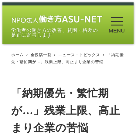
メ
イ
ン
労働者の働き方の改善、貧困・格差の
MENU
コ
是正に寄与します
ン
テ
ホーム
全投稿一覧
ニュース・トピックス
「納期優
ン
先・繁忙期が…」残業上限、高止まり企業の苦悩
ツ
へ
移
「納期優先・繁忙期
動
が…」残業上限、高止
まり企業の苦悩