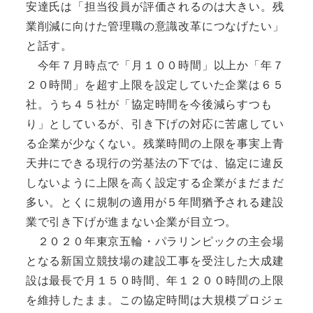
安達氏は「担当役員が評価されるのは大きい。残
業削減に向けた管理職の意識改革につなげたい」
と話す。
今年７月時点で「月１００時間」以上か「年７
２０時間」を超す上限を設定していた企業は６５
社。うち４５社が「協定時間を今後減らすつも
り」としているが、引き下げの対応に苦慮してい
る企業が少なくない。残業時間の上限を事実上青
天井にできる現行の労基法の下では、協定に違反
しないように上限を高く設定する企業がまだまだ
多い。とくに規制の適用が５年間猶予される建設
業で引き下げが進まない企業が目立つ。
２０２０年東京五輪・パラリンピックの主会場
となる新国立競技場の建設工事を受注した大成建
設は最長で月１５０時間、年１２００時間の上限
を維持したまま。この協定時間は大規模プロジェ