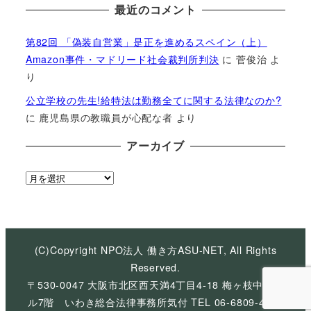
最近のコメント
第82回 「偽装自営業」是正を進めるスペイン（上）
Amazon事件・マドリード社会裁判所判決
に
菅俊治
よ
り
公立学校の先生!給特法は勤務全てに関する法律なのか?
に
鹿児島県の教職員が心配な者
より
アーカイブ
ア
ー
カ
イ
ブ
(C)Copyright NPO法人 働き方ASU-NET, All Rights
Reserved.
〒530-0047 大阪市北区西天満4丁目4-18 梅ヶ枝中央ビ
ル7階 いわき総合法律事務所気付 TEL 06-6809-4926