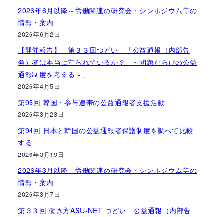
2026年6月以降～労働関連の研究会・シンポジウム等の
情報・案内
2026年6月2日
【開催報告】 第３３回つどい 「公益通報（内部告
発）者は本当に守られているか？ ～問題だらけの公益
通報制度を考える～」
2026年4月5日
第95回 韓国・参与連帯の公益通報者支援活動
2026年3月23日
第94回 日本と韓国の公益通報者保護制度を調べて比較
する
2026年3月19日
2026年3月以降～労働関連の研究会・シンポジウム等の
情報・案内
2026年3月7日
第３３回 働き方ASU-NET つどい 公益通報（内部告