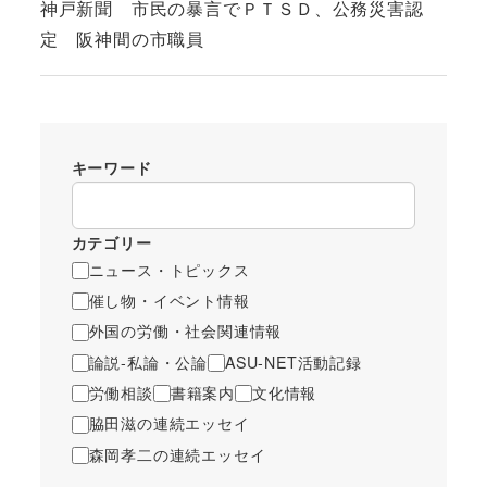
神戸新聞 市民の暴言でＰＴＳＤ、公務災害認
定 阪神間の市職員
キーワード
カテゴリー
ニュース・トピックス
催し物・イベント情報
外国の労働・社会関連情報
論説-私論・公論
ASU-NET活動記録
労働相談
書籍案内
文化情報
脇田滋の連続エッセイ
森岡孝二の連続エッセイ