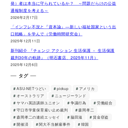
発）者は本当に守られているか？ ～問題だらけの公益
通報制度を考える～
2026年2月17日
「インフレ不況と『資本論』―新しい福祉国家という出
口戦略」を学んで（労働時間研究会）
2025年12月11日
新刊紹介 『チェンジ アクション 生活保護 － 生活保護
裁判30年の軌跡』（明石書店、2025年11月）
2025年12月6日
タグ
ASU-NETつどい
pickup
アメリカ
オーストラリア
ニュージーランド
ヤマハ英語講師ユニオン
争議行為
労働組合
守口市学童保育雇い止め裁判
森岡孝二
森岡孝二の連続エッセイ
脇田滋
賃金窃盗
開催済
関大不当解雇事件
韓国