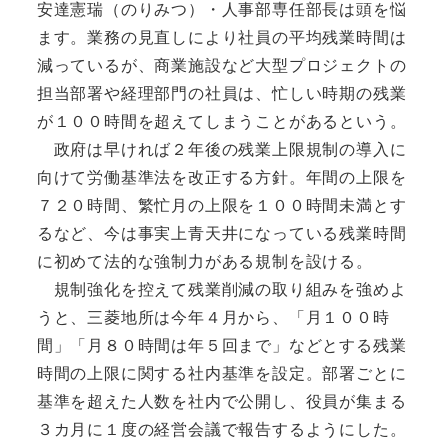
安達憲瑞（のりみつ）・人事部専任部長は頭を悩
ます。業務の見直しにより社員の平均残業時間は
減っているが、商業施設など大型プロジェクトの
担当部署や経理部門の社員は、忙しい時期の残業
が１００時間を超えてしまうことがあるという。
政府は早ければ２年後の残業上限規制の導入に
向けて労働基準法を改正する方針。年間の上限を
７２０時間、繁忙月の上限を１００時間未満とす
るなど、今は事実上青天井になっている残業時間
に初めて法的な強制力がある規制を設ける。
規制強化を控えて残業削減の取り組みを強めよ
うと、三菱地所は今年４月から、「月１００時
間」「月８０時間は年５回まで」などとする残業
時間の上限に関する社内基準を設定。部署ごとに
基準を超えた人数を社内で公開し、役員が集まる
３カ月に１度の経営会議で報告するようにした。