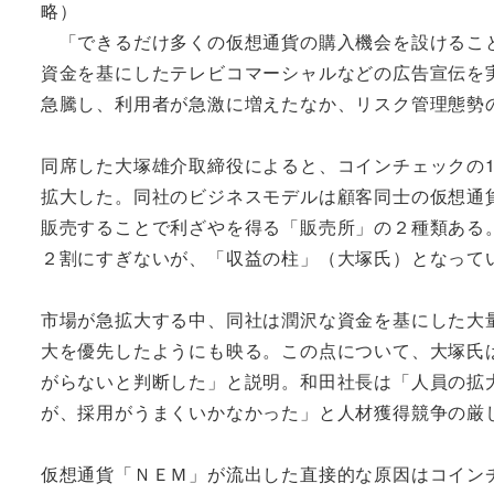
略）
「できるだけ多くの仮想通貨の購入機会を設けること
資金を基にしたテレビコマーシャルなどの広告宣伝を実
急騰し、利用者が急激に増えたなか、リスク管理態勢
同席した大塚雄介取締役によると、コインチェックの17
拡大した。同社のビジネスモデルは顧客同士の仮想通
販売することで利ざやを得る「販売所」の２種類ある
２割にすぎないが、「収益の柱」（大塚氏）となって
市場が急拡大する中、同社は潤沢な資金を基にした大
大を優先したようにも映る。この点について、大塚氏
がらないと判断した」と説明。和田社長は「人員の拡
が、採用がうまくいかなかった」と人材獲得競争の厳
仮想通貨「ＮＥＭ」が流出した直接的な原因はコイン