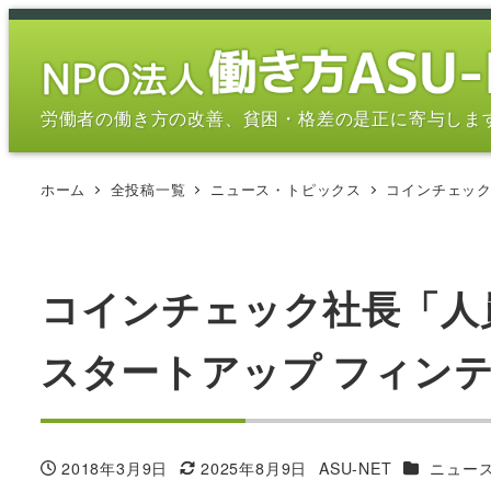
メ
イ
ン
コ
労働者の働き方の改善、貧困・格差の是正に寄与しま
ン
テ
ホーム
全投稿一覧
ニュース・トピックス
コインチェック
ン
ツ
へ
移
コインチェック社長「人
動
スタートアップ フィン
カテゴリー
2018年3月9日
2025年8月9日
ASU-NET
ニュー
投稿日
更新日
著