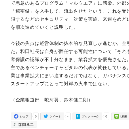
で悪意のあるプログラム「マルウエア」に感染。外部
「秘密鍵」を入手して、流出させたという。これを受
限するなどのセキュリティー対策を実施。来週をめどに
を順次進めていくと説明した。
今後の焦点は経営体制の抜本的な見直しが進むか。金
た。和田社長は自身が辞任する可能性について「それ
客保護の認識が不十分なまま、業容拡大を優先させた
主であるベンチャーキャピタルの代表が就任している
業は事業拡大にまい進するだけではなく、ガバナンス
スタートアップにとって対岸の火事ではない。
（企業報道部 駿河翼、鈴木健二朗）
0
-
0
シェア
ツイート
ブックマーク
LINE
森岡孝二