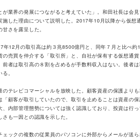
が業界の発展につながると考えていた」。和田社長は会見
施した理由について説明した。2017年10月以降から仮想
の甘さを露呈した。
年12月の取引高は約３兆8500億円と、同年７月と比べ約1
貨の売買を仲介する「取引所」と、自社が保有する仮想通貨
。前者は取引高の８割を占めるが手数料収入はない。後者は
いる。
量のテレビコマーシャルを放映した。顧客資産の保護よりも
は「顧客が取引していたので、取引を止めることは資産の保
大、内部管理態勢については強く認識しており、投資は行っ
しさも一因との認識を示した。
チェックの複数の従業員のパソコンに外部からメールが送ら