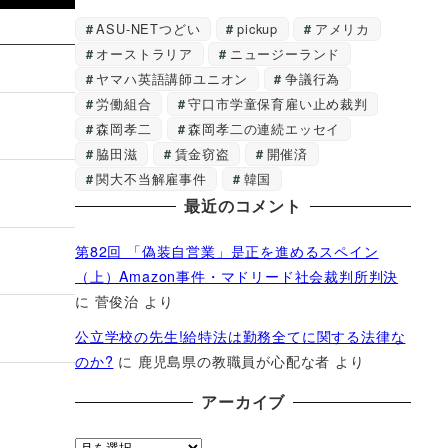
ASU-NETつどい
pickup
アメリカ
オーストラリア
ニュージーランド
ヤマハ英語講師ユニオン
争議行為
労働組合
守口市学童保育雇い止め裁判
森岡孝二
森岡孝二の連続エッセイ
脇田滋
賃金窃盗
開催済
関大不当解雇事件
韓国
最近のコメント
第82回 「偽装自営業」是正を進めるスペイン
（上）Amazon事件・マドリード社会裁判所判決
に
菅俊治
より
公立学校の先生!給特法は勤務全てに関する法律な
のか?
に
鹿児島県の教職員が心配な者
より
アーカイブ
ア