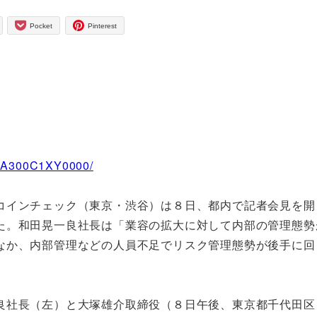
Pocket
Pinterest
Y8A300C1XY0000/
コインチェック（東京・渋谷）は８日、都内で記者会見を開
た。和田晃一良社長は「業容の拡大に対して内部の管理態勢
なか、内部管理などの人員不足でリスク管理態勢が後手に回
良社長（左）と大塚雄介取締役（８日午後、東京都千代田区