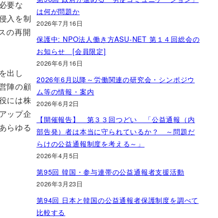
必要な
は何が問題か
侵入を制
2026年7月16日
スの再開
保護中: NPO法人働き方ASU-NET 第１４回総会の
お知らせ [会員限定]
2026年6月16日
を出し
2026年6月以降～労働関連の研究会・シンポジウ
営陣の顧
ム等の情報・案内
役には株
2026年6月2日
アップ企
【開催報告】 第３３回つどい 「公益通報（内
あらゆる
部告発）者は本当に守られているか？ ～問題だ
らけの公益通報制度を考える～」
2026年4月5日
第95回 韓国・参与連帯の公益通報者支援活動
2026年3月23日
第94回 日本と韓国の公益通報者保護制度を調べて
比較する