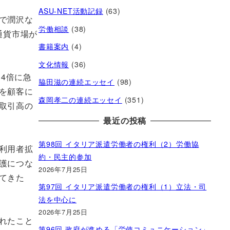
ASU-NET活動記録
(63)
で潤沢な
労働相談
(38)
通貨市場が
書籍案内
(4)
文化情報
(36)
4倍に急
脇田滋の連続エッセイ
(98)
を顧客に
森岡孝二の連続エッセイ
(351)
取引高の
最近の投稿
第98回 イタリア派遣労働者の権利（2）労働協
利用者拡
約・民主的参加
護につな
2026年7月25日
てきた
第97回 イタリア派遣労働者の権利（1）立法・司
法を中心に
2026年7月25日
れたこと
第96回 政府が進める「労使コミュニケーション」