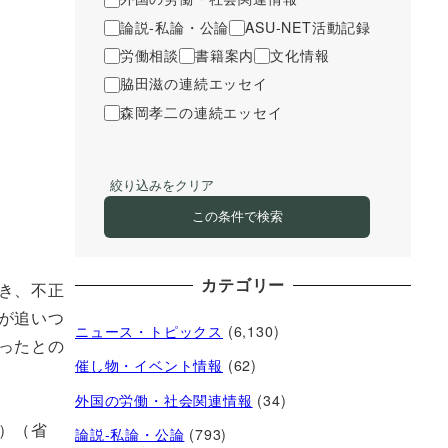
論説-私論・公論
ASU-NET活動記録
労働相談
書籍案内
文化情報
脇田滋の連続エッセイ
森岡孝二の連続エッセイ
絞り込みをクリア
この条件で検索
カテゴリー
き、不正
が追いつ
ニュース・トピックス
(6,130)
ったとの
催し物・イベント情報
(62)
外国の労働・社会関連情報
(34)
）（省
論説-私論・公論
(793)