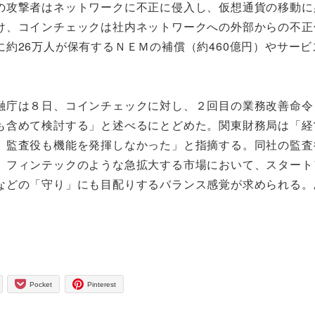
の攻撃者はネットワークに不正に侵入し、仮想通貨の移動に
け、コインチェックは社内ネットワークへの外部からの不正
約26万人が保有するＮＥＭの補償（約460億円）やサービ
融庁は８日、コインチェックに対し、２回目の業務改善命令
も含めて検討する」と述べるにとどめた。関東財務局は「経
。監査役も機能を発揮しなかった」と指摘する。同社の監査
。フィンテックのような急拡大する市場において、スタート
などの「守り」にも目配りするバランス感覚が求められる。
Pocket
Pinterest