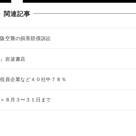
関連記事
大阪空襲の損害賠償訴訟
論』岩波書店
連役員企業など４０社中７８％
施＝８月３〜３１日まで