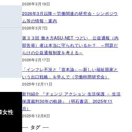
2026年3月19日
2026年3月以降～労働関連の研究会・シンポジウ
ム等の情報・案内
2026年3月7日
第３３回 働き方ASU-NET つどい 公益通報（内
部告発）者は本当に守られているか？ ～問題だ
らけの公益通報制度を考える～
2026年2月17日
「インフレ不況と『資本論』―新しい福祉国家と
いう出口戦略」を学んで（労働時間研究会）
2025年12月11日
新刊紹介 『チェンジ アクション 生活保護 － 生活
保護裁判30年の軌跡』（明石書店、2025年11
月）
際女性
2025年12月6日
タグ