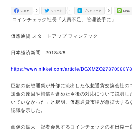
者
0
-
0
シェア
ツイート
ブックマーク
LINE
コインチェック社長「人員不足、管理後手に」
仮想通貨 スタートアップ フィンテック
日本経済新聞 2018/3/8
https://www.nikkei.com/article/DGXMZO27870380
巨額の仮想通貨が外部に流出した仮想通貨交換会社の
送金の原因や補償を含めた今後の対応について説明し
いていなかった」と釈明。仮想通貨市場が急拡大する
認識を示した。
画像の拡大：記者会見するコインチェックの和田晃一