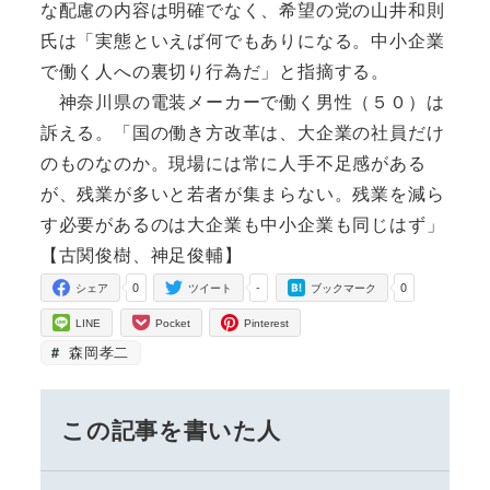
な配慮の内容は明確でなく、希望の党の山井和則
氏は「実態といえば何でもありになる。中小企業
で働く人への裏切り行為だ」と指摘する。
神奈川県の電装メーカーで働く男性（５０）は
訴える。「国の働き方改革は、大企業の社員だけ
のものなのか。現場には常に人手不足感がある
が、残業が多いと若者が集まらない。残業を減ら
す必要があるのは大企業も中小企業も同じはず」
【古関俊樹、神足俊輔】
0
-
0
シェア
ツイート
ブックマーク
LINE
Pocket
Pinterest
森岡孝二
この記事を書いた人