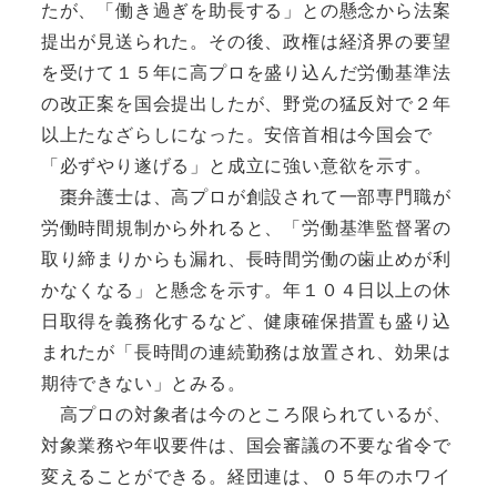
たが、「働き過ぎを助長する」との懸念から法案
提出が見送られた。その後、政権は経済界の要望
を受けて１５年に高プロを盛り込んだ労働基準法
の改正案を国会提出したが、野党の猛反対で２年
以上たなざらしになった。安倍首相は今国会で
「必ずやり遂げる」と成立に強い意欲を示す。
棗弁護士は、高プロが創設されて一部専門職が
労働時間規制から外れると、「労働基準監督署の
取り締まりからも漏れ、長時間労働の歯止めが利
かなくなる」と懸念を示す。年１０４日以上の休
日取得を義務化するなど、健康確保措置も盛り込
まれたが「長時間の連続勤務は放置され、効果は
期待できない」とみる。
高プロの対象者は今のところ限られているが、
対象業務や年収要件は、国会審議の不要な省令で
変えることができる。経団連は、０５年のホワイ