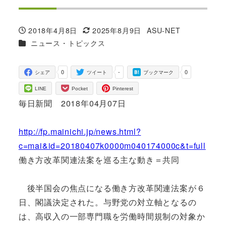
2018年4月8日
2025年8月9日
ASU-NET
投稿日
更新日
著
カテゴリー
ニュース・トピックス
者
0
-
0
シェア
ツイート
ブックマーク
LINE
Pocket
Pinterest
毎日新聞 2018年04月07日
http://fp.mainichi.jp/news.html?
c=mai&id=20180407k0000m040174000c&t=full
働き方改革関連法案を巡る主な動き＝共同
後半国会の焦点になる働き方改革関連法案が６
日、閣議決定された。与野党の対立軸となるの
は、高収入の一部専門職を労働時間規制の対象か