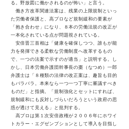
る。野放図に働かされるのが怖い」と言う。
働き方改革関連法案は、残業の上限規制といっ
た労働者保護と、高プロなど規制緩和の要素が
「抱き合わせ」になり、８本の労働法規の改正が
一本化されている点が問題視されている。
安倍晋三首相は「健康を確保しつつ、誰もが能
力を発揮できる柔軟な労働制度へ改革するもの
で、一つの法案で示すのが適当」と説明する。し
かし、日本労働弁護団幹事長の棗（なつめ）一郎
弁護士は「８種類の法律の改正案は、趣旨も目的
もバラバラ。本来なら一つ一つ丁寧に審議すべき
ものだ」と指摘。「規制強化とセットにすれば、
規制緩和にも反対しづらいだろうという政府の思
惑が透けて見える」と批判する。
高プロは第１次安倍政権が２００６年にホワイ
トカラー・エグゼンプションとして導入を目指し