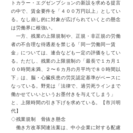
トカラー・エグゼンプションの新設を求める提言
の中で、賃金要件を「４００万円以上」としてい
る。なし崩し的に対象が広げられていくとの懸念
は労働界に根強い。
一方、残業の上限規制や、正規・非正規の労働
者の不合理な待遇差を禁じる「同一労働同一賃
金」については、連合なども一定の評価をしてい
る。ただし、残業の上限規制の「最長で１カ月１
００時間未満、２〜６カ月の月平均で８０時間以
下」は、脳・心臓疾患の労災認定基準がベースに
なっている。野党は「法律で、過労死ラインまで
働かせていいというお墨付きを与えてしまう」
と、上限時間の引き下げを求めている。【市川明
代】
◇残業規制 骨抜き懸念
働き方改革関連法案は、中小企業に対する配慮