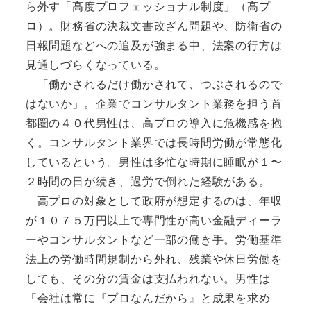
ら外す「高度プロフェッショナル制度」（高プ
ロ）。財務省の決裁文書改ざん問題や、防衛省の
日報問題などへの追及が強まる中、法案の行方は
見通しづらくなっている。
「働かされるだけ働かされて、つぶされるので
はないか」。企業でコンサルタント業務を担う首
都圏の４０代男性は、高プロの導入に危機感を抱
く。コンサルタント業界では長時間労働が常態化
しているという。男性は多忙な時期に睡眠が１〜
２時間の日が続き、過労で倒れた経験がある。
高プロの対象として政府が想定するのは、年収
が１０７５万円以上で専門性が高い金融ディーラ
ーやコンサルタントなど一部の働き手。労働基準
法上の労働時間規制から外れ、残業や休日労働を
しても、その分の賃金は支払われない。男性は
「会社は常に『プロなんだから』と成果を求め