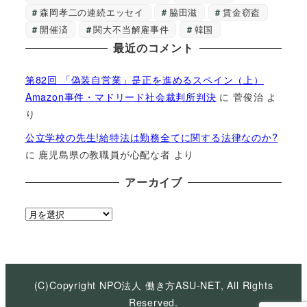
森岡孝二の連続エッセイ
脇田滋
賃金窃盗
開催済
関大不当解雇事件
韓国
最近のコメント
第82回 「偽装自営業」是正を進めるスペイン（上）
Amazon事件・マドリード社会裁判所判決
に
菅俊治
よ
り
公立学校の先生!給特法は勤務全てに関する法律なのか?
に
鹿児島県の教職員が心配な者
より
アーカイブ
ア
ー
カ
イ
ブ
(C)Copyright NPO法人 働き方ASU-NET, All Rights
Reserved.