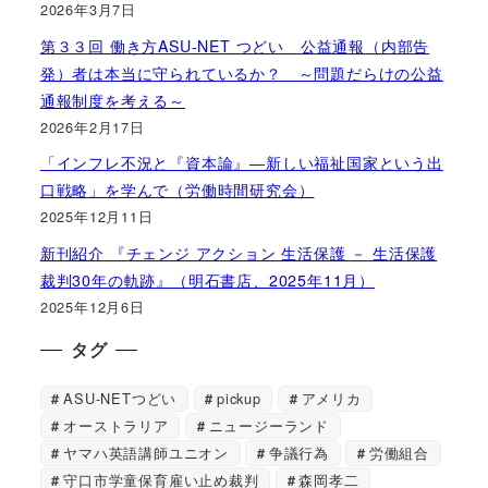
2026年3月7日
第３３回 働き方ASU-NET つどい 公益通報（内部告
発）者は本当に守られているか？ ～問題だらけの公益
通報制度を考える～
2026年2月17日
「インフレ不況と『資本論』―新しい福祉国家という出
口戦略」を学んで（労働時間研究会）
2025年12月11日
新刊紹介 『チェンジ アクション 生活保護 － 生活保護
裁判30年の軌跡』（明石書店、2025年11月）
2025年12月6日
タグ
ASU-NETつどい
pickup
アメリカ
オーストラリア
ニュージーランド
ヤマハ英語講師ユニオン
争議行為
労働組合
守口市学童保育雇い止め裁判
森岡孝二