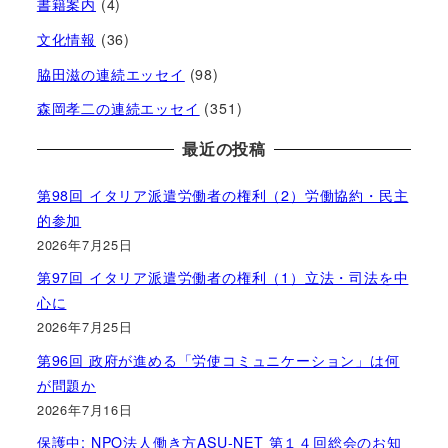
書籍案内
(4)
文化情報
(36)
脇田滋の連続エッセイ
(98)
森岡孝二の連続エッセイ
(351)
最近の投稿
第98回 イタリア派遣労働者の権利（2）労働協約・民主
的参加
2026年7月25日
第97回 イタリア派遣労働者の権利（1）立法・司法を中
心に
2026年7月25日
第96回 政府が進める「労使コミュニケーション」は何
が問題か
2026年7月16日
保護中: NPO法人働き方ASU-NET 第１４回総会のお知