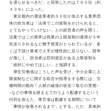
を遅らせるべきだ」と回答したのは７６０社（約
４３％）に上った。
東京都内の運送業者約５０社が加入する業界団
体の担当者は「法律でこの規制をかけられると、
とてもやっていけない」との経営者の声を聞く。
法案ではこの業界は残業の上限規制の適用が５年
先送りされるなど猶予措置がとられているが、多
くは下請け業者で人手が慢性的に足りない。競争
が激しく、担当者は罰則規定がある上限規制を
「絶対にやめてほしい」と強調する。
厚生労働省はこうした声を受け、中小企業に上
限規制などに関する助言や指導をする際には、労
働時間の動向▽人材の確保の状況▽取引の実態−
−などの事情を踏まえて行うよう配慮するという
付則を加えた。厚労省は配慮する期間について
「事情が改善されるまで」とする。ただ、具体的