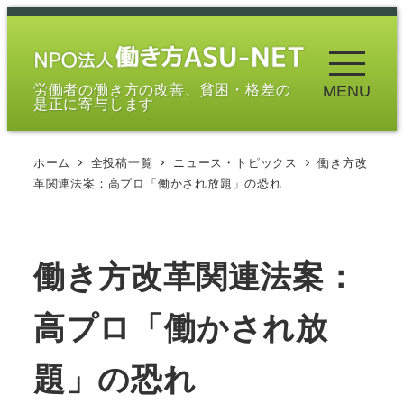
メ
イ
ン
労働者の働き方の改善、貧困・格差の
MENU
コ
是正に寄与します
ン
テ
ホーム
全投稿一覧
ニュース・トピックス
働き方改
ン
革関連法案：高プロ「働かされ放題」の恐れ
ツ
へ
移
働き方改革関連法案：
動
高プロ「働かされ放
題」の恐れ