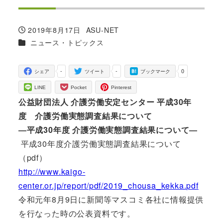
2019年8月17日
ASU-NET
投稿日
著
カテゴリー
ニュース・トピックス
者
-
-
0
シェア
ツイート
ブックマーク
LINE
Pocket
Pinterest
公益財団法人 介護労働安定センター 平成30年
度 介護労働実態調査結果について
―平成30年度 介護労働実態調査結果について―
平成30年度介護労働実態調査結果について
（pdf）
http://www.kaigo-
center.or.jp/report/pdf/2019_chousa_kekka.pdf
令和元年8月9日に新聞等マスコミ各社に情報提供
を行なった時の公表資料です。