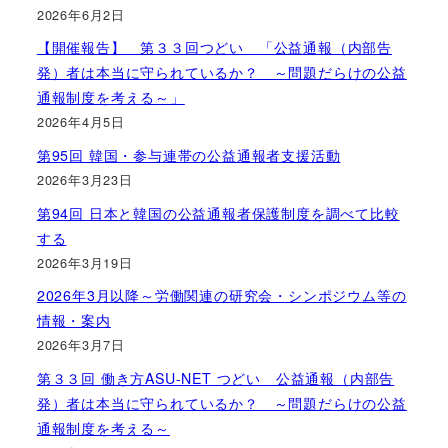
2026年6月2日
【開催報告】 第３３回つどい 「公益通報（内部告
発）者は本当に守られているか？ ～問題だらけの公益
通報制度を考える～」
2026年4月5日
第95回 韓国・参与連帯の公益通報者支援活動
2026年3月23日
第94回 日本と韓国の公益通報者保護制度を調べて比較
する
2026年3月19日
2026年3月以降～労働関連の研究会・シンポジウム等の
情報・案内
2026年3月7日
第３３回 働き方ASU-NET つどい 公益通報（内部告
発）者は本当に守られているか？ ～問題だらけの公益
通報制度を考える～