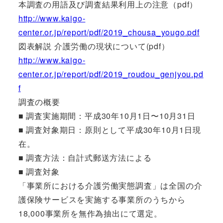
本調査の用語及び調査結果利用上の注意（pdf）
http://www.kaigo-
center.or.jp/report/pdf/2019_chousa_yougo.pdf
図表解説 介護労働の現状について(pdf）
http://www.kaigo-
center.or.jp/report/pdf/2019_roudou_genjyou.pd
f
調査の概要
■ 調査実施期間：平成30年10月1日〜10月31日
■ 調査対象期日：原則として平成30年10月1日現
在。
■ 調査方法：自計式郵送方法による
■ 調査対象
「事業所における介護労働実態調査」は全国の介
護保険サービスを実施する事業所のうちから
18,000事業所を無作為抽出にて選定。