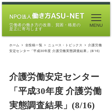
メ
イ
ン
労働者の働き方の改善、貧困・格差の
MENU
コ
是正に寄与します
ン
テ
ホーム
全投稿一覧
ニュース・トピックス
介護労働
ン
安定センター「平成30年度 介護労働実態調査結果」(8/16)
ツ
へ
移
介護労働安定センター
動
「平成30年度 介護労働
実態調査結果」(8/16)