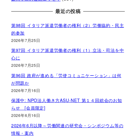
最近の投稿
第98回 イタリア派遣労働者の権利（2）労働協約・民主
的参加
2026年7月25日
第97回 イタリア派遣労働者の権利（1）立法・司法を中
心に
2026年7月25日
第96回 政府が進める「労使コミュニケーション」は何
が問題か
2026年7月16日
保護中: NPO法人働き方ASU-NET 第１４回総会のお知
らせ [会員限定]
2026年6月16日
2026年6月以降～労働関連の研究会・シンポジウム等の
情報・案内