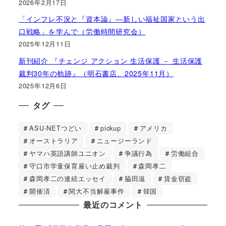
2026年2月17日
「インフレ不況と『資本論』―新しい福祉国家という出
口戦略」を学んで（労働時間研究会）
2025年12月11日
新刊紹介 『チェンジ アクション 生活保護 － 生活保護
裁判30年の軌跡』（明石書店、2025年11月）
2025年12月6日
タグ
ASU-NETつどい
pickup
アメリカ
オーストラリア
ニュージーランド
ヤマハ英語講師ユニオン
争議行為
労働組合
守口市学童保育雇い止め裁判
森岡孝二
森岡孝二の連続エッセイ
脇田滋
賃金窃盗
開催済
関大不当解雇事件
韓国
最近のコメント