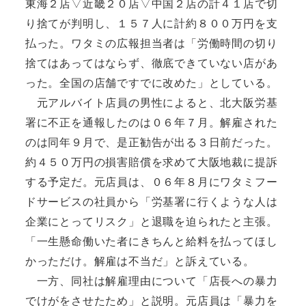
東海２店▽近畿２０店▽中国２店の計４１店で切
り捨てが判明し、１５７人に計約８００万円を支
払った。ワタミの広報担当者は「労働時間の切り
捨てはあってはならず、徹底できていない店があ
った。全国の店舗ですでに改めた」としている。
元アルバイト店員の男性によると、北大阪労基
署に不正を通報したのは０６年７月。解雇された
のは同年９月で、是正勧告が出る３日前だった。
約４５０万円の損害賠償を求めて大阪地裁に提訴
する予定だ。元店員は、０６年８月にワタミフー
ドサービスの社員から「労基署に行くような人は
企業にとってリスク」と退職を迫られたと主張。
「一生懸命働いた者にきちんと給料を払ってほし
かっただけ。解雇は不当だ」と訴えている。
一方、同社は解雇理由について「店長への暴力
でけがをさせたため」と説明。元店員は「暴力を