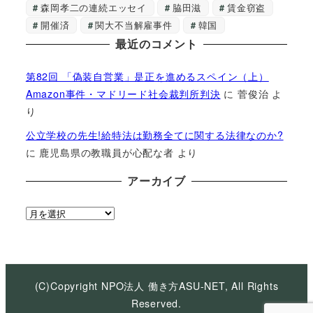
森岡孝二の連続エッセイ
脇田滋
賃金窃盗
開催済
関大不当解雇事件
韓国
最近のコメント
第82回 「偽装自営業」是正を進めるスペイン（上）
Amazon事件・マドリード社会裁判所判決
に
菅俊治
よ
り
公立学校の先生!給特法は勤務全てに関する法律なのか?
に
鹿児島県の教職員が心配な者
より
アーカイブ
ア
ー
カ
イ
ブ
(C)Copyright NPO法人 働き方ASU-NET, All Rights
Reserved.