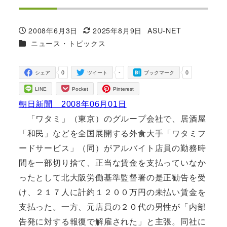
2008年6月3日
2025年8月9日
ASU-NET
投稿日
更新日
著
カテゴリー
ニュース・トピックス
者
0
-
0
シェア
ツイート
ブックマーク
LINE
Pocket
Pinterest
朝日新聞 2008年06月01日
「ワタミ」（東京）のグループ会社で、居酒屋
「和民」などを全国展開する外食大手「ワタミフ
ードサービス」（同）がアルバイト店員の勤務時
間を一部切り捨て、正当な賃金を支払っていなか
ったとして北大阪労働基準監督署の是正勧告を受
け、２１７人に計約１２００万円の未払い賃金を
支払った。一方、元店員の２０代の男性が「内部
告発に対する報復で解雇された」と主張。同社に