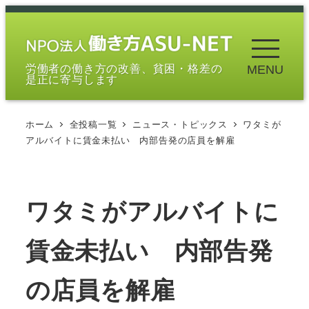
メ
イ
ン
労働者の働き方の改善、貧困・格差の
MENU
コ
是正に寄与します
ン
テ
ホーム
全投稿一覧
ニュース・トピックス
ワタミが
ン
アルバイトに賃金未払い 内部告発の店員を解雇
ツ
へ
移
ワタミがアルバイトに
動
賃金未払い 内部告発
の店員を解雇