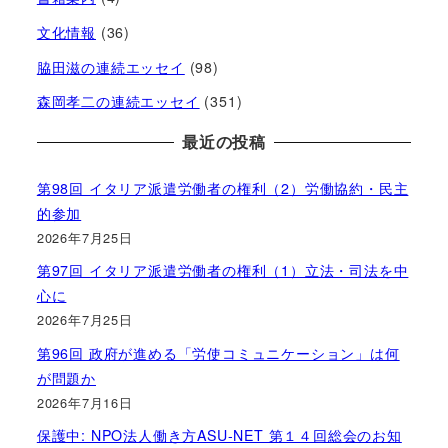
文化情報
(36)
脇田滋の連続エッセイ
(98)
森岡孝二の連続エッセイ
(351)
最近の投稿
第98回 イタリア派遣労働者の権利（2）労働協約・民主
的参加
2026年7月25日
第97回 イタリア派遣労働者の権利（1）立法・司法を中
心に
2026年7月25日
第96回 政府が進める「労使コミュニケーション」は何
が問題か
2026年7月16日
保護中: NPO法人働き方ASU-NET 第１４回総会のお知