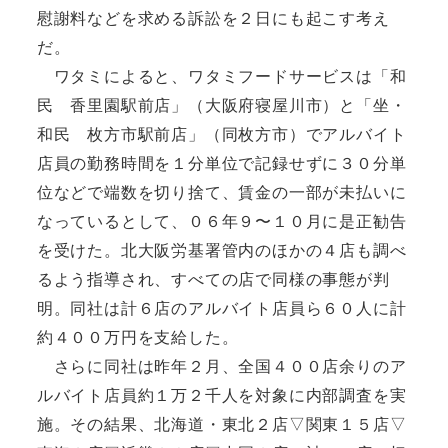
慰謝料などを求める訴訟を２日にも起こす考え
だ。
ワタミによると、ワタミフードサービスは「和
民 香里園駅前店」（大阪府寝屋川市）と「坐・
和民 枚方市駅前店」（同枚方市）でアルバイト
店員の勤務時間を１分単位で記録せずに３０分単
位などで端数を切り捨て、賃金の一部が未払いに
なっているとして、０６年９〜１０月に是正勧告
を受けた。北大阪労基署管内のほかの４店も調べ
るよう指導され、すべての店で同様の事態が判
明。同社は計６店のアルバイト店員ら６０人に計
約４００万円を支給した。
さらに同社は昨年２月、全国４００店余りのア
ルバイト店員約１万２千人を対象に内部調査を実
施。その結果、北海道・東北２店▽関東１５店▽