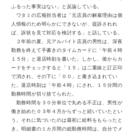
ふるった事実はない」と反論している。
ワタミの広報担当者は「元店員の解雇理由は個
人情報のため明らかにできないが、提訴されれ
ば、訴状を見て対応を検討する」と話している。
２年前の夏。元アルバイト店員の男性は、深夜
勤務を終えて手書きのタイムカードに「午前４時
１５分」と退店時刻を書いた。しかし、後からカ
ードをチェックすると「１５」は二重線と訂正印
で消され、その下に「００」と書き込まれてい
た。退店時刻は「午前４時」にされ、１５分間の
勤務時間が切り捨てられた。
勤務時間を３０分単位で丸める不正は、男性が
働き始めた０３年４月からずっと続いていたとい
う。それに気づいたのは最初に給料をもらったと
き。明細書の１カ月間の総勤務時間は、自分でメ