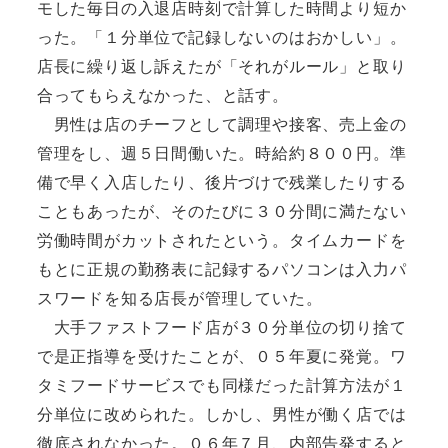
モした毎日の入退店時刻で計算した時間より短か
った。「１分単位で記録しないのはおかしい」。
店長に繰り返し訴えたが「それがルール」と取り
合ってもらえなかった、と話す。
男性は店のチーフとして調理や接客、売上金の
管理をし、週５日間働いた。時給約８００円。準
備で早く入店したり、後片づけで残業したりする
こともあったが、そのたびに３０分間に満たない
労働時間がカットされたという。タイムカードを
もとに正規の勤務表に記録するパソコンは入力パ
スワードを知る店長が管理していた。
大手ファストフード店が３０分単位の切り捨て
で是正指導を受けたことが、０５年夏に発覚。ワ
タミフードサービスでも同様だった計算方法が１
分単位に改められた。しかし、男性が働く店では
徹底されなかった。０６年７月、内部告発すると