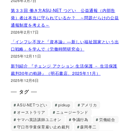
2026年3月7日
第３３回 働き方ASU-NET つどい 公益通報（内部告
発）者は本当に守られているか？ ～問題だらけの公益
通報制度を考える～
2026年2月17日
「インフレ不況と『資本論』―新しい福祉国家という出
口戦略」を学んで（労働時間研究会）
2025年12月11日
新刊紹介 『チェンジ アクション 生活保護 － 生活保護
裁判30年の軌跡』（明石書店、2025年11月）
2025年12月6日
タグ
ASU-NETつどい
pickup
アメリカ
オーストラリア
ニュージーランド
ヤマハ英語講師ユニオン
争議行為
労働組合
守口市学童保育雇い止め裁判
森岡孝二