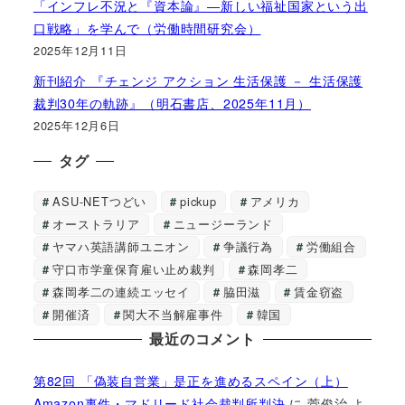
「インフレ不況と『資本論』―新しい福祉国家という出
口戦略」を学んで（労働時間研究会）
2025年12月11日
新刊紹介 『チェンジ アクション 生活保護 － 生活保護
裁判30年の軌跡』（明石書店、2025年11月）
2025年12月6日
タグ
ASU-NETつどい
pickup
アメリカ
オーストラリア
ニュージーランド
ヤマハ英語講師ユニオン
争議行為
労働組合
守口市学童保育雇い止め裁判
森岡孝二
森岡孝二の連続エッセイ
脇田滋
賃金窃盗
開催済
関大不当解雇事件
韓国
最近のコメント
第82回 「偽装自営業」是正を進めるスペイン（上）
Amazon事件・マドリード社会裁判所判決
に
菅俊治
よ