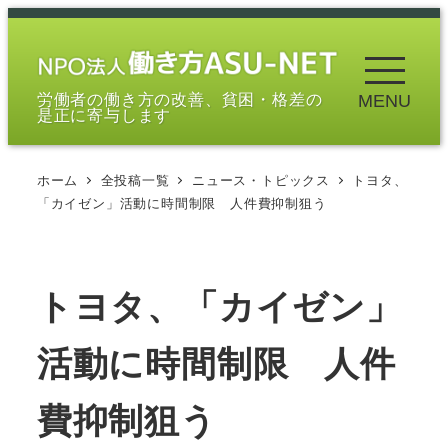
メ
イ
ン
労働者の働き方の改善、貧困・格差の
MENU
コ
是正に寄与します
ン
テ
ホーム
全投稿一覧
ニュース・トピックス
トヨタ、
ン
「カイゼン」活動に時間制限 人件費抑制狙う
ツ
へ
移
トヨタ、「カイゼン」
動
活動に時間制限 人件
費抑制狙う