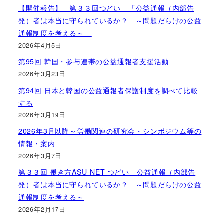
【開催報告】 第３３回つどい 「公益通報（内部告
発）者は本当に守られているか？ ～問題だらけの公益
通報制度を考える～」
2026年4月5日
第95回 韓国・参与連帯の公益通報者支援活動
2026年3月23日
第94回 日本と韓国の公益通報者保護制度を調べて比較
する
2026年3月19日
2026年3月以降～労働関連の研究会・シンポジウム等の
情報・案内
2026年3月7日
第３３回 働き方ASU-NET つどい 公益通報（内部告
発）者は本当に守られているか？ ～問題だらけの公益
通報制度を考える～
2026年2月17日