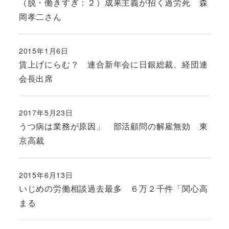
（脱・働きすぎ：２）成果主義が招く過労死 森
岡孝二さん
2015年1月6日
投稿日
賃上げにらむ？ 連合新年会に日銀総裁、経団連
会長出席
2017年5月23日
投稿日
うつ病は業務が原因」 部活顧問の解雇無効 東
京高裁
2015年6月13日
投稿日
いじめの労働相談過去最多 ６万２千件「関心高
まる