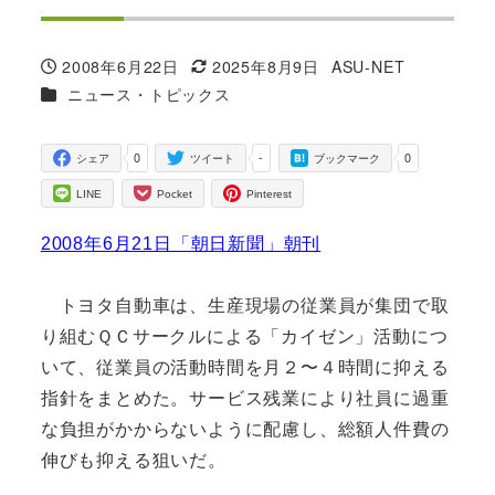
2008年6月22日
2025年8月9日
ASU-NET
投稿日
更新日
著
カテゴリー
ニュース・トピックス
者
0
-
0
シェア
ツイート
ブックマーク
LINE
Pocket
Pinterest
2008年6月21日「朝日新聞」朝刊
トヨタ自動車は、生産現場の従業員が集団で取
り組むＱＣサークルによる「カイゼン」活動につ
いて、従業員の活動時間を月２〜４時間に抑える
指針をまとめた。サービス残業により社員に過重
な負担がかからないように配慮し、総額人件費の
伸びも抑える狙いだ。