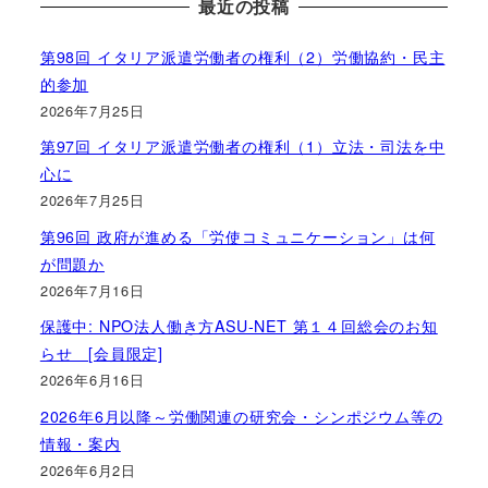
最近の投稿
第98回 イタリア派遣労働者の権利（2）労働協約・民主
的参加
2026年7月25日
第97回 イタリア派遣労働者の権利（1）立法・司法を中
心に
2026年7月25日
第96回 政府が進める「労使コミュニケーション」は何
が問題か
2026年7月16日
保護中: NPO法人働き方ASU-NET 第１４回総会のお知
らせ [会員限定]
2026年6月16日
2026年6月以降～労働関連の研究会・シンポジウム等の
情報・案内
2026年6月2日