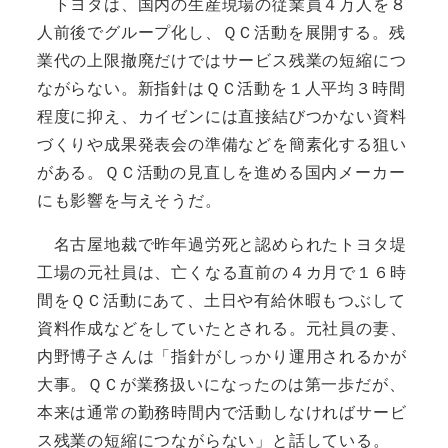
トヨタは、国内の生産現場の従業員４万人を８
人前後でグループ化し、ＱＣ活動を展開する。残
業代の上限撤廃だけではサービス残業の短縮につ
ながらない。新指針はＱＣ活動を１人平均３時間
程度に抑え、カイゼンには直接結びつかない資料
づくりや成果発表会の準備などを簡素化する狙い
がある。ＱＣ活動の見直しを進める国内メーカー
にも影響を与えそうだ。
名古屋地裁で昨年過労死と認められたトヨタ堤
工場の元社員は、亡くなる直前の４カ月で１６時
間をＱＣ活動にあて、土日や有給休暇もつぶして
資料作成などをしていたとされる。元社員の妻、
内野博子さんは「指針がしっかり運用されるかが
大事。ＱＣが業務扱いになったのは第一歩だが、
本来は通常の勤務時間内で活動しなければサービ
ス残業の短縮につながらない」と話している。