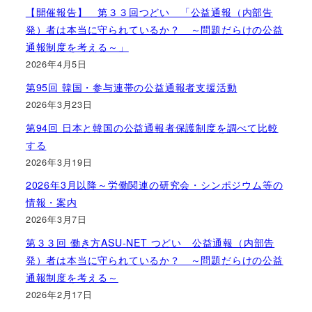
【開催報告】 第３３回つどい 「公益通報（内部告
発）者は本当に守られているか？ ～問題だらけの公益
通報制度を考える～」
2026年4月5日
第95回 韓国・参与連帯の公益通報者支援活動
2026年3月23日
第94回 日本と韓国の公益通報者保護制度を調べて比較
する
2026年3月19日
2026年3月以降～労働関連の研究会・シンポジウム等の
情報・案内
2026年3月7日
第３３回 働き方ASU-NET つどい 公益通報（内部告
発）者は本当に守られているか？ ～問題だらけの公益
通報制度を考える～
2026年2月17日