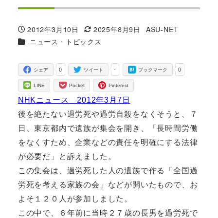
2012年3月10日
2025年8月9日
ASU-NET
投稿日
更新日
著
カテゴリー
ニュース・トピックス
者
0
-
0
シェア
ツイート
ブックマーク
LINE
Pocket
Pinterest
NHKニュース 2012年3月7日
後を絶たない過労死や過労自殺をなくそうと、７
日、東京都内で遺族が集会を開き、「長時間労働
をなくすため、企業などの責任を明確にする法律
が必要だ」と訴えました。
この集会は、過労死した人の遺族で作る「全国過
労死を考える家族の会」などが開いたもので、お
よそ１２０人が参加しました。
この中で、６年前に当時２７歳の長男を過労死で