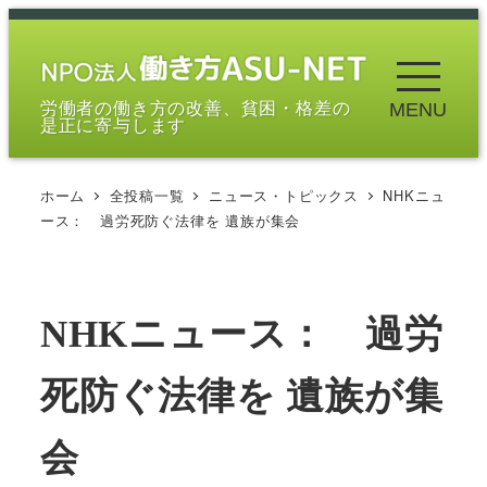
メ
イ
ン
労働者の働き方の改善、貧困・格差の
MENU
コ
是正に寄与します
ン
テ
ホーム
全投稿一覧
ニュース・トピックス
NHKニュ
ン
ース： 過労死防ぐ法律を 遺族が集会
ツ
へ
移
NHKニュース： 過労
動
死防ぐ法律を 遺族が集
会