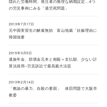
隠れた労働時間、発注者の無理な納期設定…4つ
の労災事例にみる「過労死問題」
2013年7月17日
投稿日
元中国実習生の解雇無効 富山地裁「妊娠理由に
帰国強要
2015年3月5日
投稿日
遺族年金、賠償金元本と相殺＝支払額、少ない計
算法採用−労災訴訟で最高裁大法廷
2013年2月14日
投稿日
「教諭の暴力、自殺の要因」 体罰問題で大阪市
教委