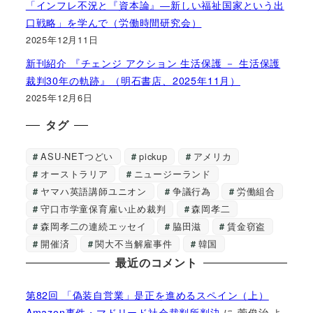
「インフレ不況と『資本論』―新しい福祉国家という出
口戦略」を学んで（労働時間研究会）
2025年12月11日
新刊紹介 『チェンジ アクション 生活保護 － 生活保護
裁判30年の軌跡』（明石書店、2025年11月）
2025年12月6日
タグ
ASU-NETつどい
pickup
アメリカ
オーストラリア
ニュージーランド
ヤマハ英語講師ユニオン
争議行為
労働組合
守口市学童保育雇い止め裁判
森岡孝二
森岡孝二の連続エッセイ
脇田滋
賃金窃盗
開催済
関大不当解雇事件
韓国
最近のコメント
第82回 「偽装自営業」是正を進めるスペイン（上）
Amazon事件・マドリード社会裁判所判決
に
菅俊治
よ