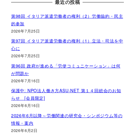
最近の投稿
第98回 イタリア派遣労働者の権利（2）労働協約・民主
的参加
2026年7月25日
第97回 イタリア派遣労働者の権利（1）立法・司法を中
心に
2026年7月25日
第96回 政府が進める「労使コミュニケーション」は何
が問題か
2026年7月16日
保護中: NPO法人働き方ASU-NET 第１４回総会のお知
らせ [会員限定]
2026年6月16日
2026年6月以降～労働関連の研究会・シンポジウム等の
情報・案内
2026年6月2日