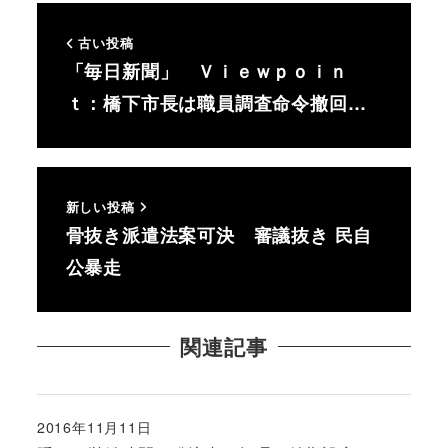
古い投稿
「毎日新聞」 Ｖｉｅｗｐｏｉｎ
ｔ：橋下市長は職員調査命令撤回…
新しい投稿
骨抜き派遣法案可決 審議抜き 民自
公暴走
関連記事
2016年11月11日
投稿日