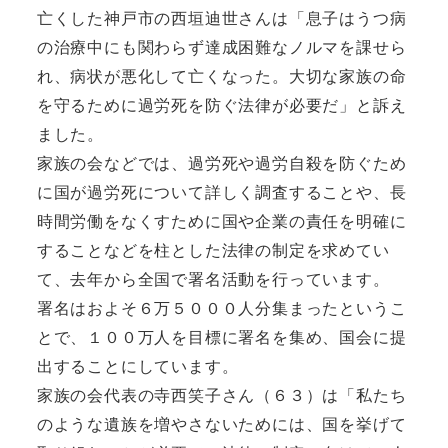
亡くした神戸市の西垣迪世さんは「息子はうつ病
の治療中にも関わらず達成困難なノルマを課せら
れ、病状が悪化して亡くなった。大切な家族の命
を守るために過労死を防ぐ法律が必要だ」と訴え
ました。
家族の会などでは、過労死や過労自殺を防ぐため
に国が過労死について詳しく調査することや、長
時間労働をなくすために国や企業の責任を明確に
することなどを柱とした法律の制定を求めてい
て、去年から全国で署名活動を行っています。
署名はおよそ６万５０００人分集まったというこ
とで、１００万人を目標に署名を集め、国会に提
出することにしています。
家族の会代表の寺西笑子さん（６３）は「私たち
のような遺族を増やさないためには、国を挙げて