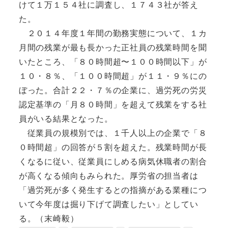
けて１万１５４社に調査し、１７４３社が答え
た。
２０１４年度１年間の勤務実態について、１カ
月間の残業が最も長かった正社員の残業時間を聞
いたところ、「８０時間超〜１００時間以下」が
１０・８％、「１００時間超」が１１・９％にの
ぼった。合計２２・７％の企業に、過労死の労災
認定基準の「月８０時間」を超えて残業をする社
員がいる結果となった。
従業員の規模別では、１千人以上の企業で「８
０時間超」の回答が５割を超えた。残業時間が長
くなるに従い、従業員にしめる病気休職者の割合
が高くなる傾向もみられた。厚労省の担当者は
「過労死が多く発生するとの指摘がある業種につ
いて今年度は掘り下げて調査したい」としてい
る。（末崎毅）