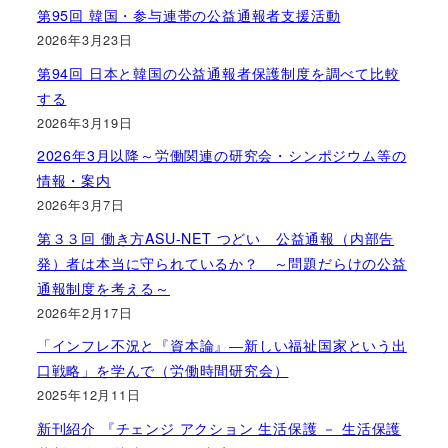
第95回 韓国・参与連帯の公益通報者支援活動
2026年3月23日
第94回 日本と韓国の公益通報者保護制度を調べて比較
する
2026年3月19日
2026年3月以降～労働関連の研究会・シンポジウム等の
情報・案内
2026年3月7日
第３３回 働き方ASU-NET つどい 公益通報（内部告
発）者は本当に守られているか？ ～問題だらけの公益
通報制度を考える～
2026年2月17日
「インフレ不況と『資本論』―新しい福祉国家という出
口戦略」を学んで（労働時間研究会）
2025年12月11日
新刊紹介 『チェンジ アクション 生活保護 － 生活保護