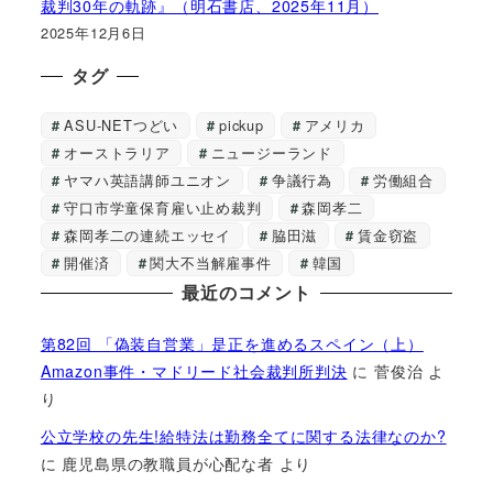
裁判30年の軌跡』（明石書店、2025年11月）
2025年12月6日
タグ
ASU-NETつどい
pickup
アメリカ
オーストラリア
ニュージーランド
ヤマハ英語講師ユニオン
争議行為
労働組合
守口市学童保育雇い止め裁判
森岡孝二
森岡孝二の連続エッセイ
脇田滋
賃金窃盗
開催済
関大不当解雇事件
韓国
最近のコメント
第82回 「偽装自営業」是正を進めるスペイン（上）
Amazon事件・マドリード社会裁判所判決
に
菅俊治
よ
り
公立学校の先生!給特法は勤務全てに関する法律なのか?
に
鹿児島県の教職員が心配な者
より