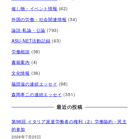
催し物・イベント情報
(62)
外国の労働・社会関連情報
(34)
論説-私論・公論
(793)
ASU-NET活動記録
(63)
労働相談
(38)
書籍案内
(4)
文化情報
(36)
脇田滋の連続エッセイ
(98)
森岡孝二の連続エッセイ
(351)
最近の投稿
第98回 イタリア派遣労働者の権利（2）労働協約・民主
的参加
2026年7月25日