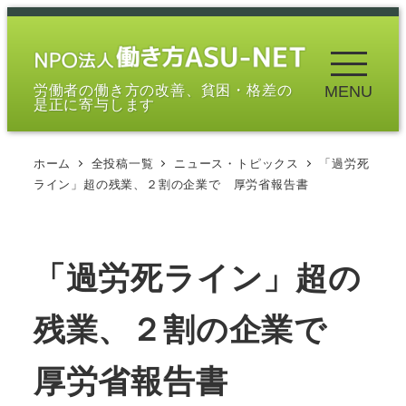
メ
イ
ン
労働者の働き方の改善、貧困・格差の
MENU
コ
是正に寄与します
ン
テ
ホーム
全投稿一覧
ニュース・トピックス
「過労死
ン
ライン」超の残業、２割の企業で 厚労省報告書
ツ
へ
移
「過労死ライン」超の
動
残業、２割の企業で
厚労省報告書