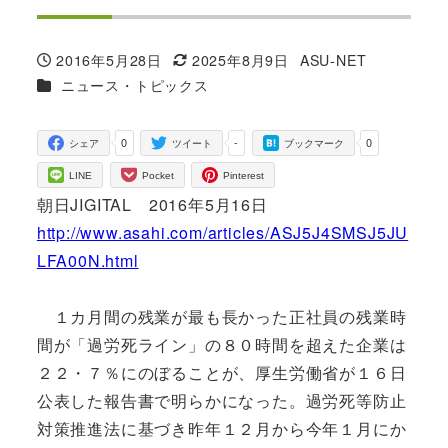
2016年5月28日
2025年8月9日
ASU-NET
投稿日
更新日
著
カテゴリー
ニュース・トピックス
者
0
-
0
シェア
ツイート
ブックマーク
LINE
Pocket
Pinterest
朝日JIGITAL 2016年5月16日
http://www.asahi.com/articles/ASJ5J4SMSJ5JU
LFA00N.html
１カ月間の残業が最も長かった正社員の残業時
間が「過労死ライン」の８０時間を超えた企業は
２２・７％にのぼることが、厚生労働省が１６日
公表した報告書で明らかになった。過労死等防止
対策推進法に基づき昨年１２月から今年１月にか