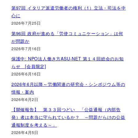
第97回 イタリア派遣労働者の権利（1）立法・司法を中
心に
2026年7月25日
第96回 政府が進める「労使コミュニケーション」は何
が問題か
2026年7月16日
保護中: NPO法人働き方ASU-NET 第１４回総会のお知
らせ [会員限定]
2026年6月16日
2026年6月以降～労働関連の研究会・シンポジウム等の
情報・案内
2026年6月2日
【開催報告】 第３３回つどい 「公益通報（内部告
発）者は本当に守られているか？ ～問題だらけの公益
通報制度を考える～」
2026年4月5日