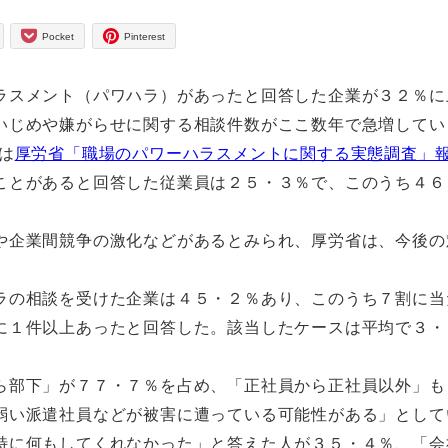
Pocket
Pinterest
スメント（パワハラ）があったと回答した企業が３２％に
いじめや嫌がらせに関する相談件数がここ数年で急増してい
は
厚労省「職場のパワーハラスメントに関する実態調査」
とがあると回答した従業員は２５・３％で、このうち４６
企業間競争の激化などがあるとみられ、厚労省は、今後の
の相談を受けた企業は４５・２％あり、このうち７割に当
に１件以上あったと回答した。該当したケースは平均で３・
部下」が７７・７％を占め、「正社員から正社員以外」も
弱い派遣社員などが被害に遭っている可能性がある」として
に何もしてくれなかった」と答えた人が３５・４％、「会