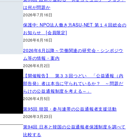
は何が問題か
2026年7月16日
保護中: NPO法人働き方ASU-NET 第１４回総会の
お知らせ [会員限定]
2026年6月16日
2026年6月以降～労働関連の研究会・シンポジウ
ム等の情報・案内
2026年6月2日
【開催報告】 第３３回つどい 「公益通報（内
部告発）者は本当に守られているか？ ～問題だ
らけの公益通報制度を考える～」
2026年4月5日
第95回 韓国・参与連帯の公益通報者支援活動
2026年3月23日
第94回 日本と韓国の公益通報者保護制度を調べて
比較する