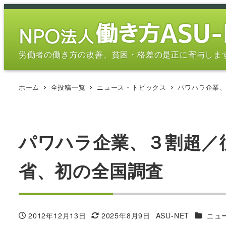
メ
イ
ン
コ
労働者の働き方の改善、貧困・格差の是正に寄与しま
ン
テ
ホーム
全投稿一覧
ニュース・トピックス
パワハラ企業
ン
ツ
へ
移
パワハラ企業、３割超／
動
省、初の全国調査
カテゴリ
2012年12月13日
2025年8月9日
ASU-NET
ニュ
投稿日
更新日
著