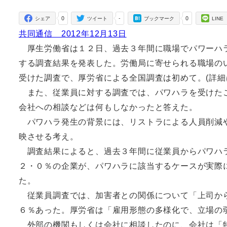
者
0
-
0
シェア
ツイート
ブックマーク
LINE
共同通信 2012年12月13日
厚生労働省は１２日、過去３年間に職場でパワーハラ
する調査結果を発表した。労働局に寄せられる職場の
受けた調査で、厚労省による全国調査は初めて。(詳細
また、従業員に対する調査では、パワハラを受けたこ
会社への相談などは何もしなかったと答えた。
パワハラ発生の背景には、リストラによる人員削減や
映させる考え。
調査結果によると、過去３年間に従業員からパワハラ
２・０％の企業が、パワハラに該当するケースが実際
た。
従業員調査では、加害者との関係について「上司から
６％あった。厚労省は「雇用形態の多様化で、立場の
外部の機関もしくは会社に相談したのに、会社は「特