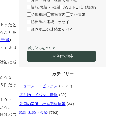
論説-私論・公論
ASU-NET活動記録
労働相談
書籍案内
文化情報
脇田滋の連続エッセイ
上ったと
森岡孝二の連続エッセイ
ることを
報告書
)
・７％は
絞り込みをクリア
この条件で検索
対策に反
カテゴリー
たる３
５件だっ
ニュース・トピックス
(6,130)
催し物・イベント情報
(62)
１０・
外国の労働・社会関連情報
(34)
いる。
論説-私論・公論
(793)
社はパワ