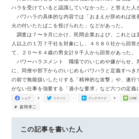
ハラを受けていると認識していなかった」と答えた人
パワハラの具体的な内容では「おまえが辞めれば改善
火の付いたたばこを投げられた」などがあった。
調査は７〜９月にかけ、民間企業および、これとは直
人以上の１万７千社を対象にし、４５８０社から回答
て、２０〜６４歳の男女計９千人から回答があった。
パワーハラスメント 職場でのいじめや嫌がらせ。厚
に、同僚や部下からのいじめもパワハラと定義すべき
の前で無能扱いしたりする「精神的な攻撃」や、遂行
がない仕事を強要する「過小な要求」など六つの定
0
-
0
シェア
ツイート
ブックマーク
LINE
森岡孝二
この記事を書いた人