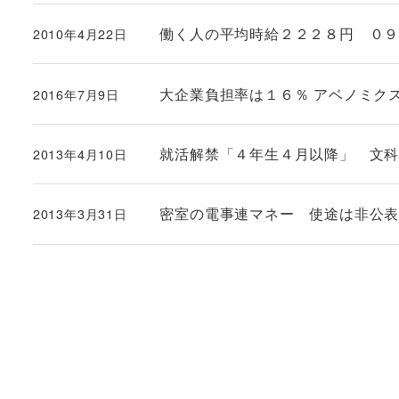
働く人の平均時給２２２８円 ０
2010年4月22日
投稿日
大企業負担率は１６％ アベノミク
2016年7月9日
投稿日
就活解禁「４年生４月以降」 文
2013年4月10日
投稿日
密室の電事連マネー 使途は非公
2013年3月31日
投稿日