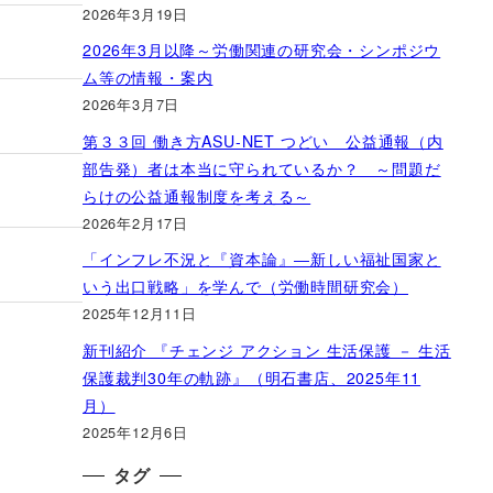
2026年3月19日
2026年3月以降～労働関連の研究会・シンポジウ
ム等の情報・案内
2026年3月7日
第３３回 働き方ASU-NET つどい 公益通報（内
部告発）者は本当に守られているか？ ～問題だ
らけの公益通報制度を考える～
2026年2月17日
「インフレ不況と『資本論』―新しい福祉国家と
いう出口戦略」を学んで（労働時間研究会）
2025年12月11日
新刊紹介 『チェンジ アクション 生活保護 － 生活
保護裁判30年の軌跡』（明石書店、2025年11
月）
2025年12月6日
タグ