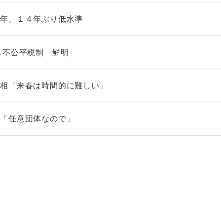
９年、１４年ぶり低水準
ス不公平税制 鮮明
科相「来春は時間的に難しい」
表「任意団体なので」