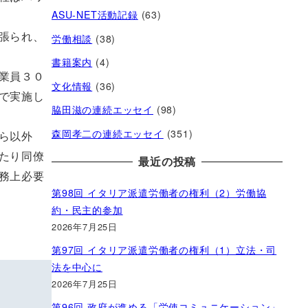
ASU-NET活動記録
(63)
張られ、
労働相談
(38)
書籍案内
(4)
業員３０
文化情報
(36)
で実施し
脇田滋の連続エッセイ
(98)
森岡孝二の連続エッセイ
(351)
ら以外
たり同僚
最近の投稿
務上必要
第98回 イタリア派遣労働者の権利（2）労働協
約・民主的参加
2026年7月25日
第97回 イタリア派遣労働者の権利（1）立法・司
法を中心に
2026年7月25日
第96回 政府が進める「労使コミュニケーション」