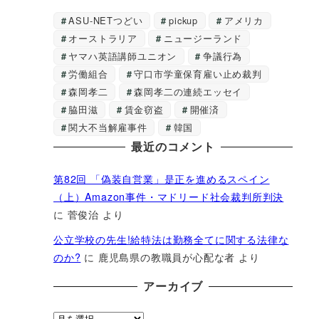
ASU-NETつどい
pickup
アメリカ
オーストラリア
ニュージーランド
ヤマハ英語講師ユニオン
争議行為
労働組合
守口市学童保育雇い止め裁判
森岡孝二
森岡孝二の連続エッセイ
脇田滋
賃金窃盗
開催済
関大不当解雇事件
韓国
最近のコメント
第82回 「偽装自営業」是正を進めるスペイン
（上）Amazon事件・マドリード社会裁判所判決
に
菅俊治
より
公立学校の先生!給特法は勤務全てに関する法律な
のか?
に
鹿児島県の教職員が心配な者
より
アーカイブ
ア