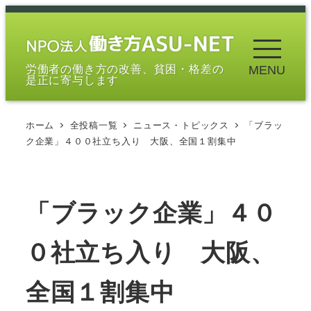
メ
イ
ン
労働者の働き方の改善、貧困・格差の
MENU
コ
是正に寄与します
ン
テ
ホーム
全投稿一覧
ニュース・トピックス
「ブラッ
ン
ク企業」４００社立ち入り 大阪、全国１割集中
ツ
へ
移
「ブラック企業」４０
動
０社立ち入り 大阪、
全国１割集中