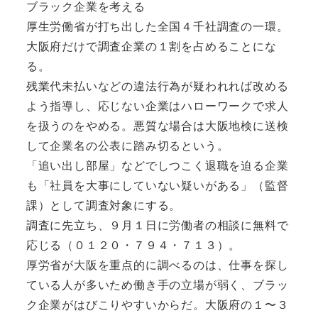
ブラック企業を考える
厚生労働省が打ち出した全国４千社調査の一環。
大阪府だけで調査企業の１割を占めることにな
る。
残業代未払いなどの違法行為が疑われれば改める
よう指導し、応じない企業はハローワークで求人
を扱うのをやめる。悪質な場合は大阪地検に送検
して企業名の公表に踏み切るという。
「追い出し部屋」などでしつこく退職を迫る企業
も「社員を大事にしていない疑いがある」（監督
課）として調査対象にする。
調査に先立ち、９月１日に労働者の相談に無料で
応じる（０１２０・７９４・７１３）。
厚労省が大阪を重点的に調べるのは、仕事を探し
ている人が多いため働き手の立場が弱く、ブラッ
ク企業がはびこりやすいからだ。大阪府の１〜３