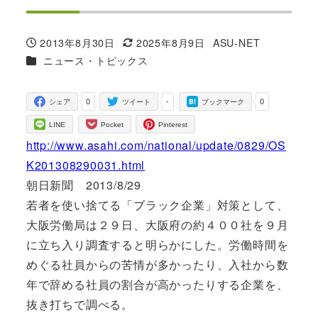
2013年8月30日
2025年8月9日
ASU-NET
投稿日
更新日
著
カテゴリー
ニュース・トピックス
者
0
-
0
シェア
ツイート
ブックマーク
LINE
Pocket
Pinterest
http://www.asahi.com/national/update/0829/OS
K201308290031.html
朝日新聞 2013/8/29
若者を使い捨てる「ブラック企業」対策として、
大阪労働局は２９日、大阪府の約４００社を９月
に立ち入り調査すると明らかにした。労働時間を
めぐる社員からの苦情が多かったり、入社から数
年で辞める社員の割合が高かったりする企業を、
抜き打ちで調べる。