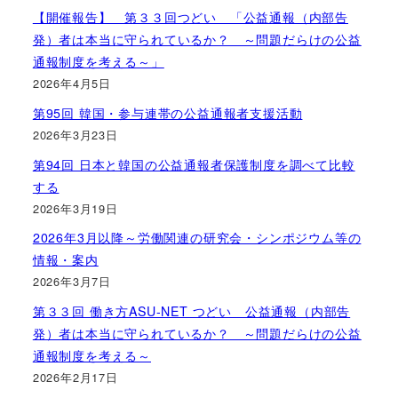
【開催報告】 第３３回つどい 「公益通報（内部告
発）者は本当に守られているか？ ～問題だらけの公益
通報制度を考える～」
2026年4月5日
第95回 韓国・参与連帯の公益通報者支援活動
2026年3月23日
第94回 日本と韓国の公益通報者保護制度を調べて比較
する
2026年3月19日
2026年3月以降～労働関連の研究会・シンポジウム等の
情報・案内
2026年3月7日
第３３回 働き方ASU-NET つどい 公益通報（内部告
発）者は本当に守られているか？ ～問題だらけの公益
通報制度を考える～
2026年2月17日