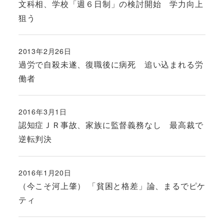
文科相、学校「週６日制」の検討開始 学力向上
狙う
2013年2月26日
投稿日
過労で自殺未遂、復職後に病死 追い込まれる労
働者
2016年3月1日
投稿日
認知症ＪＲ事故、家族に監督義務なし 最高裁で
逆転判決
2016年1月20日
投稿日
（今こそ河上肇） 「貧困と格差」論、まるでピケ
ティ