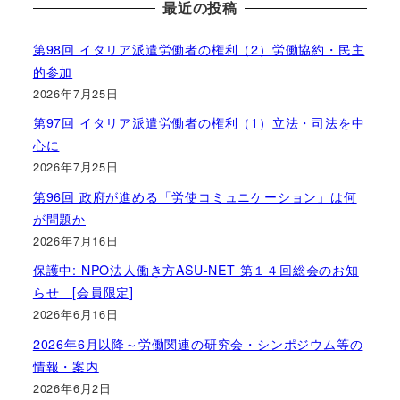
最近の投稿
第98回 イタリア派遣労働者の権利（2）労働協約・民主
的参加
2026年7月25日
第97回 イタリア派遣労働者の権利（1）立法・司法を中
心に
2026年7月25日
第96回 政府が進める「労使コミュニケーション」は何
が問題か
2026年7月16日
保護中: NPO法人働き方ASU-NET 第１４回総会のお知
らせ [会員限定]
2026年6月16日
2026年6月以降～労働関連の研究会・シンポジウム等の
情報・案内
2026年6月2日