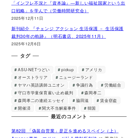
「インフレ不況と『資本論』―新しい福祉国家という出
口戦略」を学んで（労働時間研究会）
2025年12月11日
新刊紹介 『チェンジ アクション 生活保護 － 生活保護
裁判30年の軌跡』（明石書店、2025年11月）
2025年12月6日
タグ
ASU-NETつどい
pickup
アメリカ
オーストラリア
ニュージーランド
ヤマハ英語講師ユニオン
争議行為
労働組合
守口市学童保育雇い止め裁判
森岡孝二
森岡孝二の連続エッセイ
脇田滋
賃金窃盗
開催済
関大不当解雇事件
韓国
最近のコメント
第82回 「偽装自営業」是正を進めるスペイン（上）