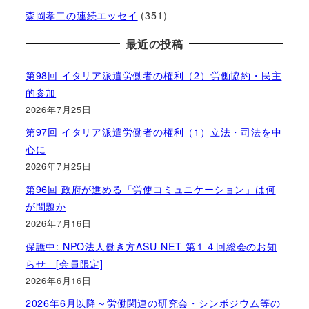
森岡孝二の連続エッセイ
(351)
最近の投稿
第98回 イタリア派遣労働者の権利（2）労働協約・民主
的参加
2026年7月25日
第97回 イタリア派遣労働者の権利（1）立法・司法を中
心に
2026年7月25日
第96回 政府が進める「労使コミュニケーション」は何
が問題か
2026年7月16日
保護中: NPO法人働き方ASU-NET 第１４回総会のお知
らせ [会員限定]
2026年6月16日
2026年6月以降～労働関連の研究会・シンポジウム等の