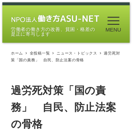
メ
イ
ン
労働者の働き方の改善、貧困・格差の
MENU
コ
是正に寄与します
ン
テ
ホーム
全投稿一覧
ニュース・トピックス
過労死対
ン
策「国の責務」 自民、防止法案の骨格
ツ
へ
移
過労死対策「国の責
動
務」 自民、防止法案
の骨格