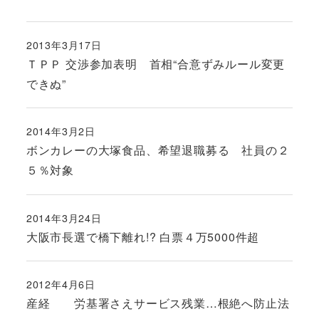
2013年3月17日
投稿日
ＴＰＰ 交渉参加表明 首相“合意ずみルール変更
できぬ”
2014年3月2日
投稿日
ボンカレーの大塚食品、希望退職募る 社員の２
５％対象
2014年3月24日
投稿日
大阪市長選で橋下離れ!? 白票４万5000件超
2012年4月6日
投稿日
産経 労基署さえサービス残業…根絶へ防止法