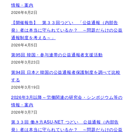
情報・案内
2026年6月2日
【開催報告】 第３３回つどい 「公益通報（内部告
発）者は本当に守られているか？ ～問題だらけの公益
通報制度を考える～」
2026年4月5日
第95回 韓国・参与連帯の公益通報者支援活動
2026年3月23日
第94回 日本と韓国の公益通報者保護制度を調べて比較
する
2026年3月19日
2026年3月以降～労働関連の研究会・シンポジウム等の
情報・案内
2026年3月7日
第３３回 働き方ASU-NET つどい 公益通報（内部告
発）者は本当に守られているか？ ～問題だらけの公益