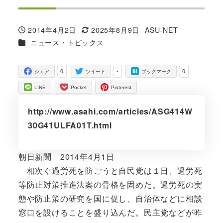
2014年4月2日
2025年8月9日
ASU-NET
投稿日
更新日
著
カテゴリー
ニュース・トピックス
者
0
-
0
シェア
ツイート
ブックマーク
LINE
Pocket
Pinterest
http://www.asahi.com/articles/ASG414W
30G41ULFA01T.html
朝日新聞 2014年4月1日
相次ぐ過労死を防ごうと自民党は１日、過労死
等防止対策推進法案の骨格を固めた。過労死の実
態や防止策の研究を国に促し、自治体などに相談
窓口を設けることを盛り込んだ。民主党などが昨