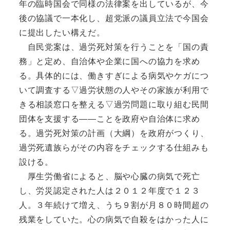
年の臨時国会で同様の法律案を出しているが、今
後の協議で一本化し、超党派の議員立法で今国会
に提出したい構えだ。
自民党案は、過労死対策を行うことを「国の責
務」と定め、自治体や企業に国への協力を求め
る。具体的には、働きすぎによる病気やケガにつ
いて調査する▽過労状態の人やその家族が利用で
きる相談窓口を整える▽過労問題に取り組む民間
団体を支援する――ことを政府や自治体に求め
る。過労死対策の計画（大綱）を政府がつくり、
過労死遺族らがその内容をチェックする仕組みも
設ける。
厚生労働省によると、脳や心臓の病気で死亡
し、労災認定された人は２０１２年度で１２３
人。３年続けて増え、うち９割が月８０時間超の
残業をしていた。心の病気で自殺をはかった人に