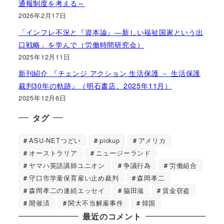
通報制度を考える～
2026年2月17日
「インフレ不況と『資本論』―新しい福祉国家という出
口戦略」を学んで（労働時間研究会）
2025年12月11日
新刊紹介 『チェンジ アクション 生活保護 － 生活保護
裁判30年の軌跡』（明石書店、2025年11月）
2025年12月6日
タグ
ASU-NETつどい
pickup
アメリカ
オーストラリア
ニュージーランド
ヤマハ英語講師ユニオン
争議行為
労働組合
守口市学童保育雇い止め裁判
森岡孝二
森岡孝二の連続エッセイ
脇田滋
賃金窃盗
開催済
関大不当解雇事件
韓国
最近のコメント