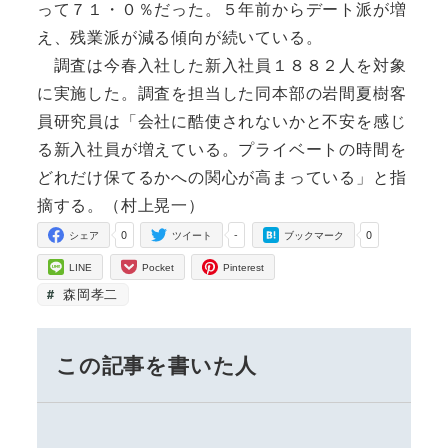
って７１・０％だった。５年前からデート派が増
え、残業派が減る傾向が続いている。
調査は今春入社した新入社員１８８２人を対象
に実施した。調査を担当した同本部の岩間夏樹客
員研究員は「会社に酷使されないかと不安を感じ
る新入社員が増えている。プライベートの時間を
どれだけ保てるかへの関心が高まっている」と指
摘する。（村上晃一）
0
-
0
シェア
ツイート
ブックマーク
LINE
Pocket
Pinterest
森岡孝二
この記事を書いた人