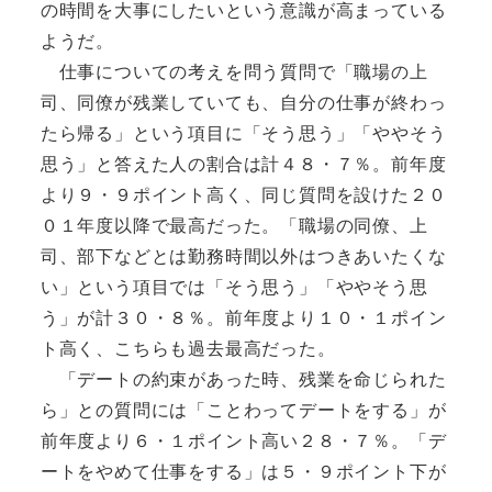
の時間を大事にしたいという意識が高まっている
ようだ。
仕事についての考えを問う質問で「職場の上
司、同僚が残業していても、自分の仕事が終わっ
たら帰る」という項目に「そう思う」「ややそう
思う」と答えた人の割合は計４８・７％。前年度
より９・９ポイント高く、同じ質問を設けた２０
０１年度以降で最高だった。「職場の同僚、上
司、部下などとは勤務時間以外はつきあいたくな
い」という項目では「そう思う」「ややそう思
う」が計３０・８％。前年度より１０・１ポイン
ト高く、こちらも過去最高だった。
「デートの約束があった時、残業を命じられた
ら」との質問には「ことわってデートをする」が
前年度より６・１ポイント高い２８・７％。「デ
ートをやめて仕事をする」は５・９ポイント下が