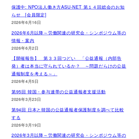
保護中: NPO法人働き方ASU-NET 第１４回総会のお知
らせ [会員限定]
2026年6月16日
2026年6月以降～労働関連の研究会・シンポジウム等の
情報・案内
2026年6月2日
【開催報告】 第３３回つどい 「公益通報（内部告
発）者は本当に守られているか？ ～問題だらけの公益
通報制度を考える～」
2026年4月5日
第95回 韓国・参与連帯の公益通報者支援活動
2026年3月23日
第94回 日本と韓国の公益通報者保護制度を調べて比較
する
2026年3月19日
2026年3月以降～労働関連の研究会・シンポジウム等の