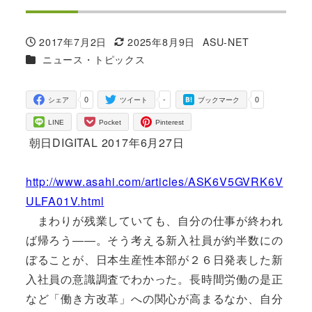
2017年7月2日
2025年8月9日
ASU-NET
投稿日
更新日
著
カテゴリー
ニュース・トピックス
者
0
-
0
シェア
ツイート
ブックマーク
LINE
Pocket
Pinterest
朝日DIGITAL 2017年6月27日
http://www.asahi.com/articles/ASK6V5GVRK6V
ULFA01V.html
まわりが残業していても、自分の仕事が終われ
ば帰ろう――。そう考える新入社員が約半数にの
ぼることが、日本生産性本部が２６日発表した新
入社員の意識調査でわかった。長時間労働の是正
など「働き方改革」への関心が高まるなか、自分