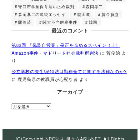
守口市学童保育雇い止め裁判
森岡孝二
森岡孝二の連続エッセイ
脇田滋
賃金窃盗
開催済
関大不当解雇事件
韓国
最近のコメント
第82回 「偽装自営業」是正を進めるスペイン（上）
Amazon事件・マドリード社会裁判所判決
に
菅俊治
よ
り
公立学校の先生!給特法は勤務全てに関する法律なのか?
に
鹿児島県の教職員が心配な者
より
アーカイブ
ア
ー
カ
イ
ブ
(C)Copyright NPO法人 働き方ASU-NET, All Rights