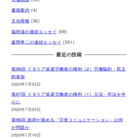
書籍案内
(4)
文化情報
(36)
脇田滋の連続エッセイ
(98)
森岡孝二の連続エッセイ
(351)
最近の投稿
第98回 イタリア派遣労働者の権利（2）労働協約・民主
的参加
2026年7月25日
第97回 イタリア派遣労働者の権利（1）立法・司法を中
心に
2026年7月25日
第96回 政府が進める「労使コミュニケーション」は何
が問題か
2026年7月16日