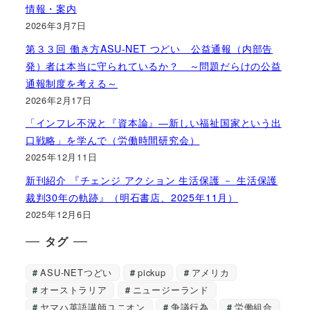
情報・案内
2026年3月7日
第３３回 働き方ASU-NET つどい 公益通報（内部告
発）者は本当に守られているか？ ～問題だらけの公益
通報制度を考える～
2026年2月17日
「インフレ不況と『資本論』―新しい福祉国家という出
口戦略」を学んで（労働時間研究会）
2025年12月11日
新刊紹介 『チェンジ アクション 生活保護 － 生活保護
裁判30年の軌跡』（明石書店、2025年11月）
2025年12月6日
タグ
ASU-NETつどい
pickup
アメリカ
オーストラリア
ニュージーランド
ヤマハ英語講師ユニオン
争議行為
労働組合