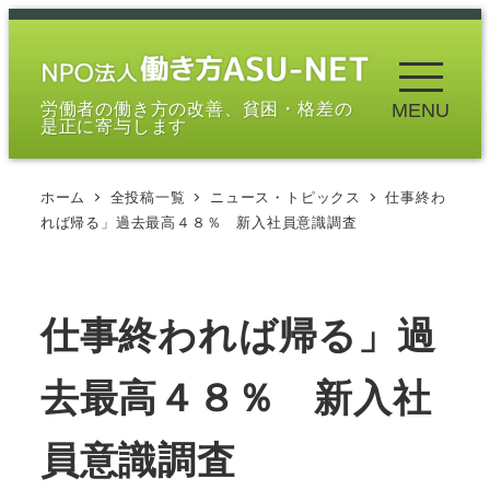
メ
イ
ン
労働者の働き方の改善、貧困・格差の
MENU
コ
是正に寄与します
ン
テ
ホーム
全投稿一覧
ニュース・トピックス
仕事終わ
ン
れば帰る」過去最高４８％ 新入社員意識調査
ツ
へ
移
仕事終われば帰る」過
動
去最高４８％ 新入社
員意識調査