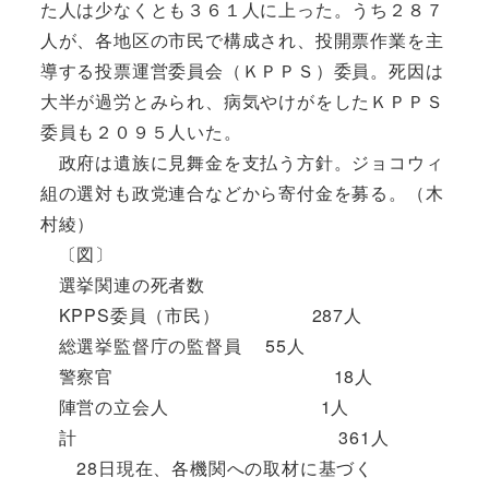
た人は少なくとも３６１人に上った。うち２８７
人が、各地区の市民で構成され、投開票作業を主
導する投票運営委員会（ＫＰＰＳ）委員。死因は
大半が過労とみられ、病気やけがをしたＫＰＰＳ
委員も２０９５人いた。
政府は遺族に見舞金を支払う方針。ジョコウィ
組の選対も政党連合などから寄付金を募る。（木
村綾）
〔図〕
選挙関連の死者数
KPPS委員（市民） 287人
総選挙監督庁の監督員 55人
警察官 18人
陣営の立会人 1人
計 361人
28日現在、各機関への取材に基づく