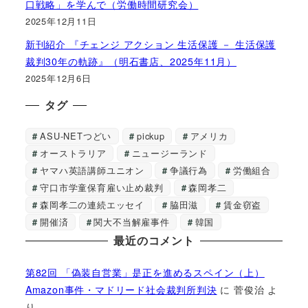
口戦略」を学んで（労働時間研究会）
2025年12月11日
新刊紹介 『チェンジ アクション 生活保護 － 生活保護
裁判30年の軌跡』（明石書店、2025年11月）
2025年12月6日
タグ
ASU-NETつどい
pickup
アメリカ
オーストラリア
ニュージーランド
ヤマハ英語講師ユニオン
争議行為
労働組合
守口市学童保育雇い止め裁判
森岡孝二
森岡孝二の連続エッセイ
脇田滋
賃金窃盗
開催済
関大不当解雇事件
韓国
最近のコメント
第82回 「偽装自営業」是正を進めるスペイン（上）
Amazon事件・マドリード社会裁判所判決
に
菅俊治
よ
り