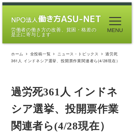
メ
イ
ン
労働者の働き方の改善、貧困・格差の
MENU
コ
是正に寄与します
ン
テ
ホーム
全投稿一覧
ニュース・トピックス
過労死
ン
361人 インドネシア選挙、投開票作業関連者ら(4/28現在）
ツ
へ
移
過労死361人 インドネ
動
シア選挙、投開票作業
関連者ら(4/28現在）