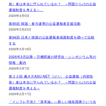
発）者は本当に守られているか？ ～問題だらけの公益
通報制度を考える～」
2026年4月5日
第95回 韓国・参与連帯の公益通報者支援活動
2026年3月23日
第94回 日本と韓国の公益通報者保護制度を調べて比較
する
2026年3月19日
2026年3月以降～労働関連の研究会・シンポジウム等の
情報・案内
2026年3月7日
第３３回 働き方ASU-NET つどい 公益通報（内部告
発）者は本当に守られているか？ ～問題だらけの公益
通報制度を考える～
2026年2月17日
「インフレ不況と『資本論』―新しい福祉国家という出