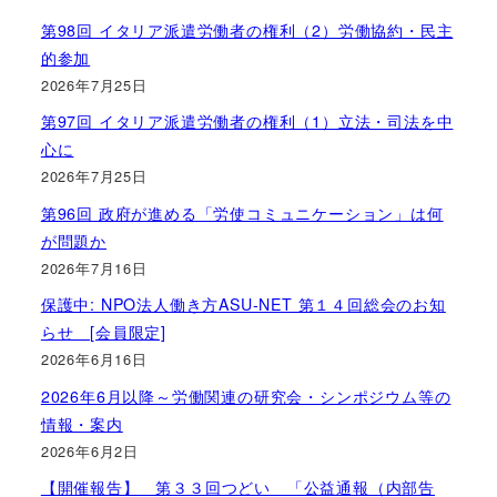
第98回 イタリア派遣労働者の権利（2）労働協約・民主
的参加
2026年7月25日
第97回 イタリア派遣労働者の権利（1）立法・司法を中
心に
2026年7月25日
第96回 政府が進める「労使コミュニケーション」は何
が問題か
2026年7月16日
保護中: NPO法人働き方ASU-NET 第１４回総会のお知
らせ [会員限定]
2026年6月16日
2026年6月以降～労働関連の研究会・シンポジウム等の
情報・案内
2026年6月2日
【開催報告】 第３３回つどい 「公益通報（内部告