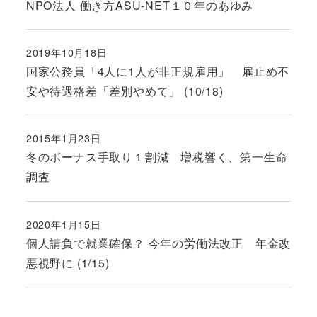
NPO法人 働き方ASU-NET１０年のあゆみ
2019年10月18日
投稿日
国家公務員「4人に1人が非正規雇用」 雇止め不
安や待遇格差「差別やめて」 (10/18)
2015年1月23日
投稿日
冬のボーナス手取り１割減 増税響く、第一生命
調査
2020年1月15日
投稿日
個人請負で就業確保？ 今年の労働法改正 年金改
悪視野に (1/15)