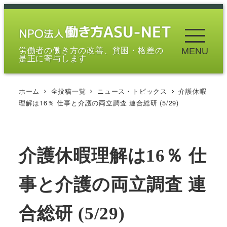
メ
イ
ン
労働者の働き方の改善、貧困・格差の
MENU
コ
是正に寄与します
ン
テ
ホーム
全投稿一覧
ニュース・トピックス
介護休暇
ン
理解は16％ 仕事と介護の両立調査 連合総研 (5/29)
ツ
へ
移
介護休暇理解は16％ 仕
動
事と介護の両立調査 連
合総研 (5/29)