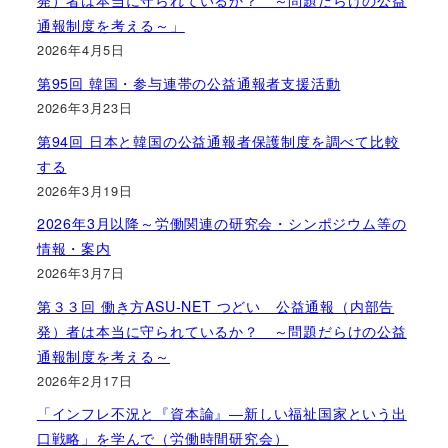
発）者は本当に守られているか？ ～問題だらけの公益
通報制度を考える～」
2026年4月5日
第95回 韓国・参与連帯の公益通報者支援活動
2026年3月23日
第94回 日本と韓国の公益通報者保護制度を調べて比較
する
2026年3月19日
2026年3月以降～労働関連の研究会・シンポジウム等の
情報・案内
2026年3月7日
第３３回 働き方ASU-NET つどい 公益通報（内部告
発）者は本当に守られているか？ ～問題だらけの公益
通報制度を考える～
2026年2月17日
「インフレ不況と『資本論』―新しい福祉国家という出
口戦略」を学んで（労働時間研究会）