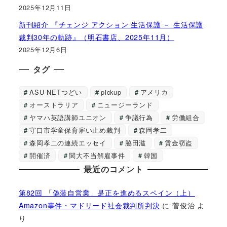
2025年12月11日
新刊紹介 『チェンジ アクション 生活保護 － 生活保護
裁判30年の軌跡』（明石書店、2025年11月）
2025年12月6日
タグ
ASU-NETつどい
pickup
アメリカ
オーストラリア
ニュージーランド
ヤマハ英語講師ユニオン
争議行為
労働組合
守口市学童保育雇い止め裁判
森岡孝二
森岡孝二の連続エッセイ
脇田滋
賃金窃盗
開催済
関大不当解雇事件
韓国
最近のコメント
第82回 「偽装自営業」是正を進めるスペイン（上）
Amazon事件・マドリード社会裁判所判決
に
菅俊治
よ
り