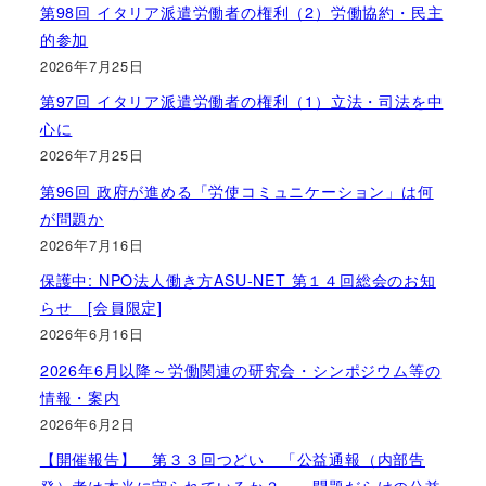
第98回 イタリア派遣労働者の権利（2）労働協約・民主
的参加
2026年7月25日
第97回 イタリア派遣労働者の権利（1）立法・司法を中
心に
2026年7月25日
第96回 政府が進める「労使コミュニケーション」は何
が問題か
2026年7月16日
保護中: NPO法人働き方ASU-NET 第１４回総会のお知
らせ [会員限定]
2026年6月16日
2026年6月以降～労働関連の研究会・シンポジウム等の
情報・案内
2026年6月2日
【開催報告】 第３３回つどい 「公益通報（内部告