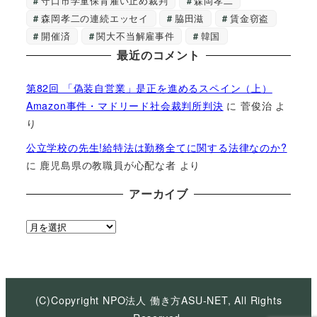
守口市学童保育雇い止め裁判
森岡孝二
森岡孝二の連続エッセイ
脇田滋
賃金窃盗
開催済
関大不当解雇事件
韓国
最近のコメント
第82回 「偽装自営業」是正を進めるスペイン（上）
Amazon事件・マドリード社会裁判所判決
に
菅俊治
よ
り
公立学校の先生!給特法は勤務全てに関する法律なのか?
に
鹿児島県の教職員が心配な者
より
アーカイブ
ア
ー
カ
イ
ブ
(C)Copyright NPO法人 働き方ASU-NET, All Rights