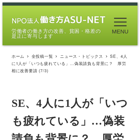
メ
イ
ン
労働者の働き方の改善、貧困・格差の
MENU
コ
是正に寄与します
ン
テ
ホーム
全投稿一覧
ニュース・トピックス
SE、4人
ン
に1人が「いつも疲れている」…偽装請負も背景に？ 厚労
ツ
相に改善要請 (7/3)
へ
移
動
SE、4人に1人が「いつ
も疲れている」…偽装
請負も背景に？ 厚労