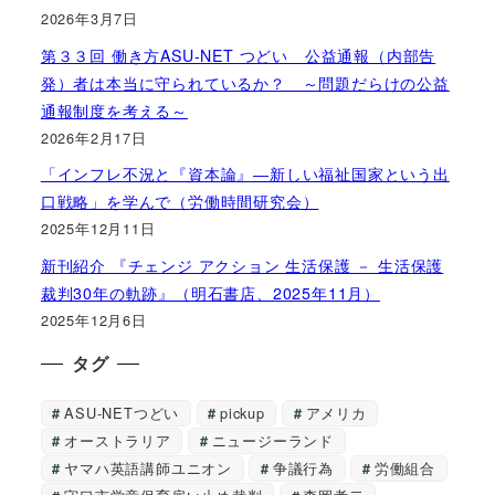
2026年3月7日
第３３回 働き方ASU-NET つどい 公益通報（内部告
発）者は本当に守られているか？ ～問題だらけの公益
通報制度を考える～
2026年2月17日
「インフレ不況と『資本論』―新しい福祉国家という出
口戦略」を学んで（労働時間研究会）
2025年12月11日
新刊紹介 『チェンジ アクション 生活保護 － 生活保護
裁判30年の軌跡』（明石書店、2025年11月）
2025年12月6日
タグ
ASU-NETつどい
pickup
アメリカ
オーストラリア
ニュージーランド
ヤマハ英語講師ユニオン
争議行為
労働組合