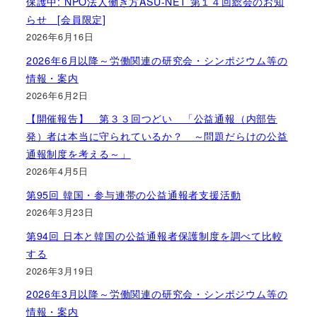
保護中: NPO法人働き方ASU-NET 第１４回総会のお知
らせ [会員限定]
2026年6月16日
2026年6月以降～労働関連の研究会・シンポジウム等の
情報・案内
2026年6月2日
【開催報告】 第３３回つどい 「公益通報（内部告
発）者は本当に守られているか？ ～問題だらけの公益
通報制度を考える～」
2026年4月5日
第95回 韓国・参与連帯の公益通報者支援活動
2026年3月23日
第94回 日本と韓国の公益通報者保護制度を調べて比較
する
2026年3月19日
2026年3月以降～労働関連の研究会・シンポジウム等の
情報・案内