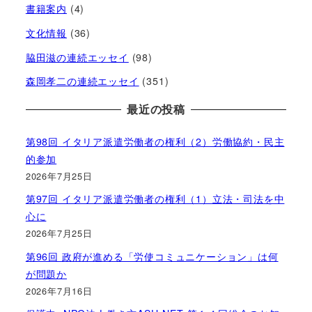
書籍案内
(4)
文化情報
(36)
脇田滋の連続エッセイ
(98)
森岡孝二の連続エッセイ
(351)
最近の投稿
第98回 イタリア派遣労働者の権利（2）労働協約・民主
的参加
2026年7月25日
第97回 イタリア派遣労働者の権利（1）立法・司法を中
心に
2026年7月25日
第96回 政府が進める「労使コミュニケーション」は何
が問題か
2026年7月16日