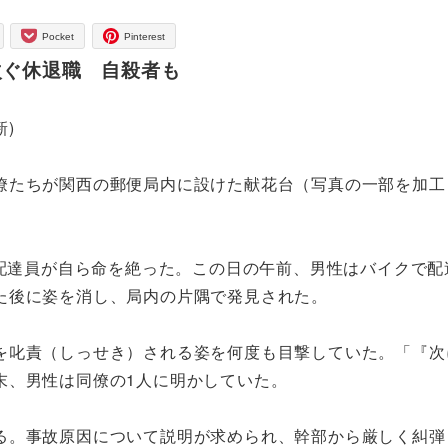
Pocket
Pinterest
次ぐ休退職 自殺者も
新)
僚たちが関西の郵便局内に設けた献花台（写真の一部を加工
性配達員が自ら命を絶った。この日の午前、男性はバイクで配
た後に姿を消し、局内の片隅で発見された。
叱責（しっせき）される姿を何度も目撃していた。「『次
末、男性は同僚の1人に明かしていた。
。事故原因について説明が求められ、幹部から厳しく糾弾