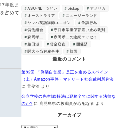
17年度ま
ASU-NETつどい
pickup
アメリカ
アを占めて
オーストラリア
ニュージーランド
ヤマハ英語講師ユニオン
争議行為
労働組合
守口市学童保育雇い止め裁判
森岡孝二
森岡孝二の連続エッセイ
脇田滋
賃金窃盗
開催済
関大不当解雇事件
韓国
最近のコメント
第82回 「偽装自営業」是正を進めるスペイン
（上）Amazon事件・マドリード社会裁判所判決
に
菅俊治
より
公立学校の先生!給特法は勤務全てに関する法律な
のか?
に
鹿児島県の教職員が心配な者
より
アーカイブ
ア