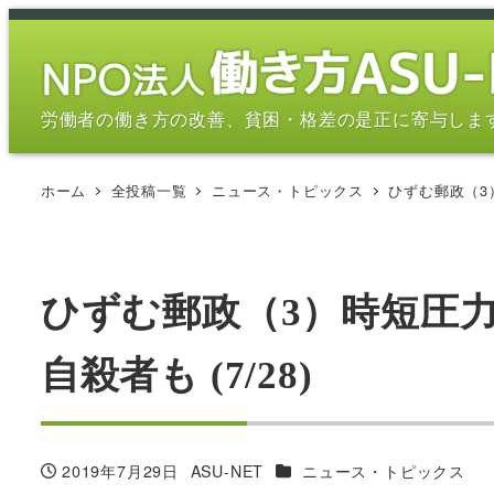
メ
イ
ン
コ
労働者の働き方の改善、貧困・格差の是正に寄与しま
ン
テ
ホーム
全投稿一覧
ニュース・トピックス
ひずむ郵政（3
ン
ツ
へ
移
ひずむ郵政（3）時短圧
動
自殺者も (7/28)
カテゴリー
2019年7月29日
ASU-NET
ニュース・トピックス
投稿日
著