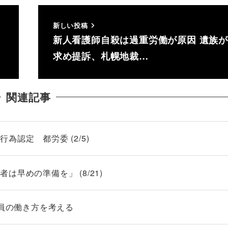
新しい投稿
新人看護師自殺は過重労働が原因 遺族
求め提訴、札幌地裁…
関連記事
認定 都労委 (2/5)
早めの準備を」 (8/21)
 教員の働き方を考える