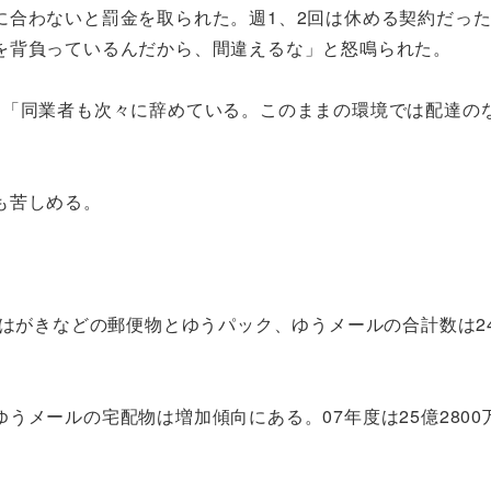
合わないと罰金を取られた。週1、2回は休める契約だっ
を背負っているんだから、間違えるな」と怒鳴られた。
「同業者も次々に辞めている。このままの環境では配達の
も苦しめる。
がきなどの郵便物とゆうパック、ゆうメールの合計数は245
。
メールの宅配物は増加傾向にある。07年度は25億2800