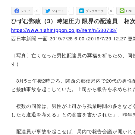
者
0
-
0
シェア
ツイート
ブックマーク
LINE
ひずむ郵政（3）時短圧力 限界の配達員 相
https://www.nishinippon.co.jp/item/n/530733/
西日本新聞 一面 2019/7/28 6:00 (2019/7/29 12:27 更
〔写真〕亡くなった男性配達員の冥福を祈るため、同
す）
3月5日午後2時ごろ、関西の郵便局内で20代の男
と接触事故を起こしていた。上司から報告を求められ
複数の同僚は、男性が上司から残業時間の多さなどを
したら進退を考える』との念書を書かされた」。昨年
配達員が事故を起こせば、局内で報告会議が開かれる