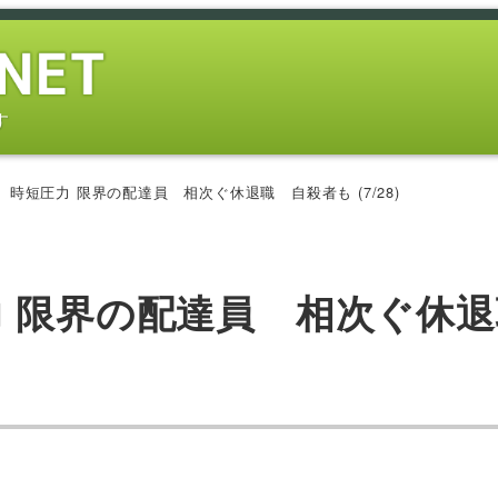
す
）時短圧力 限界の配達員 相次ぐ休退職 自殺者も (7/28)
力 限界の配達員 相次ぐ休