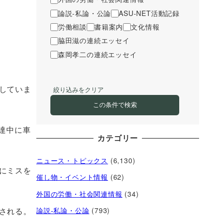
論説-私論・公論
ASU-NET活動記録
労働相談
書籍案内
文化情報
脇田滋の連続エッセイ
森岡孝二の連続エッセイ
していま
絞り込みをクリア
この条件で検索
達中に車
カテゴリー
ニュース・トピックス
(6,130)
にミスを
催し物・イベント情報
(62)
外国の労働・社会関連情報
(34)
される。
論説-私論・公論
(793)