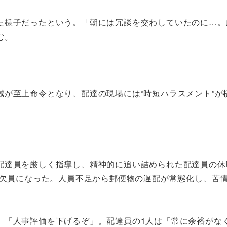
様子だったという。「朝には冗談を交わしていたのに…。
む。
が至上命令となり、配達の現場には“時短ハラスメント”が
達員を厳しく指導し、精神的に追い詰められた配達員の休
が欠員になった。人員不足から郵便物の遅配が常態化し、苦
「人事評価を下げるぞ」。配達員の1人は「常に余裕がな