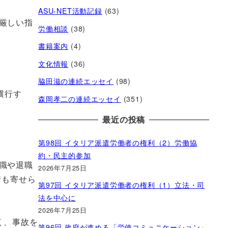
ASU-NET活動記録
(63)
厳しい指
労働相談
(38)
書籍案内
(4)
文化情報
(36)
脇田滋の連続エッセイ
(98)
横行す
森岡孝二の連続エッセイ
(351)
最近の投稿
第98回 イタリア派遣労働者の権利（2）労働協
約・民主的参加
職や退職
2026年7月25日
情も寄せら
第97回 イタリア派遣労働者の権利（1）立法・司
法を中心に
2026年7月25日
く、事故を
第96回 政府が進める「労使コミュニケーション」