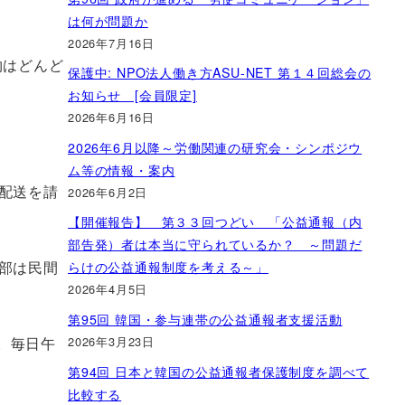
は何が問題か
2026年7月16日
物はどんど
保護中: NPO法人働き方ASU-NET 第１４回総会の
お知らせ [会員限定]
2026年6月16日
2026年6月以降～労働関連の研究会・シンポジウ
ム等の情報・案内
配送を請
2026年6月2日
【開催報告】 第３３回つどい 「公益通報（内
部告発）者は本当に守られているか？ ～問題だ
部は民間
らけの公益通報制度を考える～」
2026年4月5日
第95回 韓国・参与連帯の公益通報者支援活動
2026年3月23日
。毎日午
第94回 日本と韓国の公益通報者保護制度を調べて
比較する