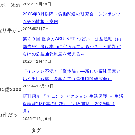
2026年3月19日
たが、休め
2026年3月以降～労働関連の研究会・シンポジウ
ム等の情報・案内
2026年3月7日
なり手がい
第３３回 働き方ASU-NET つどい 公益通報（内
部告発）者は本当に守られているか？ ～問題だ
らけの公益通報制度を考える～
2026年2月17日
「インフレ不況と『資本論』―新しい福祉国家と
いう出口戦略」を学んで（労働時間研究会）
2025年12月11日
億2300
新刊紹介 『チェンジ アクション 生活保護 － 生活
保護裁判30年の軌跡』（明石書店、2025年11
月）
万件だっ
2025年12月6日
タグ