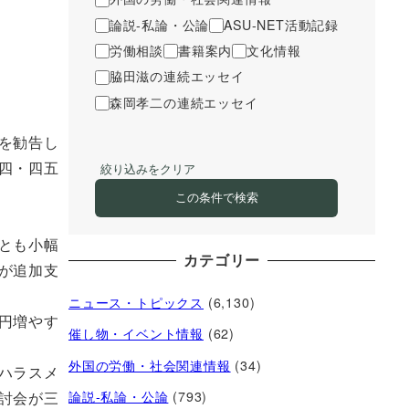
論説-私論・公論
ASU-NET活動記録
労働相談
書籍案内
文化情報
脇田滋の連続エッセイ
森岡孝二の連続エッセイ
を勧告し
四・四五
絞り込みをクリア
この条件で検索
とも小幅
カテゴリー
が追加支
ニュース・トピックス
(6,130)
円増やす
催し物・イベント情報
(62)
外国の労働・社会関連情報
(34)
ハラスメ
討会が三
論説-私論・公論
(793)