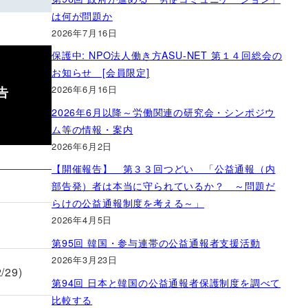
は何が問題か
2026年7月16日
保護中: NPO法人働き方ASU-NET 第１４回総会の
お知らせ [会員限定]
告
2026年6月16日
2026年6月以降～労働関連の研究会・シンポジウ
ム等の情報・案内
2026年6月2日
【開催報告】 第３３回つどい 「公益通報（内
部告発）者は本当に守られているか？ ～問題だ
らけの公益通報制度を考える～」
2026年4月5日
第95回 韓国・参与連帯の公益通報者支援活動
2026年3月23日
29)
第94回 日本と韓国の公益通報者保護制度を調べて
比較する