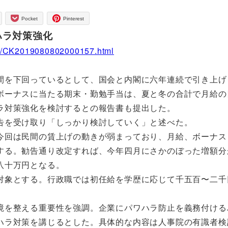
Pocket
Pinterest
ハラ対策強化
1908/CK2019080802000157.html
を下回っているとして、国会と内閣に六年連続で引き上げ
ボーナスに当たる期末・勤勉手当は、夏と冬の合計で月給の
ラ対策強化を検討するとの報告書も提出した。
告を受け取り「しっかり検討していく」と述べた。
回は民間の賃上げの動きが弱まっており、月給、ボーナス
する。勧告通り改定すれば、今年四月にさかのぼった増額分
八十万円となる。
象とする。行政職では初任給を学歴に応じて千五百〜二千
を整える重要性を強調。企業にパワハラ防止を義務付ける
ハラ対策を講じるとした。具体的な内容は人事院の有識者検