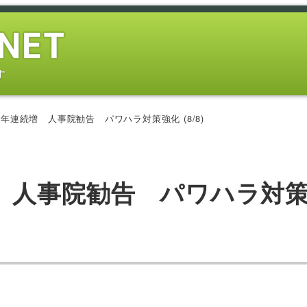
す
年連続増 人事院勧告 パワハラ対策強化 (8/8)
 人事院勧告 パワハラ対