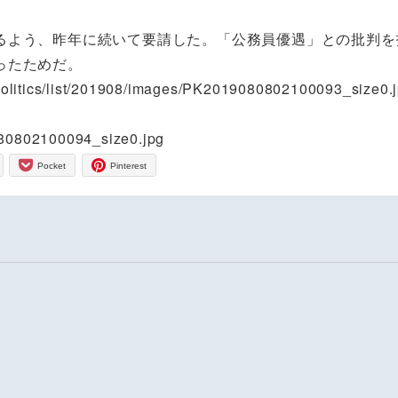
よう、昨年に続いて要請した。「公務員優遇」との批判を
ったためだ。
e/politics/list/201908/images/PK2019080802100093_size0.
9080802100094_size0.jpg
Pocket
Pinterest