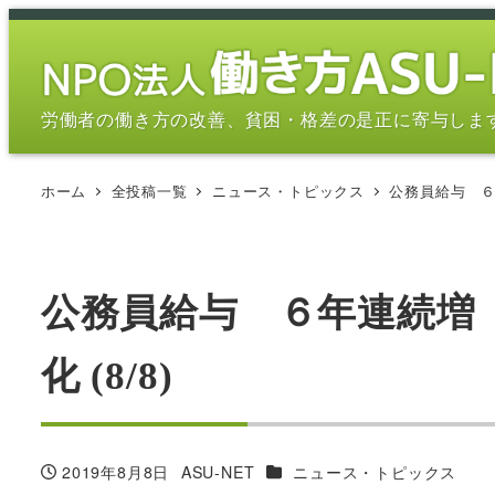
メ
イ
ン
コ
労働者の働き方の改善、貧困・格差の是正に寄与しま
ン
テ
ホーム
全投稿一覧
ニュース・トピックス
公務員給与 ６
ン
ツ
へ
移
公務員給与 ６年連続増
動
化 (8/8)
カテゴリー
2019年8月8日
ASU-NET
ニュース・トピックス
投稿日
著