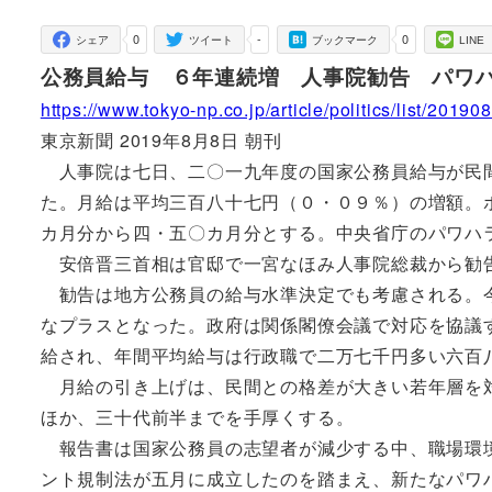
者
0
-
0
シェア
ツイート
ブックマーク
LINE
公務員給与 ６年連続増 人事院勧告 パワ
https://www.tokyo-np.co.jp/article/politics/list/20
東京新聞 2019年8月8日 朝刊
人事院は七日、二〇一九年度の国家公務員給与が民間
た。月給は平均三百八十七円（０・０９％）の増額。
カ月分から四・五〇カ月分とする。中央省庁のパワハ
安倍晋三首相は官邸で一宮なほみ人事院総裁から勧
勧告は地方公務員の給与水準決定でも考慮される。今
なプラスとなった。政府は関係閣僚会議で対応を協議
給され、年間平均給与は行政職で二万七千円多い六百
月給の引き上げは、民間との格差が大きい若年層を対
ほか、三十代前半までを手厚くする。
報告書は国家公務員の志望者が減少する中、職場環境
ント規制法が五月に成立したのを踏まえ、新たなパワ