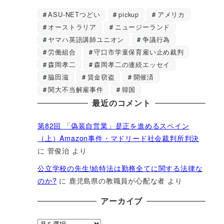
ASU-NETつどい
pickup
アメリカ
オーストラリア
ニュージーランド
ヤマハ英語講師ユニオン
争議行為
労働組合
守口市学童保育雇い止め裁判
森岡孝二
森岡孝二の連続エッセイ
脇田滋
賃金窃盗
開催済
関大不当解雇事件
韓国
最近のコメント
第82回 「偽装自営業」是正を進めるスペイン
（上）Amazon事件・マドリード社会裁判所判決
に
菅俊治
より
公立学校の先生!給特法は勤務全てに関する法律な
のか?
に
鹿児島県の教職員が心配な者
より
アーカイブ
ア