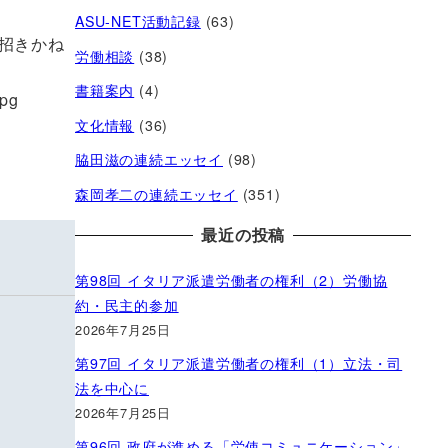
ASU-NET活動記録
(63)
招きかね
労働相談
(38)
書籍案内
(4)
jpg
文化情報
(36)
脇田滋の連続エッセイ
(98)
森岡孝二の連続エッセイ
(351)
最近の投稿
第98回 イタリア派遣労働者の権利（2）労働協
約・民主的参加
2026年7月25日
第97回 イタリア派遣労働者の権利（1）立法・司
法を中心に
2026年7月25日
第96回 政府が進める「労使コミュニケーション」