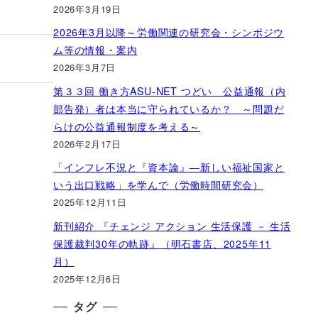
2026年3月19日
2026年3月以降～労働関連の研究会・シンポジウ
ム等の情報・案内
2026年3月7日
第３３回 働き方ASU-NET つどい 公益通報（内
部告発）者は本当に守られているか？ ～問題だ
らけの公益通報制度を考える～
2026年2月17日
「インフレ不況と『資本論』―新しい福祉国家と
いう出口戦略」を学んで（労働時間研究会）
2025年12月11日
新刊紹介 『チェンジ アクション 生活保護 － 生活
保護裁判30年の軌跡』（明石書店、2025年11
月）
2025年12月6日
タグ