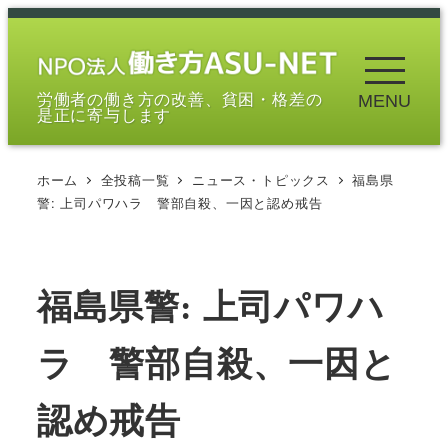
メ
イ
ン
労働者の働き方の改善、貧困・格差の
MENU
コ
是正に寄与します
ン
テ
ホーム
全投稿一覧
ニュース・トピックス
福島県
ン
警: 上司パワハラ 警部自殺、一因と認め戒告
ツ
へ
移
福島県警: 上司パワハ
動
ラ 警部自殺、一因と
認め戒告