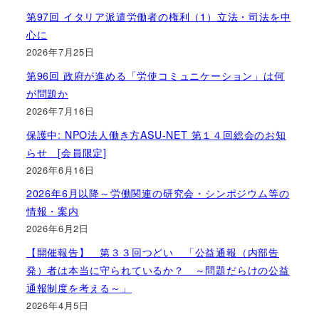
第97回 イタリア派遣労働者の権利（1）立法・司法を中
心に
2026年7月25日
第96回 政府が進める「労使コミュニケーション」は何
が問題か
2026年7月16日
保護中: NPO法人働き方ASU-NET 第１４回総会のお知
らせ [会員限定]
2026年6月16日
2026年6月以降～労働関連の研究会・シンポジウム等の
情報・案内
2026年6月2日
【開催報告】 第３３回つどい 「公益通報（内部告
発）者は本当に守られているか？ ～問題だらけの公益
通報制度を考える～」
2026年4月5日