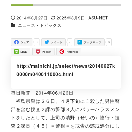
2014年6月27日
2025年8月9日
ASU-NET
投稿日
更新日
著
カテゴリー
ニュース・トピックス
者
0
-
0
シェア
ツイート
ブックマーク
LINE
Pocket
Pinterest
http://mainichi.jp/select/news/20140627k
0000m040011000c.html
毎日新聞 2014年06月26日
福島県警は２６日、４月下旬に自殺した男性警
部を含む捜査２課の警部３人にパワーハラスメン
トをしたとして、上司の清野（せいの）隆行・捜
査２課長（４５）＝警視＝を戒告の懲戒処分にし