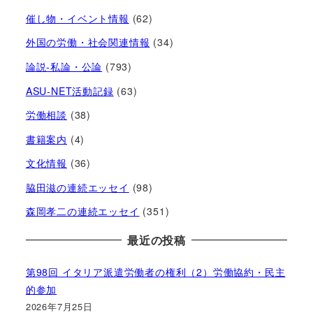
催し物・イベント情報
(62)
外国の労働・社会関連情報
(34)
論説-私論・公論
(793)
ASU-NET活動記録
(63)
労働相談
(38)
書籍案内
(4)
文化情報
(36)
脇田滋の連続エッセイ
(98)
森岡孝二の連続エッセイ
(351)
最近の投稿
第98回 イタリア派遣労働者の権利（2）労働協約・民主
的参加
2026年7月25日