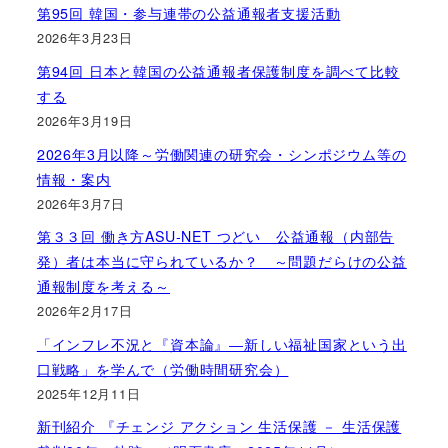
第95回 韓国・参与連帯の公益通報者支援活動
2026年3月23日
第94回 日本と韓国の公益通報者保護制度を調べて比較
する
2026年3月19日
2026年3月以降～労働関連の研究会・シンポジウム等の
情報・案内
2026年3月7日
第３３回 働き方ASU-NET つどい 公益通報（内部告
発）者は本当に守られているか？ ～問題だらけの公益
通報制度を考える～
2026年2月17日
「インフレ不況と『資本論』―新しい福祉国家という出
口戦略」を学んで（労働時間研究会）
2025年12月11日
新刊紹介 『チェンジ アクション 生活保護 － 生活保護