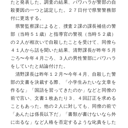
たと発表した。調査の結果、パワハラが警部の自
殺要因の一つと認定した。２７日付で県警警務部
付に更迭する。
県警監察課によると、捜査２課の課長補佐の警
部（当時５１歳）と指導官の警視（当時５２歳）
の２人が相次いで自殺したことを受けて、同僚ら
４１人から話を聞いた結果、清野課長が昨年５月
ごろ〜今年４月ごろ、３人の男性警部にパワハラ
をしていたと結論付けた。
清野課長は昨年１２月〜今年４月、自殺した警
部の文書を決裁する際、「小学生みたいな文章を
作るな」「国語を習ってきたのか」などと同僚の
前で言い、文書１枚あたり３、４回訂正を求める
こともあった。他の２人に対しても、同僚の前で
「あんたは係長以下だ」「書類が書けないなら外
に出るな」など人格を否定するような叱責をした