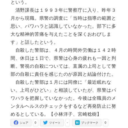
という。
清野課長は１９９３年に警察庁に入り、昨年３
月から現職。県警の調査に「当時は指導の範囲と
思い、パワハラと認識していなかった。部下に多
大な精神的苦痛を与えたことを深くおわびしま
す」と話したという。
自殺した警部は、４月の時間外労働は１４２時
間、休日は１日で、県警は心身の疲れも一因と判
断。警視の自殺については、直属の上司として警
部の自殺に責任を感じたのが原因と結論付けた。
自殺した警部は１月には同僚に「最近眠れな
い。上司がひどい」と相談していたが、県警はパ
ワハラを把握していなかった。今後は全職員のメ
ンタルヘルスのチェックをするなど再発防止に努
めるとしている。【小林洋子、宮崎稔樹】
0
-
0
シェア
ツイート
ブックマーク