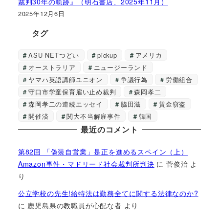
裁判30年の軌跡』（明石書店、2025年11月）
2025年12月6日
タグ
ASU-NETつどい
pickup
アメリカ
オーストラリア
ニュージーランド
ヤマハ英語講師ユニオン
争議行為
労働組合
守口市学童保育雇い止め裁判
森岡孝二
森岡孝二の連続エッセイ
脇田滋
賃金窃盗
開催済
関大不当解雇事件
韓国
最近のコメント
第82回 「偽装自営業」是正を進めるスペイン（上）
Amazon事件・マドリード社会裁判所判決
に
菅俊治
よ
り
公立学校の先生!給特法は勤務全てに関する法律なのか?
に
鹿児島県の教職員が心配な者
より