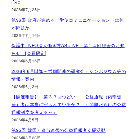
心に
2026年7月25日
第96回 政府が進める「労使コミュニケーション」は何
が問題か
2026年7月16日
保護中: NPO法人働き方ASU-NET 第１４回総会のお知
らせ [会員限定]
2026年6月16日
2026年6月以降～労働関連の研究会・シンポジウム等の
情報・案内
2026年6月2日
【開催報告】 第３３回つどい 「公益通報（内部告
発）者は本当に守られているか？ ～問題だらけの公益
通報制度を考える～」
2026年4月5日
第95回 韓国・参与連帯の公益通報者支援活動
2026年3月23日