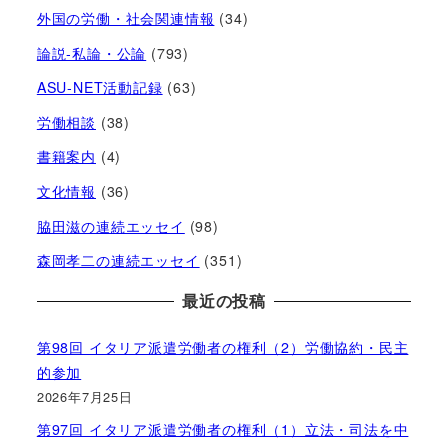
外国の労働・社会関連情報
(34)
論説-私論・公論
(793)
ASU-NET活動記録
(63)
労働相談
(38)
書籍案内
(4)
文化情報
(36)
脇田滋の連続エッセイ
(98)
森岡孝二の連続エッセイ
(351)
最近の投稿
第98回 イタリア派遣労働者の権利（2）労働協約・民主
的参加
2026年7月25日
第97回 イタリア派遣労働者の権利（1）立法・司法を中