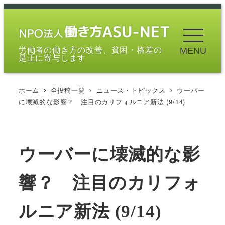
メ
イ
ン
労働者の働き方の改善、貧困・格差の
MENU
コ
是正に寄与します
ン
テ
ホーム
全投稿一覧
ニュース・トピックス
ウーバー
ン
に壊滅的な影響？ 注目のカリフォルニア新法 (9/14)
ツ
へ
移
ウーバーに壊滅的な影
動
響？ 注目のカリフォ
ルニア新法 (9/14)