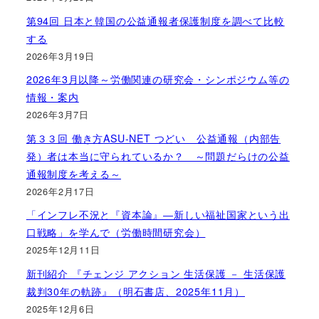
第94回 日本と韓国の公益通報者保護制度を調べて比較
する
2026年3月19日
2026年3月以降～労働関連の研究会・シンポジウム等の
情報・案内
2026年3月7日
第３３回 働き方ASU-NET つどい 公益通報（内部告
発）者は本当に守られているか？ ～問題だらけの公益
通報制度を考える～
2026年2月17日
「インフレ不況と『資本論』―新しい福祉国家という出
口戦略」を学んで（労働時間研究会）
2025年12月11日
新刊紹介 『チェンジ アクション 生活保護 － 生活保護
裁判30年の軌跡』（明石書店、2025年11月）
2025年12月6日