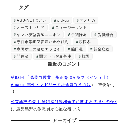
タグ
ASU-NETつどい
pickup
アメリカ
オーストラリア
ニュージーランド
ヤマハ英語講師ユニオン
争議行為
労働組合
守口市学童保育雇い止め裁判
森岡孝二
森岡孝二の連続エッセイ
脇田滋
賃金窃盗
開催済
関大不当解雇事件
韓国
最近のコメント
第82回 「偽装自営業」是正を進めるスペイン（上）
Amazon事件・マドリード社会裁判所判決
に
菅俊治
よ
り
公立学校の先生!給特法は勤務全てに関する法律なのか?
に
鹿児島県の教職員が心配な者
より
アーカイブ