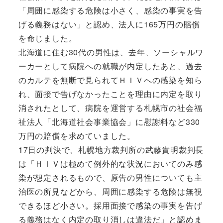
「周囲に感染する危険は小さく、感染の事実を告
げる義務はない」と認め、法人に165万円の賠償
を命じました。
北海道に住む30代の男性は、去年、ソーシャルワ
ーカーとして病院への就職が内定したあと、過去
のカルテを無断で見られてＨＩＶへの感染を知ら
れ、面接で告げなかったことを理由に内定を取り
消されたとして、病院を運営する札幌市の社会福
祉法人「北海道社会事業協会」に慰謝料など330
万円の賠償を求めていました。
17日の判決で、札幌地方裁判所の武藤貴明裁判長
は「ＨＩＶは極めて例外的な状況においてのみ感
染が想定されるもので、原告の男性についても主
治医の所見などから、周囲に感染する危険は無視
できるほど小さい。採用面接で感染の事実を告げ
る義務はなく内定の取り消しは違法だ」と認めま