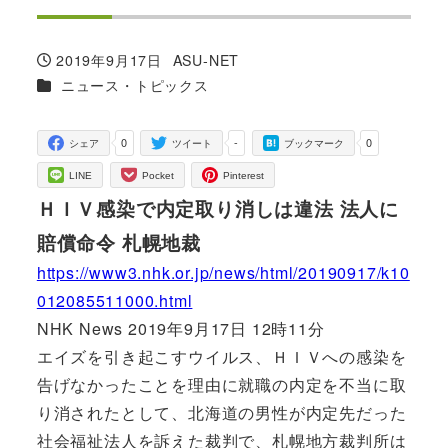
2019年9月17日
ASU-NET
投稿日
著
カテゴリー
ニュース・トピックス
者
0
-
0
シェア
ツイート
ブックマーク
LINE
Pocket
Pinterest
ＨＩＶ感染で内定取り消しは違法 法人に
賠償命令 札幌地裁
https://www3.nhk.or.jp/news/html/20190917/k10
012085511000.html
NHK News 2019年9月17日 12時11分
エイズを引き起こすウイルス、ＨＩＶへの感染を
告げなかったことを理由に就職の内定を不当に取
り消されたとして、北海道の男性が内定先だった
社会福祉法人を訴えた裁判で、札幌地方裁判所は