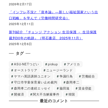
2026年2月17日
「インフレ不況と『資本論』―新しい福祉国家という出
口戦略」を学んで（労働時間研究会）
2025年12月11日
新刊紹介 『チェンジ アクション 生活保護 － 生活保護
裁判30年の軌跡』（明石書店、2025年11月）
2025年12月6日
タグ
ASU-NETつどい
pickup
アメリカ
オーストラリア
ニュージーランド
ヤマハ英語講師ユニオン
争議行為
労働組合
守口市学童保育雇い止め裁判
森岡孝二
森岡孝二の連続エッセイ
脇田滋
賃金窃盗
開催済
関大不当解雇事件
韓国
最近のコメント