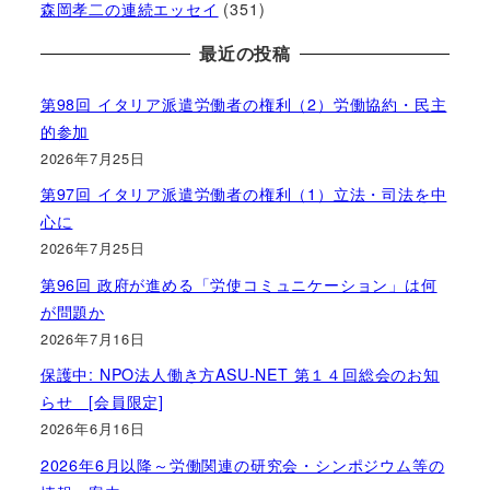
森岡孝二の連続エッセイ
(351)
最近の投稿
第98回 イタリア派遣労働者の権利（2）労働協約・民主
的参加
2026年7月25日
第97回 イタリア派遣労働者の権利（1）立法・司法を中
心に
2026年7月25日
第96回 政府が進める「労使コミュニケーション」は何
が問題か
2026年7月16日
保護中: NPO法人働き方ASU-NET 第１４回総会のお知
らせ [会員限定]
2026年6月16日
2026年6月以降～労働関連の研究会・シンポジウム等の