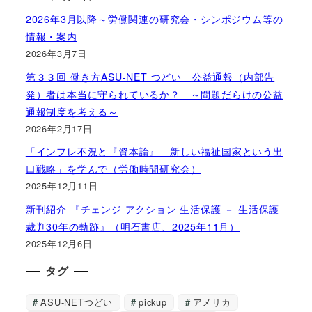
2026年3月以降～労働関連の研究会・シンポジウム等の
情報・案内
2026年3月7日
第３３回 働き方ASU-NET つどい 公益通報（内部告
発）者は本当に守られているか？ ～問題だらけの公益
通報制度を考える～
2026年2月17日
「インフレ不況と『資本論』―新しい福祉国家という出
口戦略」を学んで（労働時間研究会）
2025年12月11日
新刊紹介 『チェンジ アクション 生活保護 － 生活保護
裁判30年の軌跡』（明石書店、2025年11月）
2025年12月6日
タグ
ASU-NETつどい
pickup
アメリカ