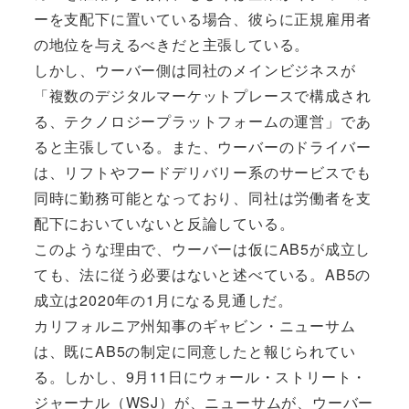
ーを支配下に置いている場合、彼らに正規雇用者
の地位を与えるべきだと主張している。
しかし、ウーバー側は同社のメインビジネスが
「複数のデジタルマーケットプレースで構成され
る、テクノロジープラットフォームの運営」であ
ると主張している。また、ウーバーのドライバー
は、リフトやフードデリバリー系のサービスでも
同時に勤務可能となっており、同社は労働者を支
配下においていないと反論している。
このような理由で、ウーバーは仮にAB5が成立し
ても、法に従う必要はないと述べている。AB5の
成立は2020年の1月になる見通しだ。
カリフォルニア州知事のギャビン・ニューサム
は、既にAB5の制定に同意したと報じられてい
る。しかし、9月11日にウォール・ストリート・
ジャーナル（WSJ）が、ニューサムが、ウーバー