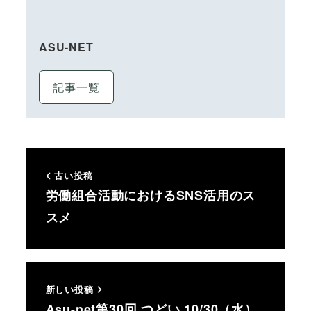
ASU-NET
記事一覧
古い投稿
労働組合活動におけるSNS活用のス
スメ
新しい投稿
Asu-net第30回 つどい 10/30（水）