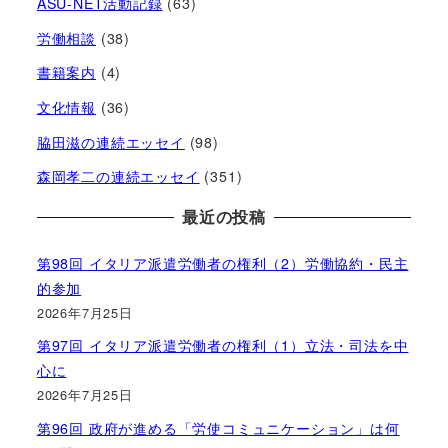
ASU-NET活動記録
(63)
労働相談
(38)
書籍案内
(4)
文化情報
(36)
脇田滋の連続エッセイ
(98)
森岡孝二の連続エッセイ
(351)
最近の投稿
第98回 イタリア派遣労働者の権利（2）労働協約・民主
的参加
2026年7月25日
第97回 イタリア派遣労働者の権利（1）立法・司法を中
心に
2026年7月25日
第96回 政府が進める「労使コミュニケーション」は何