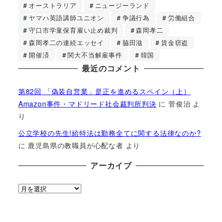
オーストラリア
ニュージーランド
ヤマハ英語講師ユニオン
争議行為
労働組合
守口市学童保育雇い止め裁判
森岡孝二
森岡孝二の連続エッセイ
脇田滋
賃金窃盗
開催済
関大不当解雇事件
韓国
最近のコメント
第82回 「偽装自営業」是正を進めるスペイン（上）
Amazon事件・マドリード社会裁判所判決
に
菅俊治
よ
り
公立学校の先生!給特法は勤務全てに関する法律なのか?
に
鹿児島県の教職員が心配な者
より
アーカイブ
ア
ー
カ