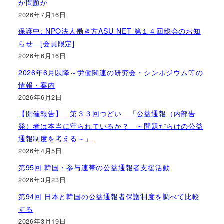
が問題か
2026年7月16日
保護中: NPO法人働き方ASU-NET 第１４回総会のお知
らせ [会員限定]
2026年6月16日
2026年6月以降～労働関連の研究会・シンポジウム等の
情報・案内
2026年6月2日
【開催報告】 第３３回つどい 「公益通報（内部告
発）者は本当に守られているか？ ～問題だらけの公益
通報制度を考える～」
2026年4月5日
第95回 韓国・参与連帯の公益通報者支援活動
2026年3月23日
第94回 日本と韓国の公益通報者保護制度を調べて比較
する
2026年3月19日