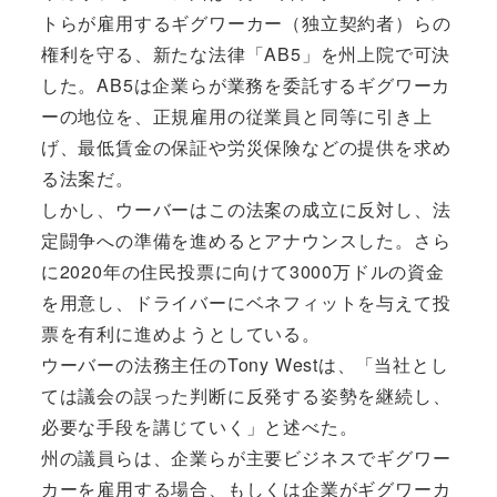
トらが雇用するギグワーカー（独立契約者）らの
権利を守る、新たな法律「AB5」を州上院で可決
した。AB5は企業らが業務を委託するギグワーカ
ーの地位を、正規雇用の従業員と同等に引き上
げ、最低賃金の保証や労災保険などの提供を求め
る法案だ。
しかし、ウーバーはこの法案の成立に反対し、法
定闘争への準備を進めるとアナウンスした。さら
に2020年の住民投票に向けて3000万ドルの資金
を用意し、ドライバーにベネフィットを与えて投
票を有利に進めようとしている。
ウーバーの法務主任のTony Westは、「当社とし
ては議会の誤った判断に反発する姿勢を継続し、
必要な手段を講じていく」と述べた。
州の議員らは、企業らが主要ビジネスでギグワー
カーを雇用する場合、もしくは企業がギグワーカ