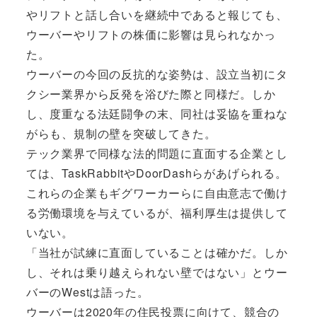
やリフトと話し合いを継続中であると報じても、
ウーバーやリフトの株価に影響は見られなかっ
た。
ウーバーの今回の反抗的な姿勢は、設立当初にタ
クシー業界から反発を浴びた際と同様だ。しか
し、度重なる法廷闘争の末、同社は妥協を重ねな
がらも、規制の壁を突破してきた。
テック業界で同様な法的問題に直面する企業とし
ては、TaskRabbitやDoorDashらがあげられる。
これらの企業もギグワーカーらに自由意志で働け
る労働環境を与えているが、福利厚生は提供して
いない。
「当社が試練に直面していることは確かだ。しか
し、それは乗り越えられない壁ではない」とウー
バーのWestは語った。
ウーバーは2020年の住民投票に向けて、競合の