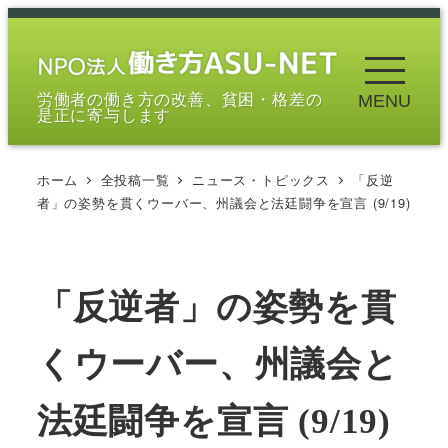
メ
イ
ン
労働者の働き方の改善、貧困・格差の
MENU
コ
是正に寄与します
ン
テ
ホーム
全投稿一覧
ニュース・トピックス
「反逆
ン
者」の姿勢を貫くウーバー、州議会と法廷闘争を宣言 (9/19)
ツ
へ
移
「反逆者」の姿勢を貫
動
くウーバー、州議会と
法廷闘争を宣言 (9/19)