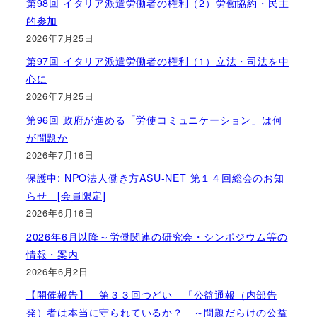
第98回 イタリア派遣労働者の権利（2）労働協約・民主
的参加
2026年7月25日
第97回 イタリア派遣労働者の権利（1）立法・司法を中
心に
2026年7月25日
第96回 政府が進める「労使コミュニケーション」は何
が問題か
2026年7月16日
保護中: NPO法人働き方ASU-NET 第１４回総会のお知
らせ [会員限定]
2026年6月16日
2026年6月以降～労働関連の研究会・シンポジウム等の
情報・案内
2026年6月2日
【開催報告】 第３３回つどい 「公益通報（内部告
発）者は本当に守られているか？ ～問題だらけの公益