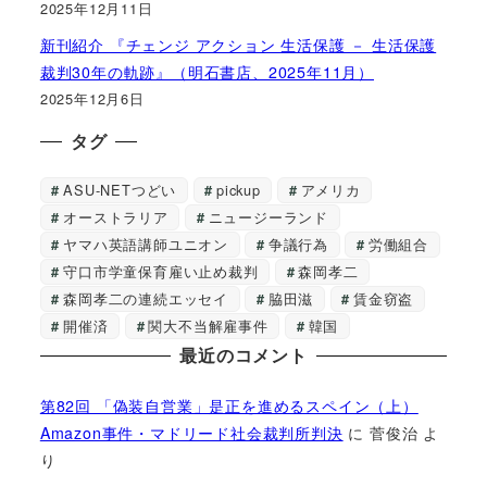
2025年12月11日
新刊紹介 『チェンジ アクション 生活保護 － 生活保護
裁判30年の軌跡』（明石書店、2025年11月）
2025年12月6日
タグ
ASU-NETつどい
pickup
アメリカ
オーストラリア
ニュージーランド
ヤマハ英語講師ユニオン
争議行為
労働組合
守口市学童保育雇い止め裁判
森岡孝二
森岡孝二の連続エッセイ
脇田滋
賃金窃盗
開催済
関大不当解雇事件
韓国
最近のコメント
第82回 「偽装自営業」是正を進めるスペイン（上）
Amazon事件・マドリード社会裁判所判決
に
菅俊治
よ
り