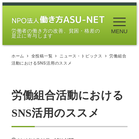
メ
イ
ン
労働者の働き方の改善、貧困・格差の
MENU
コ
是正に寄与します
ン
テ
ホーム
全投稿一覧
ニュース・トピックス
労働組合
ン
活動におけるSNS活用のススメ
ツ
へ
移
労働組合活動における
動
SNS活用のススメ