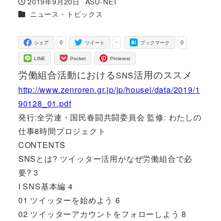
2019年9月20日
ASU-NET
投稿日
著
カテゴリー
ニュース・トピックス
者
0
-
0
シェア
ツイート
ブックマーク
LINE
Pocket
Pinterest
労働組合活動における
活用のススメ
SNS
http://www.zenroren.gr.jp/jp/housei/data/2019/1
90128_01.pdf
発行:全労連・国民春闘共闘委員会 監修: わたしの
仕事8時間プロジェクト
CONTENTS
SNSとは? ツイッター活用がなぜ労働組合で必
要? 3
I SNS基本編 4
01 ツイッターを始めよう 6
02 ツイッターアカウントをフォローしよう 8