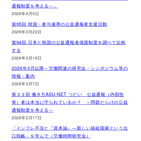
通報制度を考える～」
2026年4月5日
第95回 韓国・参与連帯の公益通報者支援活動
2026年3月23日
第94回 日本と韓国の公益通報者保護制度を調べて比較
する
2026年3月19日
2026年3月以降～労働関連の研究会・シンポジウム等の
情報・案内
2026年3月7日
第３３回 働き方ASU-NET つどい 公益通報（内部告
発）者は本当に守られているか？ ～問題だらけの公益
通報制度を考える～
2026年2月17日
「インフレ不況と『資本論』―新しい福祉国家という出
口戦略」を学んで（労働時間研究会）