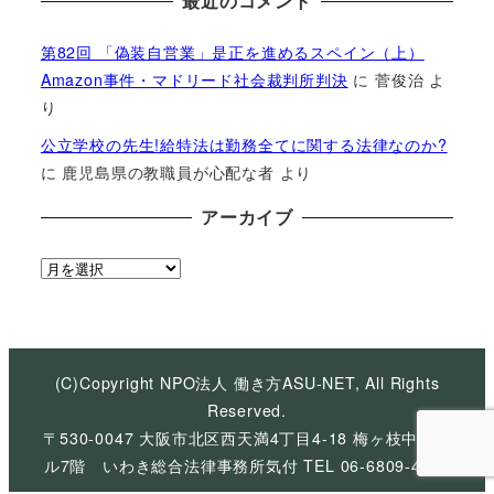
最近のコメント
第82回 「偽装自営業」是正を進めるスペイン（上）
Amazon事件・マドリード社会裁判所判決
に
菅俊治
よ
り
公立学校の先生!給特法は勤務全てに関する法律なのか?
に
鹿児島県の教職員が心配な者
より
アーカイブ
ア
ー
カ
イ
ブ
(C)Copyright NPO法人 働き方ASU-NET, All Rights
Reserved.
〒530-0047 大阪市北区西天満4丁目4-18 梅ヶ枝中央ビ
ル7階 いわき総合法律事務所気付 TEL 06-6809-4926