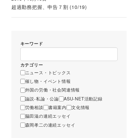
投稿日
超過勤務把握、申告７割 (10/19)
キーワード
カテゴリー
ニュース・トピックス
催し物・イベント情報
外国の労働・社会関連情報
論説-私論・公論
ASU-NET活動記録
労働相談
書籍案内
文化情報
脇田滋の連続エッセイ
森岡孝二の連続エッセイ