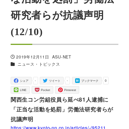
研究者らが抗議声明
(12/10)
2019年12月11日
ASU-NET
投稿日
著
カテゴリー
ニュース・トピックス
者
-
-
0
シェア
ツイート
ブックマーク
LINE
Pocket
Pinterest
関西生コン労組役員ら延べ81人逮捕に
「正当な活動を処罰」労働法研究者らが
抗議声明
https://www.kyoto-np.co.jp/articles/-/95211