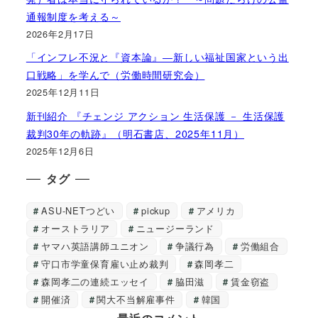
通報制度を考える～
2026年2月17日
「インフレ不況と『資本論』―新しい福祉国家という出
口戦略」を学んで（労働時間研究会）
2025年12月11日
新刊紹介 『チェンジ アクション 生活保護 － 生活保護
裁判30年の軌跡』（明石書店、2025年11月）
2025年12月6日
タグ
ASU-NETつどい
pickup
アメリカ
オーストラリア
ニュージーランド
ヤマハ英語講師ユニオン
争議行為
労働組合
守口市学童保育雇い止め裁判
森岡孝二
森岡孝二の連続エッセイ
脇田滋
賃金窃盗
開催済
関大不当解雇事件
韓国