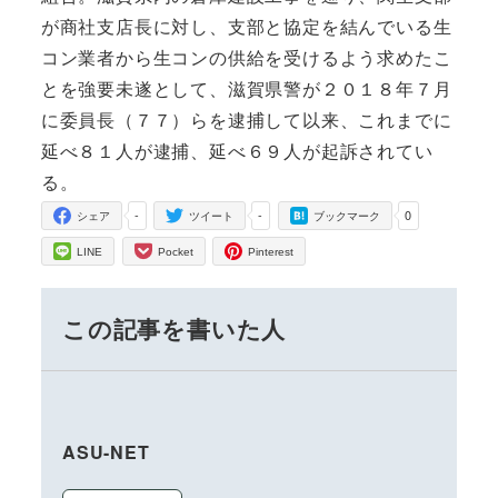
が商社支店長に対し、支部と協定を結んでいる生
コン業者から生コンの供給を受けるよう求めたこ
とを強要未遂として、滋賀県警が２０１８年７月
に委員長（７７）らを逮捕して以来、これまでに
延べ８１人が逮捕、延べ６９人が起訴されてい
る。
-
-
0
シェア
ツイート
ブックマーク
LINE
Pocket
Pinterest
この記事を書いた人
ASU-NET