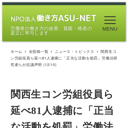
メ
イ
ン
労働者の働き方の改善、貧困・格差の
MENU
コ
是正に寄与します
ン
テ
ホーム
全投稿一覧
ニュース・トピックス
関西生コ
ン
ン労組役員ら延べ81人逮捕に「正当な活動を処罰」労働法研
ツ
究者らが抗議声明 (12/10)
へ
移
動
関西生コン労組役員ら
延べ81人逮捕に「正当
な活動を処罰」労働法