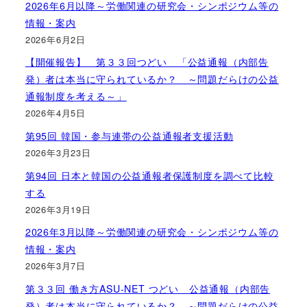
2026年6月以降～労働関連の研究会・シンポジウム等の
情報・案内
2026年6月2日
【開催報告】 第３３回つどい 「公益通報（内部告
発）者は本当に守られているか？ ～問題だらけの公益
通報制度を考える～」
2026年4月5日
第95回 韓国・参与連帯の公益通報者支援活動
2026年3月23日
第94回 日本と韓国の公益通報者保護制度を調べて比較
する
2026年3月19日
2026年3月以降～労働関連の研究会・シンポジウム等の
情報・案内
2026年3月7日
第３３回 働き方ASU-NET つどい 公益通報（内部告
発）者は本当に守られているか？ ～問題だらけの公益