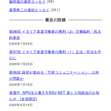
脇田滋の連続エッセイ
(98)
森岡孝二の連続エッセイ
(351)
最近の投稿
第98回 イタリア派遣労働者の権利（2）労働協約・民主
的参加
2026年7月25日
第97回 イタリア派遣労働者の権利（1）立法・司法を中
心に
2026年7月25日
第96回 政府が進める「労使コミュニケーション」は何
が問題か
2026年7月16日
保護中: NPO法人働き方ASU-NET 第１４回総会のお知
らせ [会員限定]
2026年6月16日