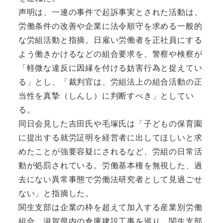
声明は、一連の事件で起訴事実とされた活動は、
労働条件の改善や企業に法令順守を求める一般的
な労組活動と指摘。日雇い労働者を正社員にする
よう働きかけるなどの組合要求を、警察や検察が
「軽微な違反に因縁を付ける妨害行為と捉えてい
る」とし、「裁判官は、労組法上の組合活動の正
当性を真摯（しんし）に判断すべき」としてい
る。
同日会見した吉田氏や毛塚氏は「子どもの保育園
に提出する就労証明を経営者に出してほしいと求
めたことが強要容疑にされるなど、労組の日常活
動が処罰されている。労働基本権を無視した、過
去にない異常事態で労働法研究者として見過ごせ
ない」と指摘した。
関生支部は企業の枠を超えて加入する産業別労働
組合。滋賀県内の倉庫建設工事を巡り、関生支部