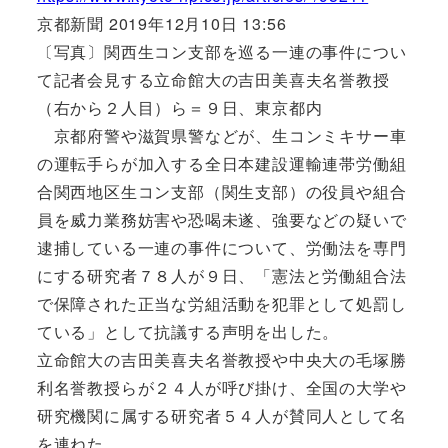
京都新聞 2019年12月10日 13:56
〔写真〕関西生コン支部を巡る一連の事件につい
て記者会見する立命館大の吉田美喜夫名誉教授
（右から２人目）ら＝９日、東京都内
京都府警や滋賀県警などが、生コンミキサー車
の運転手らが加入する全日本建設運輸連帯労働組
合関西地区生コン支部（関生支部）の役員や組合
員を威力業務妨害や恐喝未遂、強要などの疑いで
逮捕している一連の事件について、労働法を専門
にする研究者７８人が９日、「憲法と労働組合法
で保障された正当な労組活動を犯罪として処罰し
ている」として抗議する声明を出した。
立命館大の吉田美喜夫名誉教授や中央大の毛塚勝
利名誉教授らが２４人が呼び掛け、全国の大学や
研究機関に属する研究者５４人が賛同人として名
を連ねた。