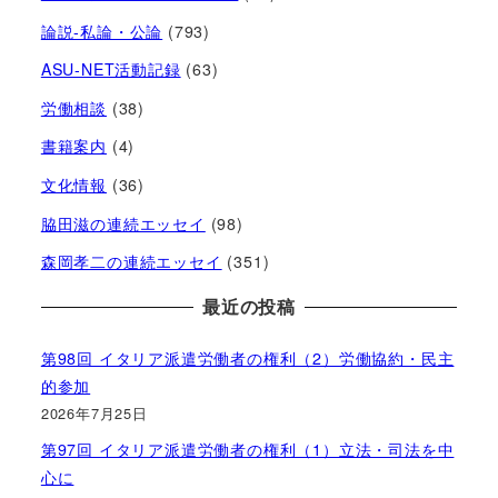
論説-私論・公論
(793)
ASU-NET活動記録
(63)
労働相談
(38)
書籍案内
(4)
文化情報
(36)
脇田滋の連続エッセイ
(98)
森岡孝二の連続エッセイ
(351)
最近の投稿
第98回 イタリア派遣労働者の権利（2）労働協約・民主
的参加
2026年7月25日
第97回 イタリア派遣労働者の権利（1）立法・司法を中
心に