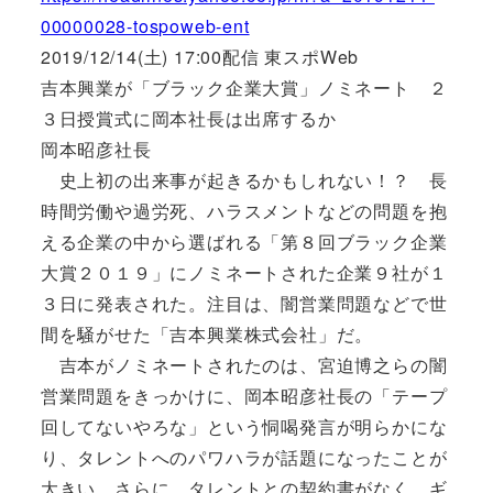
00000028-tospoweb-ent
2019/12/14(土) 17:00配信 東スポWeb
吉本興業が「ブラック企業大賞」ノミネート ２
３日授賞式に岡本社長は出席するか
岡本昭彦社長
史上初の出来事が起きるかもしれない！？ 長
時間労働や過労死、ハラスメントなどの問題を抱
える企業の中から選ばれる「第８回ブラック企業
大賞２０１９」にノミネートされた企業９社が１
３日に発表された。注目は、闇営業問題などで世
間を騒がせた「吉本興業株式会社」だ。
吉本がノミネートされたのは、宮迫博之らの闇
営業問題をきっかけに、岡本昭彦社長の「テープ
回してないやろな」という恫喝発言が明らかにな
り、タレントへのパワハラが話題になったことが
大きい。さらに、タレントとの契約書がなく、ギ