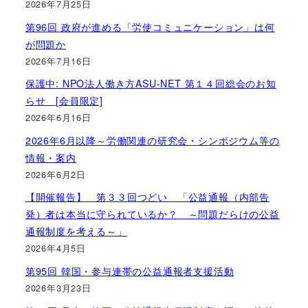
2026年7月25日
第96回 政府が進める「労使コミュニケーション」は何
が問題か
2026年7月16日
保護中: NPO法人働き方ASU-NET 第１４回総会のお知
らせ [会員限定]
2026年6月16日
2026年6月以降～労働関連の研究会・シンポジウム等の
情報・案内
2026年6月2日
【開催報告】 第３３回つどい 「公益通報（内部告
発）者は本当に守られているか？ ～問題だらけの公益
通報制度を考える～」
2026年4月5日
第95回 韓国・参与連帯の公益通報者支援活動
2026年3月23日