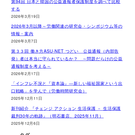
第94回 日本と韓国の公益通報者保護制度を調べて比較
する
2026年3月19日
2026年3月以降～労働関連の研究会・シンポジウム等の
情報・案内
2026年3月7日
第３３回 働き方ASU-NET つどい 公益通報（内部告
発）者は本当に守られているか？ ～問題だらけの公益
通報制度を考える～
2026年2月17日
「インフレ不況と『資本論』―新しい福祉国家という出
口戦略」を学んで（労働時間研究会）
2025年12月11日
新刊紹介 『チェンジ アクション 生活保護 － 生活保護
裁判30年の軌跡』（明石書店、2025年11月）
2025年12月6日
タグ