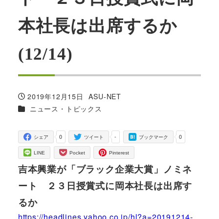
本社長は出席するか
(12/14)
2019年12月15日
ASU-NET
投稿日
著
カテゴリー
ニュース・トピックス
者
0
-
0
シェア
ツイート
ブックマーク
LINE
Pocket
Pinterest
吉本興業が「ブラック企業大賞」ノミネ
ート ２３日授賞式に岡本社長は出席す
るか
https://headlines.yahoo.co.jp/hl?a=20191214-