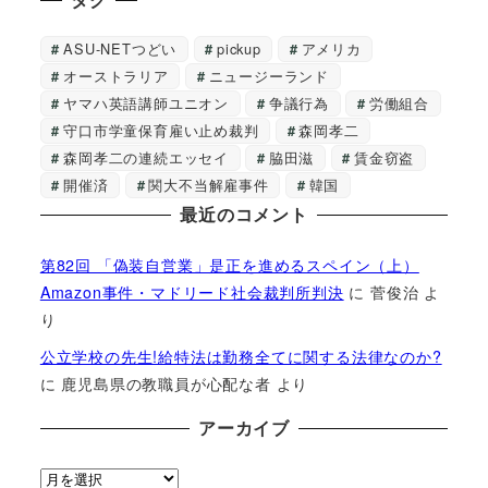
ASU-NETつどい
pickup
アメリカ
オーストラリア
ニュージーランド
ヤマハ英語講師ユニオン
争議行為
労働組合
守口市学童保育雇い止め裁判
森岡孝二
森岡孝二の連続エッセイ
脇田滋
賃金窃盗
開催済
関大不当解雇事件
韓国
最近のコメント
第82回 「偽装自営業」是正を進めるスペイン（上）
Amazon事件・マドリード社会裁判所判決
に
菅俊治
よ
り
公立学校の先生!給特法は勤務全てに関する法律なのか?
に
鹿児島県の教職員が心配な者
より
アーカイブ
ア