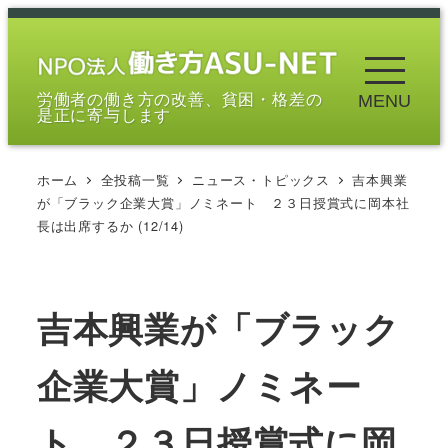
メ
イ
ン
労働者の働き方の改善、貧困・格差の
MENU
コ
是正に寄与します
ン
テ
ホーム
全投稿一覧
ニュース・トピックス
吉本興業
ン
が「ブラック企業大賞」ノミネート ２３日授賞式に岡本社
ツ
長は出席するか (12/14)
へ
移
動
吉本興業が「ブラック
企業大賞」ノミネー
ト ２３日授賞式に岡