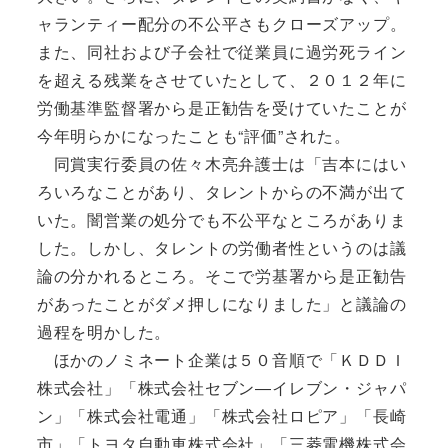
ャランティー配分の不公平さもクローズアップ。
また、同社および子会社で従業員に過労死ライン
を超える残業をさせていたとして、２０１２年に
労働基準監督署から是正勧告を受けていたことが
今年明らかになったことも“評価”された。
同賞実行委員の佐々木亮弁護士は「吉本にはい
ろいろなことがあり、タレントからの不満が出て
いた。闇営業の処分でも不公平なところがありま
した。しかし、タレントの労働者性というのは議
論の分かれるところ。そこで労基署から是正勧告
があったことがダメ押しになりました」と議論の
過程を明かした。
ほかのノミネート企業は５０音順で「ＫＤＤＩ
株式会社」「株式会社セブン―イレブン・ジャパ
ン」「株式会社電通」「株式会社ロピア」「長崎
市」「トヨタ自動車株式会社」「三菱電機株式会