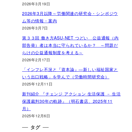
2026年3月19日
2026年3月以降～労働関連の研究会・シンポジウ
ム等の情報・案内
2026年3月7日
第３３回 働き方ASU-NET つどい 公益通報（内
部告発）者は本当に守られているか？ ～問題だ
らけの公益通報制度を考える～
2026年2月17日
「インフレ不況と『資本論』―新しい福祉国家と
いう出口戦略」を学んで（労働時間研究会）
2025年12月11日
新刊紹介 『チェンジ アクション 生活保護 － 生活
保護裁判30年の軌跡』（明石書店、2025年11
月）
2025年12月6日
タグ