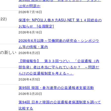
は何が問題か
2026年7月16日
2)
保護中: NPO法人働き方ASU-NET 第１４回総会の
お知らせ [会員限定]
2026年6月16日
2026年6月以降～労働関連の研究会・シンポジウ
ム等の情報・案内
員の新しい
2026年6月2日
【開催報告】 第３３回つどい 「公益通報（内
部告発）者は本当に守られているか？ ～問題だ
らけの公益通報制度を考える～」
2026年4月5日
第95回 韓国・参与連帯の公益通報者支援活動
2026年3月23日
第94回 日本と韓国の公益通報者保護制度を調べて
比較する