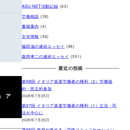
ASU-NET活動記録
(63)
労働相談
(38)
書籍案内
(4)
文化情報
(36)
脇田滋の連続エッセイ
(98)
森岡孝二の連続エッセイ
(351)
最近の投稿
第98回 イタリア派遣労働者の権利（2）労働協
約・民主的参加
」 ア
2026年7月25日
第97回 イタリア派遣労働者の権利（1）立法・司
法を中心に
2026年7月25日
第96回 政府が進める「労使コミュニケーション」