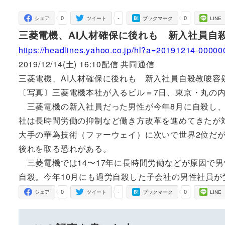
者
0
-
0
シェア
ツイート
ブックマーク
LINE
三菱電機、AI人材確保に後れも 新入社員自
https://headlines.yahoo.co.jp/hl?a=20191214-0000
2019/12/14(土) 16:10配信 共同通信
三菱電機、AI人材確保に後れも 新入社員自殺教唆容
〔写真〕三菱電機本社が入るビル＝7日、東京・丸の
三菱電機の新入社員だった男性が今年8月に自殺し、
社は長時間労働の抑制など働き方改革を進めてきたが対
大手の華為技術（ファーウェイ）に次いで世界2位だが
後れを取る恐れがある。
三菱電機では14〜17年に長時間労働などが原因で男
自殺。今年10月にも過労自殺した子会社の男性社員
0
-
0
シェア
ツイート
ブックマーク
LINE