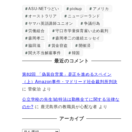
ASU-NETつどい
pickup
アメリカ
オーストラリア
ニュージーランド
ヤマハ英語講師ユニオン
争議行為
労働組合
守口市学童保育雇い止め裁判
森岡孝二
森岡孝二の連続エッセイ
脇田滋
賃金窃盗
開催済
関大不当解雇事件
韓国
最近のコメント
第82回 「偽装自営業」是正を進めるスペイン
（上）Amazon事件・マドリード社会裁判所判決
に
菅俊治
より
公立学校の先生!給特法は勤務全てに関する法律な
のか?
に
鹿児島県の教職員が心配な者
より
アーカイブ
ア