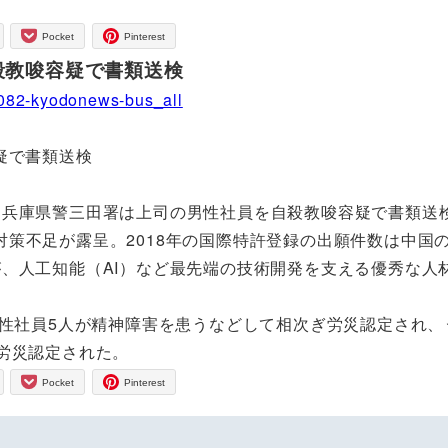
Pocket
Pinterest
殺教唆容疑で書類送検
0082-kyodonews-bus_all
疑で書類送検
内
兵庫県警三田署は上司の男性社員を自殺教唆容疑で書類送
策不足が露呈。2018年の国際特許登録の出願件数は中国
、人工知能（AI）など最先端の技術開発を支える優秀な人
性社員5人が精神障害を患うなどして相次ぎ労災認定され、
が労災認定された。
Pocket
Pinterest