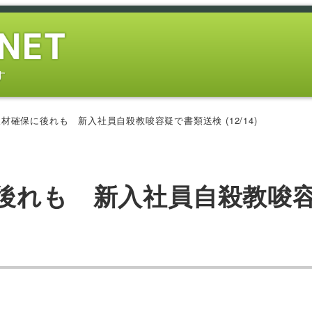
す
材確保に後れも 新入社員自殺教唆容疑で書類送検 (12/14)
に後れも 新入社員自殺教唆