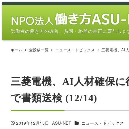
メ
イ
ン
コ
労働者の働き方の改善、貧困・格差の是正に寄与しま
ン
テ
ホーム
全投稿一覧
ニュース・トピックス
三菱電機、AI人
ン
ツ
へ
移
三菱電機、AI人材確保
動
で書類送検 (12/14)
カテゴリー
2019年12月15日
ASU-NET
ニュース・トピックス
投稿日
著