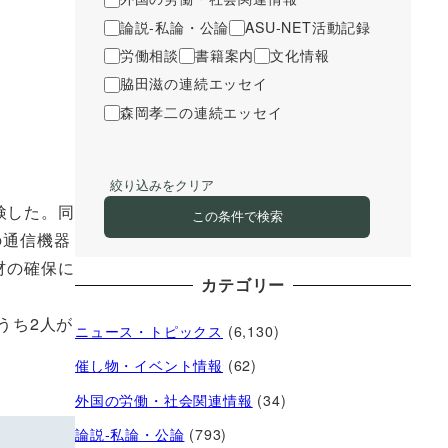
論説-私論・公論
ASU-NET活動記録
労働相談
書籍案内
文化情報
脇田滋の連続エッセイ
森岡孝二の連続エッセイ
絞り込みをクリア
検した。同
この条件で検索
の通信機器
材の確保に
カテゴリー
うち2人が
ニュース・トピックス
(6,130)
催し物・イベント情報
(62)
外国の労働・社会関連情報
(34)
論説-私論・公論
(793)