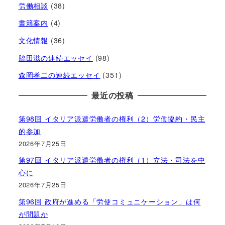
労働相談
(38)
書籍案内
(4)
文化情報
(36)
脇田滋の連続エッセイ
(98)
森岡孝二の連続エッセイ
(351)
最近の投稿
第98回 イタリア派遣労働者の権利（2）労働協約・民主
的参加
2026年7月25日
第97回 イタリア派遣労働者の権利（1）立法・司法を中
心に
2026年7月25日
第96回 政府が進める「労使コミュニケーション」は何
が問題か