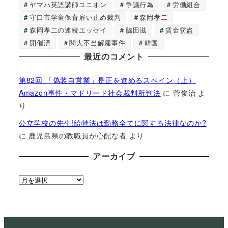
ヤマハ英語講師ユニオン
争議行為
労働組合
守口市学童保育雇い止め裁判
森岡孝二
森岡孝二の連続エッセイ
脇田滋
賃金窃盗
開催済
関大不当解雇事件
韓国
最近のコメント
第82回 「偽装自営業」是正を進めるスペイン（上）
Amazon事件・マドリード社会裁判所判決
に
菅俊治
よ
り
公立学校の先生!給特法は勤務全てに関する法律なのか?
に
鹿児島県の教職員が心配な者
より
アーカイブ
ア
ー
カ
イ