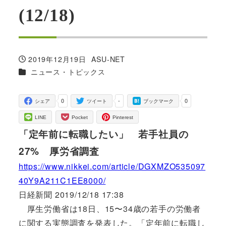
(12/18)
2019年12月19日
ASU-NET
投稿日
著
カテゴリー
ニュース・トピックス
者
0
-
0
シェア
ツイート
ブックマーク
LINE
Pocket
Pinterest
「定年前に転職したい」 若手社員の
27% 厚労省調査
https://www.nikkei.com/article/DGXMZO535097
40Y9A211C1EE8000/
日経新聞 2019/12/18 17:38
厚生労働省は18日、15〜34歳の若手の労働者
に関する実態調査を発表した。「定年前に転職し