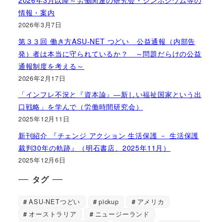
2026年3月以降～労働関連の研究会・シンポジウム等の
情報・案内
2026年3月7日
第３３回 働き方ASU-NET つどい 公益通報（内部告
発）者は本当に守られているか？ ～問題だらけの公益
通報制度を考える～
2026年2月17日
「インフレ不況と『資本論』―新しい福祉国家という出
口戦略」を学んで（労働時間研究会）
2025年12月11日
新刊紹介 『チェンジ アクション 生活保護 － 生活保護
裁判30年の軌跡』（明石書店、2025年11月）
2025年12月6日
タグ
ASU-NETつどい
pickup
アメリカ
オーストラリア
ニュージーランド