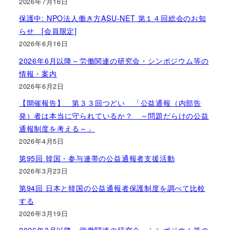
2026年7月16日
保護中: NPO法人働き方ASU-NET 第１４回総会のお知
らせ [会員限定]
2026年6月16日
2026年6月以降～労働関連の研究会・シンポジウム等の
情報・案内
2026年6月2日
【開催報告】 第３３回つどい 「公益通報（内部告
発）者は本当に守られているか？ ～問題だらけの公益
通報制度を考える～」
2026年4月5日
第95回 韓国・参与連帯の公益通報者支援活動
2026年3月23日
第94回 日本と韓国の公益通報者保護制度を調べて比較
する
2026年3月19日