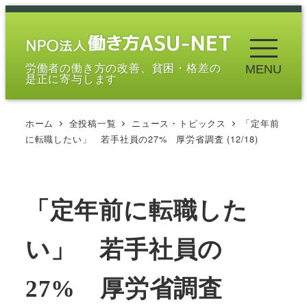
メ
イ
ン
労働者の働き方の改善、貧困・格差の
MENU
コ
是正に寄与します
ン
テ
ホーム
全投稿一覧
ニュース・トピックス
「定年前
ン
に転職したい」 若手社員の27% 厚労省調査 (12/18)
ツ
へ
移
「定年前に転職した
動
い」 若手社員の
27% 厚労省調査