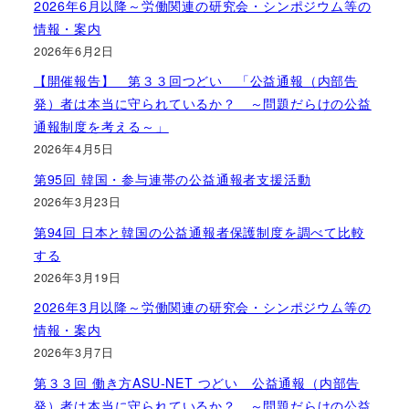
2026年6月以降～労働関連の研究会・シンポジウム等の
情報・案内
2026年6月2日
【開催報告】 第３３回つどい 「公益通報（内部告
発）者は本当に守られているか？ ～問題だらけの公益
通報制度を考える～」
2026年4月5日
第95回 韓国・参与連帯の公益通報者支援活動
2026年3月23日
第94回 日本と韓国の公益通報者保護制度を調べて比較
する
2026年3月19日
2026年3月以降～労働関連の研究会・シンポジウム等の
情報・案内
2026年3月7日
第３３回 働き方ASU-NET つどい 公益通報（内部告
発）者は本当に守られているか？ ～問題だらけの公益