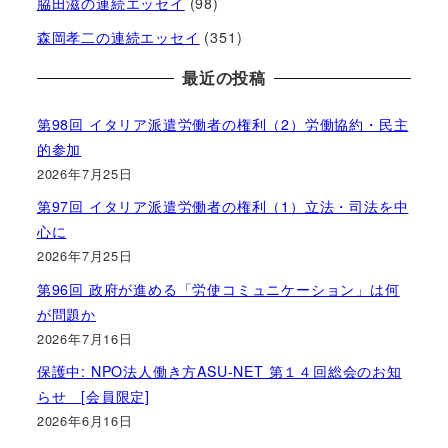
脇田滋の連続エッセイ
(98)
森岡孝二の連続エッセイ
(351)
最近の投稿
第98回 イタリア派遣労働者の権利（2）労働協約・民主
的参加
2026年7月25日
第97回 イタリア派遣労働者の権利（1）立法・司法を中
心に
2026年7月25日
第96回 政府が進める「労使コミュニケーション」は何
が問題か
2026年7月16日
保護中: NPO法人働き方ASU-NET 第１４回総会のお知
らせ [会員限定]
2026年6月16日