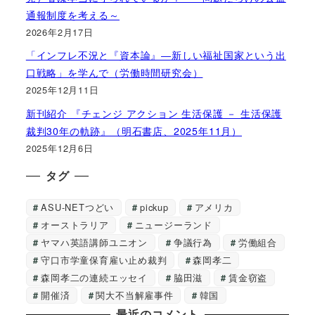
通報制度を考える～
2026年2月17日
「インフレ不況と『資本論』―新しい福祉国家という出
口戦略」を学んで（労働時間研究会）
2025年12月11日
新刊紹介 『チェンジ アクション 生活保護 － 生活保護
裁判30年の軌跡』（明石書店、2025年11月）
2025年12月6日
タグ
ASU-NETつどい
pickup
アメリカ
オーストラリア
ニュージーランド
ヤマハ英語講師ユニオン
争議行為
労働組合
守口市学童保育雇い止め裁判
森岡孝二
森岡孝二の連続エッセイ
脇田滋
賃金窃盗
開催済
関大不当解雇事件
韓国
最近のコメント