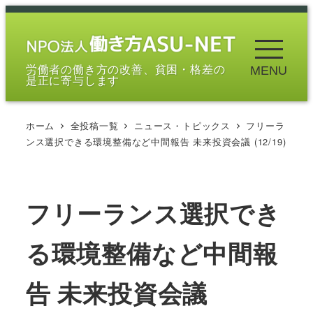
メ
イ
ン
労働者の働き方の改善、貧困・格差の
MENU
コ
是正に寄与します
ン
テ
ホーム
全投稿一覧
ニュース・トピックス
フリーラ
ン
ンス選択できる環境整備など中間報告 未来投資会議 (12/19)
ツ
へ
移
フリーランス選択でき
動
る環境整備など中間報
告 未来投資会議