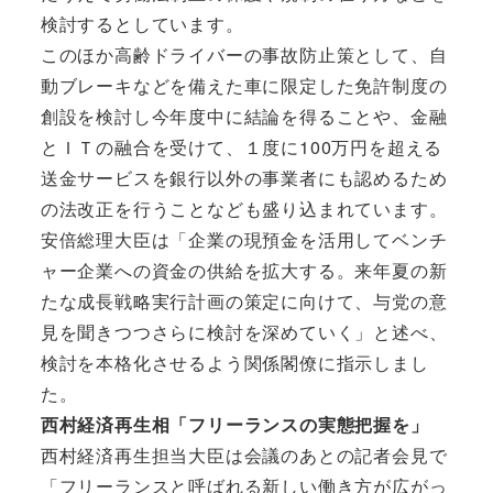
検討するとしています。
このほか高齢ドライバーの事故防止策として、自
動ブレーキなどを備えた車に限定した免許制度の
創設を検討し今年度中に結論を得ることや、金融
とＩＴの融合を受けて、１度に100万円を超える
送金サービスを銀行以外の事業者にも認めるため
の法改正を行うことなども盛り込まれています。
安倍総理大臣は「企業の現預金を活用してベンチ
ャー企業への資金の供給を拡大する。来年夏の新
たな成長戦略実行計画の策定に向けて、与党の意
見を聞きつつさらに検討を深めていく」と述べ、
検討を本格化させるよう関係閣僚に指示しまし
た。
西村経済再生相「フリーランスの実態把握を」
西村経済再生担当大臣は会議のあとの記者会見で
「フリーランスと呼ばれる新しい働き方が広がっ