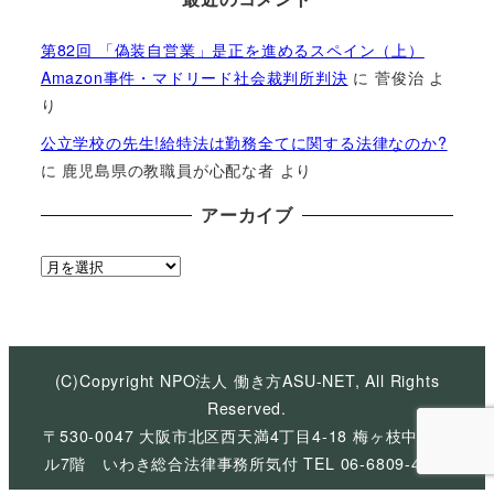
第82回 「偽装自営業」是正を進めるスペイン（上）
Amazon事件・マドリード社会裁判所判決
に
菅俊治
よ
り
公立学校の先生!給特法は勤務全てに関する法律なのか?
に
鹿児島県の教職員が心配な者
より
アーカイブ
ア
ー
カ
イ
ブ
(C)Copyright NPO法人 働き方ASU-NET, All Rights
Reserved.
〒530-0047 大阪市北区西天満4丁目4-18 梅ヶ枝中央ビ
ル7階 いわき総合法律事務所気付 TEL 06-6809-4926