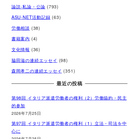
論説-私論・公論
(793)
ASU-NET活動記録
(63)
労働相談
(38)
書籍案内
(4)
文化情報
(36)
脇田滋の連続エッセイ
(98)
森岡孝二の連続エッセイ
(351)
最近の投稿
第98回 イタリア派遣労働者の権利（2）労働協約・民主
的参加
2026年7月25日
第97回 イタリア派遣労働者の権利（1）立法・司法を中
心に
2026年7月25日