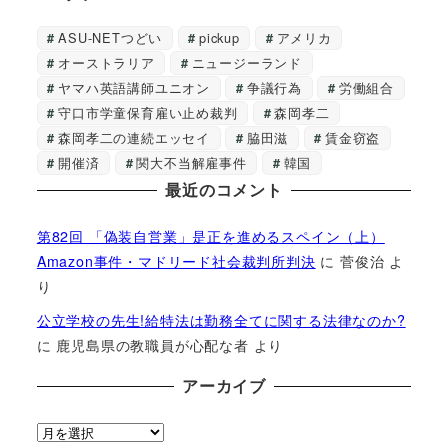
ASU-NETつどい
pickup
アメリカ
オーストラリア
ニュージーランド
ヤマハ英語講師ユニオン
争議行為
労働組合
守口市学童保育雇い止め裁判
森岡孝二
森岡孝二の連続エッセイ
脇田滋
賃金窃盗
開催済
関大不当解雇事件
韓国
最近のコメント
第82回 「偽装自営業」是正を進めるスペイン（上）
Amazon事件・マドリード社会裁判所判決
に
菅俊治
よ
り
公立学校の先生!給特法は勤務全てに関する法律なのか?
に
鹿児島県の教職員が心配な者
より
アーカイブ
ア