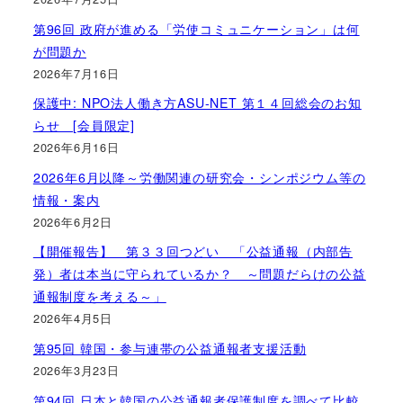
第96回 政府が進める「労使コミュニケーション」は何
が問題か
2026年7月16日
保護中: NPO法人働き方ASU-NET 第１４回総会のお知
らせ [会員限定]
2026年6月16日
2026年6月以降～労働関連の研究会・シンポジウム等の
情報・案内
2026年6月2日
【開催報告】 第３３回つどい 「公益通報（内部告
発）者は本当に守られているか？ ～問題だらけの公益
通報制度を考える～」
2026年4月5日
第95回 韓国・参与連帯の公益通報者支援活動
2026年3月23日
第94回 日本と韓国の公益通報者保護制度を調べて比較