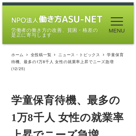
メ
イ
ン
労働者の働き方の改善、貧困・格差の
MENU
コ
是正に寄与します
ン
テ
ホーム
全投稿一覧
ニュース・トピックス
学童保育
ン
待機、最多の1万8千人 女性の就業率上昇でニーズ急増
ツ
(12/25)
へ
移
動
学童保育待機、最多の
1万8千人 女性の就業率
上昇でニーズ急増