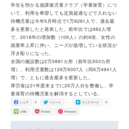
学生を預かる放課後児童クラブ（学童保育）につ
いて、利用を希望しても定員超過などで入れない
待機児童は今年5月時点で1万8261人で、過去最
多を更新したと発表した。前年比では982人増
で、2018年の増加数（109人）の約9倍。女性の
就業率上昇に伴い、ニーズが急増している状況が
浮き彫りになった。
全国の施設数は2万5881カ所（前年比553カ所
増）、利用児童数は129万9307人（同6万4941人
増）で、ともに過去最多を更新した。
厚労省は21年度末までに25万人分を整備し、学
童保育の待機児童を解消するとしている。
0
-
0
シェア
ツイート
ブックマーク
LINE
Pocket
Pinterest