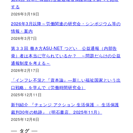
する
2026年3月19日
2026年3月以降～労働関連の研究会・シンポジウム等の
情報・案内
2026年3月7日
第３３回 働き方ASU-NET つどい 公益通報（内部告
発）者は本当に守られているか？ ～問題だらけの公益
通報制度を考える～
2026年2月17日
「インフレ不況と『資本論』―新しい福祉国家という出
口戦略」を学んで（労働時間研究会）
2025年12月11日
新刊紹介 『チェンジ アクション 生活保護 － 生活保護
裁判30年の軌跡』（明石書店、2025年11月）
2025年12月6日
タグ