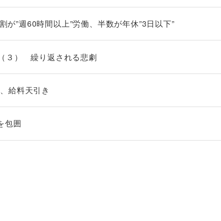
4割が”週60時間以上”労働、半数が年休”3日以下”
（３） 繰り返される悲劇
り、給料天引き
を包囲