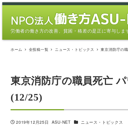
メ
イ
ン
コ
労働者の働き方の改善、貧困・格差の是正に寄与しま
ン
テ
ホーム
全投稿一覧
ニュース・トピックス
東京消防庁の職員
ン
ツ
へ
移
東京消防庁の職員死亡 
動
(12/25)
カテゴリー
2019年12月25日
ASU-NET
ニュース・トピックス
投稿日
著