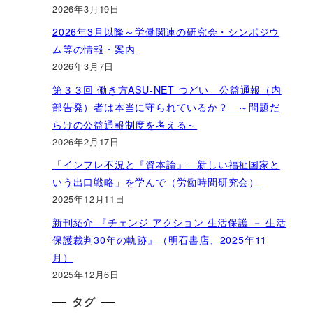
2026年3月19日
2026年3月以降～労働関連の研究会・シンポジウ
ム等の情報・案内
2026年3月7日
第３３回 働き方ASU-NET つどい 公益通報（内
部告発）者は本当に守られているか？ ～問題だ
らけの公益通報制度を考える～
2026年2月17日
「インフレ不況と『資本論』―新しい福祉国家と
いう出口戦略」を学んで（労働時間研究会）
2025年12月11日
新刊紹介 『チェンジ アクション 生活保護 － 生活
保護裁判30年の軌跡』（明石書店、2025年11
月）
2025年12月6日
タグ