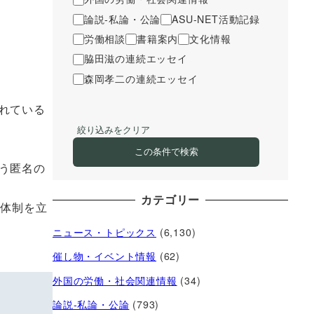
論説-私論・公論
ASU-NET活動記録
労働相談
書籍案内
文化情報
脇田滋の連続エッセイ
森岡孝二の連続エッセイ
れている
絞り込みをクリア
。
この条件で検索
う匿名の
カテゴリー
の体制を立
ニュース・トピックス
(6,130)
催し物・イベント情報
(62)
外国の労働・社会関連情報
(34)
論説-私論・公論
(793)