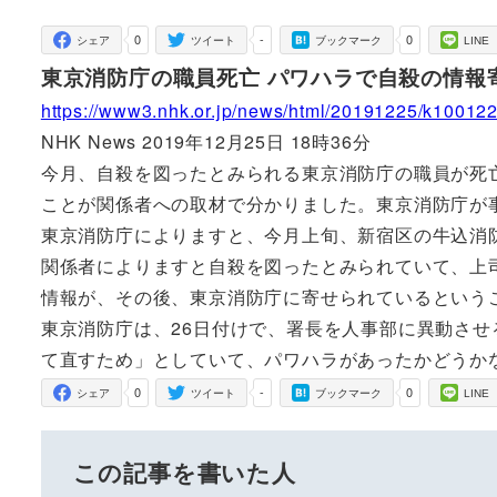
者
0
-
0
シェア
ツイート
ブックマーク
LINE
東京消防庁の職員死亡 パワハラで自殺の情報
https://www3.nhk.or.jp/news/html/20191225/k10012
NHK News 2019年12月25日 18時36分
今月、自殺を図ったとみられる東京消防庁の職員が死
ことが関係者への取材で分かりました。東京消防庁が
東京消防庁によりますと、今月上旬、新宿区の牛込消
関係者によりますと自殺を図ったとみられていて、上
情報が、その後、東京消防庁に寄せられているという
東京消防庁は、26日付けで、署長を人事部に異動さ
て直すため」としていて、パワハラがあったかどうか
0
-
0
シェア
ツイート
ブックマーク
LINE
この記事を書いた人