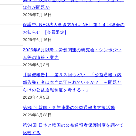
は何が問題か
2026年7月16日
保護中: NPO法人働き方ASU-NET 第１４回総会の
お知らせ [会員限定]
2026年6月16日
2026年6月以降～労働関連の研究会・シンポジウ
ム等の情報・案内
2026年6月2日
【開催報告】 第３３回つどい 「公益通報（内
部告発）者は本当に守られているか？ ～問題だ
らけの公益通報制度を考える～」
2026年4月5日
第95回 韓国・参与連帯の公益通報者支援活動
2026年3月23日
第94回 日本と韓国の公益通報者保護制度を調べて
比較する