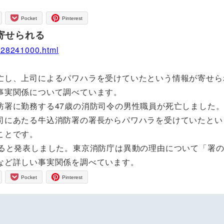
Pocket
Pinterest
寄せられる
228241000.html
亡し、上司によるパワハラを受けていたという情報が寄せら
事実関係について調べています。
防署に勤務する47歳の消防司令の男性職員が死亡しました
司にあたる牛込消防署の署長からパワハラを受けていたとい
ことです。
せると発表しました。東京消防庁は異動の理由について「署
など詳しい事実関係を調べています。
Pocket
Pinterest