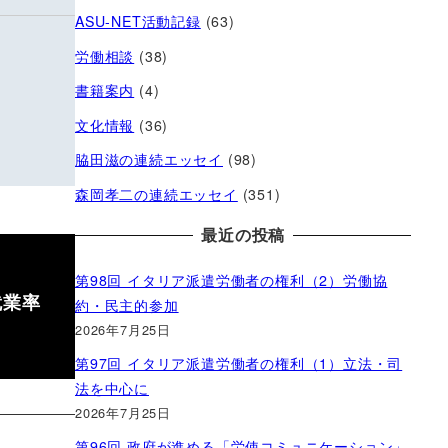
ASU-NET活動記録
(63)
労働相談
(38)
書籍案内
(4)
文化情報
(36)
脇田滋の連続エッセイ
(98)
森岡孝二の連続エッセイ
(351)
最近の投稿
第98回 イタリア派遣労働者の権利（2）労働協
就業率
約・民主的参加
2026年7月25日
第97回 イタリア派遣労働者の権利（1）立法・司
法を中心に
2026年7月25日
第96回 政府が進める「労使コミュニケーション」