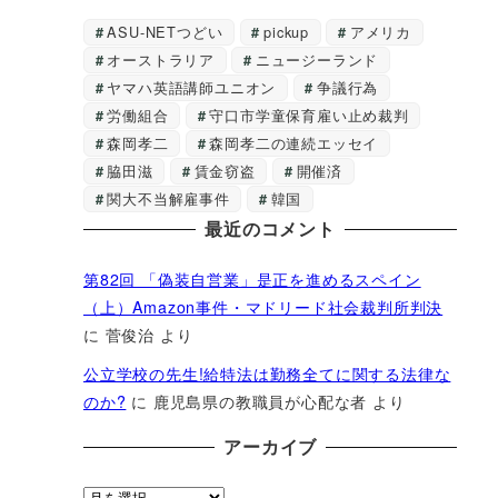
ASU-NETつどい
pickup
アメリカ
オーストラリア
ニュージーランド
ヤマハ英語講師ユニオン
争議行為
労働組合
守口市学童保育雇い止め裁判
森岡孝二
森岡孝二の連続エッセイ
脇田滋
賃金窃盗
開催済
関大不当解雇事件
韓国
最近のコメント
第82回 「偽装自営業」是正を進めるスペイン
（上）Amazon事件・マドリード社会裁判所判決
に
菅俊治
より
公立学校の先生!給特法は勤務全てに関する法律な
のか?
に
鹿児島県の教職員が心配な者
より
アーカイブ
ア