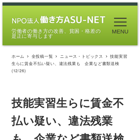
メ
イ
ン
労働者の働き方の改善、貧困・格差の
MENU
コ
是正に寄与します
ン
テ
ホーム
全投稿一覧
ニュース・トピックス
技能実習
ン
生らに賃金不払い疑い、違法残業も 企業など書類送検
ツ
(12/26)
へ
移
動
技能実習生らに賃金不
払い疑い、違法残業
も 企業など書類送検