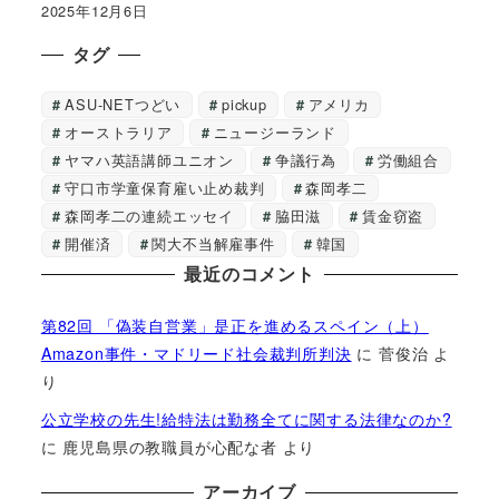
2025年12月6日
タグ
ASU-NETつどい
pickup
アメリカ
オーストラリア
ニュージーランド
ヤマハ英語講師ユニオン
争議行為
労働組合
守口市学童保育雇い止め裁判
森岡孝二
森岡孝二の連続エッセイ
脇田滋
賃金窃盗
開催済
関大不当解雇事件
韓国
最近のコメント
第82回 「偽装自営業」是正を進めるスペイン（上）
Amazon事件・マドリード社会裁判所判決
に
菅俊治
よ
り
公立学校の先生!給特法は勤務全てに関する法律なのか?
に
鹿児島県の教職員が心配な者
より
アーカイブ