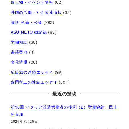
催し物・イベント情報
(62)
外国の労働・社会関連情報
(34)
論説-私論・公論
(793)
ASU-NET活動記録
(63)
労働相談
(38)
書籍案内
(4)
文化情報
(36)
脇田滋の連続エッセイ
(98)
森岡孝二の連続エッセイ
(351)
最近の投稿
第98回 イタリア派遣労働者の権利（2）労働協約・民主
的参加
2026年7月25日