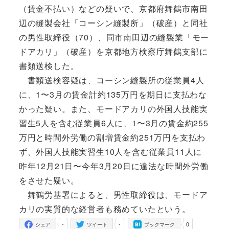
（賃金不払い）などの疑いで、京都府舞鶴市南田
辺の縫製会社「コーシン縫製所」（破産）と同社
の男性取締役（70）、同市南田辺の縫製業「モー
ドアカリ」（破産）を京都地方検察庁舞鶴支部に
書類送検した。
書類送検容疑は、コーシン縫製所の従業員4人
に、1〜3月の賃金計約135万円を期日に支払わな
かった疑い。また、モードアカリの外国人技能実
習生5人を含む従業員6人に、1〜3月の賃金約255
万円と時間外労働の割増賃金約251万円を支払わ
ず、外国人技能実習生10人を含む従業員11人に
昨年12月21日〜今年3月20日に違法な時間外労働
をさせた疑い。
舞鶴労基署によると、男性取締役は、モードア
カリの実質的な経営者も務めていたという。
-
-
0
シェア
ツイート
ブックマーク