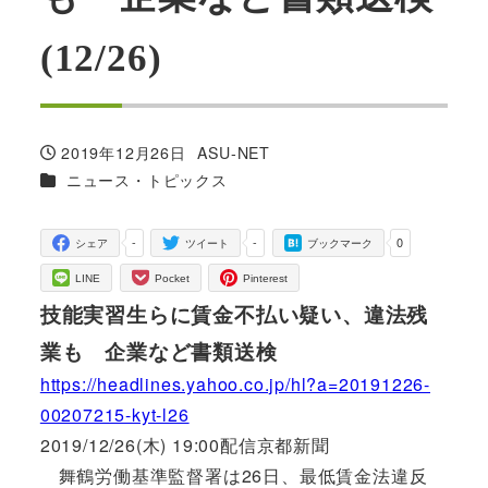
(12/26)
2019年12月26日
ASU-NET
投稿日
著
カテゴリー
ニュース・トピックス
者
-
-
0
シェア
ツイート
ブックマーク
LINE
Pocket
Pinterest
技能実習生らに賃金不払い疑い、違法残
業も 企業など書類送検
https://headlines.yahoo.co.jp/hl?a=20191226-
00207215-kyt-l26
2019/12/26(木) 19:00配信京都新聞
舞鶴労働基準監督署は26日、最低賃金法違反