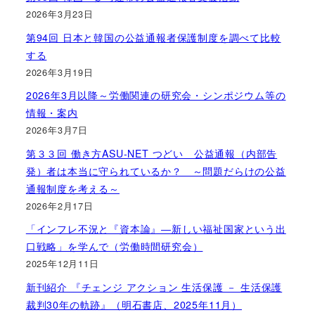
2026年3月23日
第94回 日本と韓国の公益通報者保護制度を調べて比較
する
2026年3月19日
2026年3月以降～労働関連の研究会・シンポジウム等の
情報・案内
2026年3月7日
第３３回 働き方ASU-NET つどい 公益通報（内部告
発）者は本当に守られているか？ ～問題だらけの公益
通報制度を考える～
2026年2月17日
「インフレ不況と『資本論』―新しい福祉国家という出
口戦略」を学んで（労働時間研究会）
2025年12月11日
新刊紹介 『チェンジ アクション 生活保護 － 生活保護
裁判30年の軌跡』（明石書店、2025年11月）