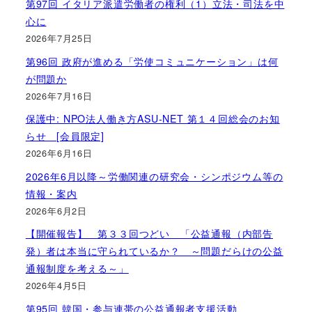
第97回 イタリア派遣労働者の権利（1）立法・司法を中
心に
2026年7月25日
第96回 政府が進める「労使コミュニケーション」は何
が問題か
2026年7月16日
保護中: NPO法人働き方ASU-NET 第１４回総会のお知
らせ [会員限定]
2026年6月16日
2026年6月以降～労働関連の研究会・シンポジウム等の
情報・案内
2026年6月2日
【開催報告】 第３３回つどい 「公益通報（内部告
発）者は本当に守られているか？ ～問題だらけの公益
通報制度を考える～」
2026年4月5日
第95回 韓国・参与連帯の公益通報者支援活動