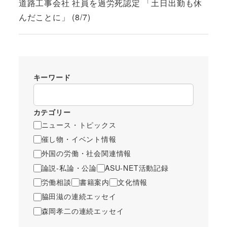
道路工事会社 社員を過労死認定 「土日出勤も休
んだことに」 (8/7)
キーワード
カテゴリー
ニュース・トピックス
催し物・イベント情報
外国の労働・社会関連情報
論説-私論・公論
ASU-NET活動記録
労働相談
書籍案内
文化情報
脇田滋の連続エッセイ
森岡孝二の連続エッセイ