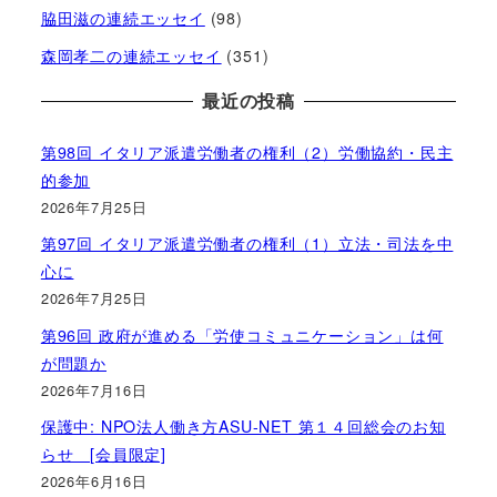
脇田滋の連続エッセイ
(98)
森岡孝二の連続エッセイ
(351)
最近の投稿
第98回 イタリア派遣労働者の権利（2）労働協約・民主
的参加
2026年7月25日
第97回 イタリア派遣労働者の権利（1）立法・司法を中
心に
2026年7月25日
第96回 政府が進める「労使コミュニケーション」は何
が問題か
2026年7月16日
保護中: NPO法人働き方ASU-NET 第１４回総会のお知
らせ [会員限定]
2026年6月16日