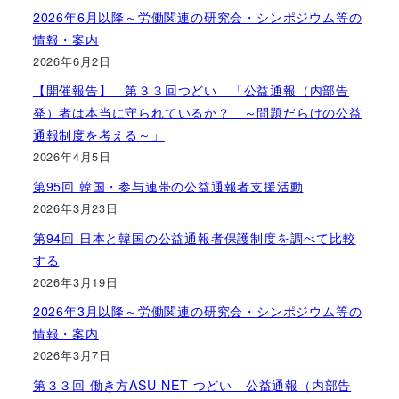
2026年6月以降～労働関連の研究会・シンポジウム等の
情報・案内
2026年6月2日
【開催報告】 第３３回つどい 「公益通報（内部告
発）者は本当に守られているか？ ～問題だらけの公益
通報制度を考える～」
2026年4月5日
第95回 韓国・参与連帯の公益通報者支援活動
2026年3月23日
第94回 日本と韓国の公益通報者保護制度を調べて比較
する
2026年3月19日
2026年3月以降～労働関連の研究会・シンポジウム等の
情報・案内
2026年3月7日
第３３回 働き方ASU-NET つどい 公益通報（内部告