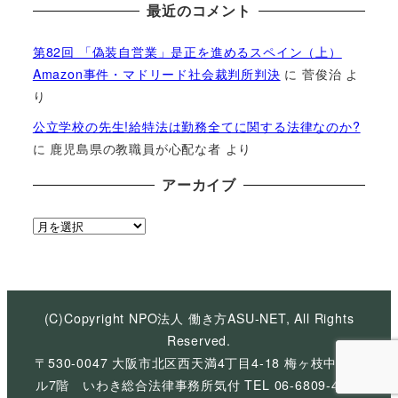
最近のコメント
第82回 「偽装自営業」是正を進めるスペイン（上）
Amazon事件・マドリード社会裁判所判決
に
菅俊治
よ
り
公立学校の先生!給特法は勤務全てに関する法律なのか?
に
鹿児島県の教職員が心配な者
より
アーカイブ
ア
ー
カ
イ
ブ
(C)Copyright NPO法人 働き方ASU-NET, All Rights
Reserved.
〒530-0047 大阪市北区西天満4丁目4-18 梅ヶ枝中央ビ
ル7階 いわき総合法律事務所気付 TEL 06-6809-4926