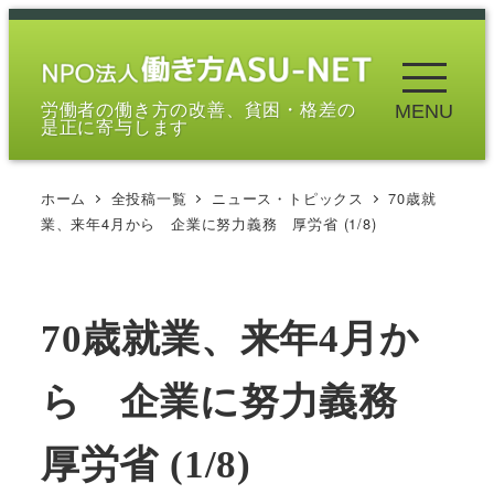
メ
イ
ン
労働者の働き方の改善、貧困・格差の
MENU
コ
是正に寄与します
ン
テ
ホーム
全投稿一覧
ニュース・トピックス
70歳就
ン
業、来年4月から 企業に努力義務 厚労省 (1/8)
ツ
へ
移
70歳就業、来年4月か
動
ら 企業に努力義務
厚労省 (1/8)