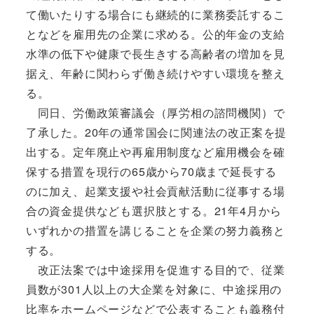
て働いたりする場合にも継続的に業務委託するこ
となどを雇用先の企業に求める。公的年金の支給
水準の低下や健康で長生きする高齢者の増加を見
据え、年齢に関わらず働き続けやすい環境を整え
る。
同日、労働政策審議会（厚労相の諮問機関）で
了承した。20年の通常国会に関連法の改正案を提
出する。定年廃止や再雇用制度など雇用機会を確
保する措置を現行の65歳から70歳まで延長する
のに加え、起業支援や社会貢献活動に従事する場
合の資金提供なども選択肢とする。21年4月から
いずれかの措置を講じることを企業の努力義務と
する。
改正法案では中途採用を促進する目的で、従業
員数が301人以上の大企業を対象に、中途採用の
比率をホームページなどで公表することも義務付