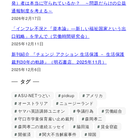
発）者は本当に守られているか？ ～問題だらけの公益
通報制度を考える～
2026年2月17日
「インフレ不況と『資本論』―新しい福祉国家という出
口戦略」を学んで（労働時間研究会）
2025年12月11日
新刊紹介 『チェンジ アクション 生活保護 － 生活保護
裁判30年の軌跡』（明石書店、2025年11月）
2025年12月6日
タグ
ASU-NETつどい
pickup
アメリカ
オーストラリア
ニュージーランド
ヤマハ英語講師ユニオン
争議行為
労働組合
守口市学童保育雇い止め裁判
森岡孝二
森岡孝二の連続エッセイ
脇田滋
賃金窃盗
開催済
関大不当解雇事件
韓国