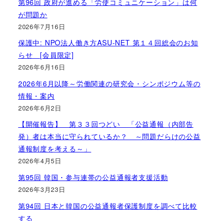
第96回 政府が進める「労使コミュニケーション」は何
が問題か
2026年7月16日
保護中: NPO法人働き方ASU-NET 第１４回総会のお知
らせ [会員限定]
2026年6月16日
2026年6月以降～労働関連の研究会・シンポジウム等の
情報・案内
2026年6月2日
【開催報告】 第３３回つどい 「公益通報（内部告
発）者は本当に守られているか？ ～問題だらけの公益
通報制度を考える～」
2026年4月5日
第95回 韓国・参与連帯の公益通報者支援活動
2026年3月23日
第94回 日本と韓国の公益通報者保護制度を調べて比較
する