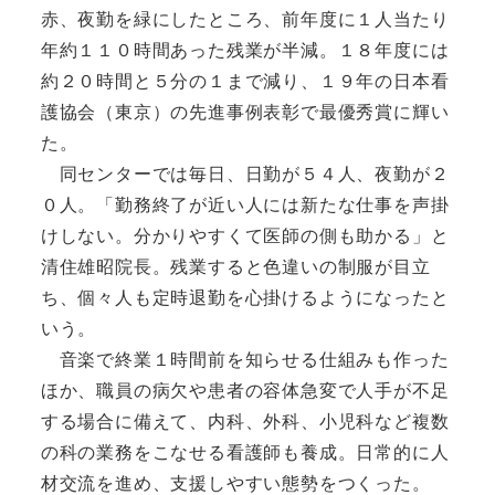
赤、夜勤を緑にしたところ、前年度に１人当たり
年約１１０時間あった残業が半減。１８年度には
約２０時間と５分の１まで減り、１９年の日本看
護協会（東京）の先進事例表彰で最優秀賞に輝い
た。
同センターでは毎日、日勤が５４人、夜勤が２
０人。「勤務終了が近い人には新たな仕事を声掛
けしない。分かりやすくて医師の側も助かる」と
清住雄昭院長。残業すると色違いの制服が目立
ち、個々人も定時退勤を心掛けるようになったと
いう。
音楽で終業１時間前を知らせる仕組みも作った
ほか、職員の病欠や患者の容体急変で人手が不足
する場合に備えて、内科、外科、小児科など複数
の科の業務をこなせる看護師も養成。日常的に人
材交流を進め、支援しやすい態勢をつくった。