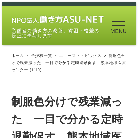
メ
イ
ン
労働者の働き方の改善、貧困・格差の
MENU
コ
是正に寄与します
ン
テ
ホーム
全投稿一覧
ニュース・トピックス
制服色分
ン
けで残業減った 一目で分かる定時退勤促す 熊本地域医療
ツ
センター (1/10)
へ
移
動
制服色分けで残業減っ
た 一目で分かる定時
退勤促す 熊本地域医