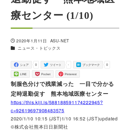
療センター (1/10)
2020年1月11日
ASU-NET
投稿日
著
カテゴリー
ニュース・トピックス
者
0
-
0
シェア
ツイート
ブックマーク
LINE
Pocket
Pinterest
制服色分けで残業減った 一目で分かる
定時退勤促す 熊本地域医療センター
https://this.kiji.is/588188591174222945?
c=92619697908483575
2020/1/10 10:15 (JST)1/10 16:52 (JST)updated
©株式会社熊本日日新聞社