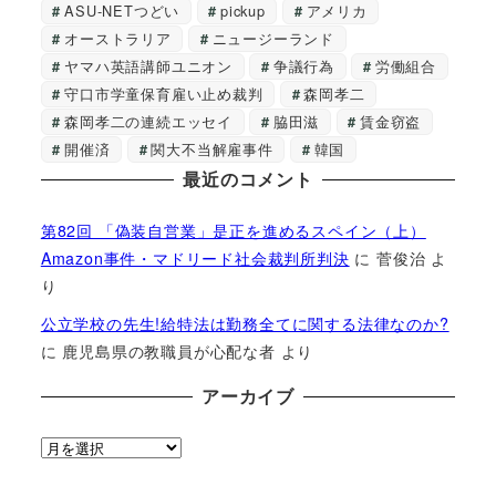
ASU-NETつどい
pickup
アメリカ
オーストラリア
ニュージーランド
ヤマハ英語講師ユニオン
争議行為
労働組合
守口市学童保育雇い止め裁判
森岡孝二
森岡孝二の連続エッセイ
脇田滋
賃金窃盗
開催済
関大不当解雇事件
韓国
最近のコメント
第82回 「偽装自営業」是正を進めるスペイン（上）
Amazon事件・マドリード社会裁判所判決
に
菅俊治
よ
り
公立学校の先生!給特法は勤務全てに関する法律なのか?
に
鹿児島県の教職員が心配な者
より
アーカイブ
ア
ー