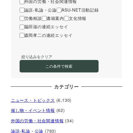
外国の労働・社会関連情報
論説-私論・公論
ASU-NET活動記録
労働相談
書籍案内
文化情報
脇田滋の連続エッセイ
森岡孝二の連続エッセイ
絞り込みをクリア
この条件で検索
カテゴリー
ニュース・トピックス
(6,130)
催し物・イベント情報
(62)
外国の労働・社会関連情報
(34)
論説-私論・公論
(793)