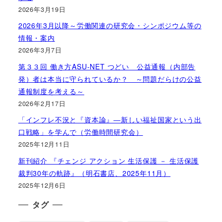
2026年3月19日
2026年3月以降～労働関連の研究会・シンポジウム等の
情報・案内
2026年3月7日
第３３回 働き方ASU-NET つどい 公益通報（内部告
発）者は本当に守られているか？ ～問題だらけの公益
通報制度を考える～
2026年2月17日
「インフレ不況と『資本論』―新しい福祉国家という出
口戦略」を学んで（労働時間研究会）
2025年12月11日
新刊紹介 『チェンジ アクション 生活保護 － 生活保護
裁判30年の軌跡』（明石書店、2025年11月）
2025年12月6日
タグ