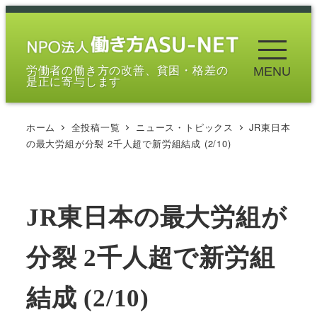
メ
イ
ン
労働者の働き方の改善、貧困・格差の
MENU
コ
是正に寄与します
ン
テ
ホーム
全投稿一覧
ニュース・トピックス
JR東日本
ン
の最大労組が分裂 2千人超で新労組結成 (2/10)
ツ
へ
移
JR東日本の最大労組が
動
分裂 2千人超で新労組
結成 (2/10)