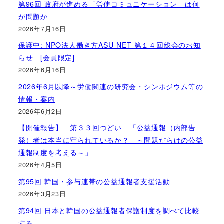
第96回 政府が進める「労使コミュニケーション」は何
が問題か
2026年7月16日
保護中: NPO法人働き方ASU-NET 第１４回総会のお知
らせ [会員限定]
2026年6月16日
2026年6月以降～労働関連の研究会・シンポジウム等の
情報・案内
2026年6月2日
【開催報告】 第３３回つどい 「公益通報（内部告
発）者は本当に守られているか？ ～問題だらけの公益
通報制度を考える～」
2026年4月5日
第95回 韓国・参与連帯の公益通報者支援活動
2026年3月23日
第94回 日本と韓国の公益通報者保護制度を調べて比較
する