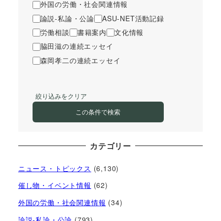
外国の労働・社会関連情報
論説-私論・公論
ASU-NET活動記録
労働相談
書籍案内
文化情報
脇田滋の連続エッセイ
森岡孝二の連続エッセイ
絞り込みをクリア
この条件で検索
カテゴリー
ニュース・トピックス
(6,130)
催し物・イベント情報
(62)
外国の労働・社会関連情報
(34)
論説-私論・公論
(793)