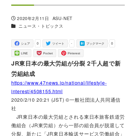
2020年2月11日
ASU-NET
投稿日
著
カテゴリー
ニュース・トピックス
者
0
-
0
シェア
ツイート
ブックマーク
LINE
Pocket
Pinterest
JR東日本の最大労組が分裂 2千人超で新
労組結成
https://www.47news.jp/national/lifestyle-
interest/4508155.html
2020/2/10 20:21 (JST) ©一般社団法人共同通信
社
JR東日本の最大労組とされる東日本旅客鉄道労
働組合（JR東労組）から一部の組合員が脱退して
分裂、新たに「JR東日本輸送サービス労働組合」