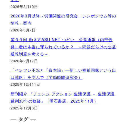
2026年3月19日
2026年3月以降～労働関連の研究会・シンポジウム等の
情報・案内
2026年3月7日
第３３回 働き方ASU-NET つどい 公益通報（内部告
発）者は本当に守られているか？ ～問題だらけの公益
通報制度を考える～
2026年2月17日
「インフレ不況と『資本論』―新しい福祉国家という出
口戦略」を学んで（労働時間研究会）
2025年12月11日
新刊紹介 『チェンジ アクション 生活保護 － 生活保護
裁判30年の軌跡』（明石書店、2025年11月）
2025年12月6日
タグ