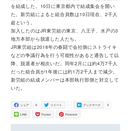
を結成した。10日に東京都内で結成集会を開い
た。新労組によると組合員数は10日現在、2千人
超という。
加入したのはJR東労組の東京、八王子、水戸の3
地方本部から脱退した人たち。
JR東労組は2018年の春闘で会社側にストライキ
などの争議行為を行う可能性があると通告して以
降、脱退者が相次いだ。同年2月には約4万7千人
だった組合員が1年後には約1万2千人まで減少。
新労組の結成メンバーは本部執行部側と対立して
いた。
0
-
0
シェア
ツイート
ブックマーク
LINE
Pocket
Pinterest