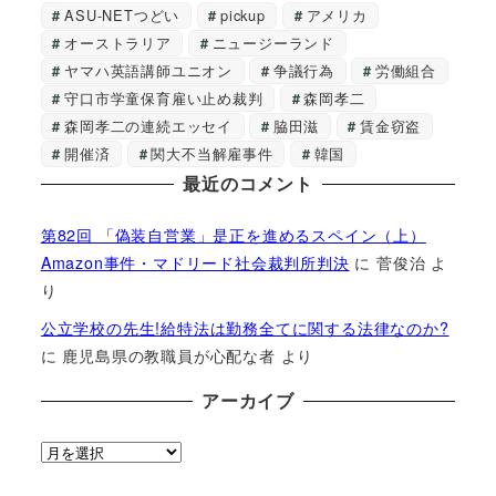
ASU-NETつどい
pickup
アメリカ
オーストラリア
ニュージーランド
ヤマハ英語講師ユニオン
争議行為
労働組合
守口市学童保育雇い止め裁判
森岡孝二
森岡孝二の連続エッセイ
脇田滋
賃金窃盗
開催済
関大不当解雇事件
韓国
最近のコメント
第82回 「偽装自営業」是正を進めるスペイン（上）
Amazon事件・マドリード社会裁判所判決
に
菅俊治
よ
り
公立学校の先生!給特法は勤務全てに関する法律なのか?
に
鹿児島県の教職員が心配な者
より
アーカイブ
ア
ー