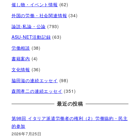
催し物・イベント情報
(62)
外国の労働・社会関連情報
(34)
論説-私論・公論
(793)
ASU-NET活動記録
(63)
労働相談
(38)
書籍案内
(4)
文化情報
(36)
脇田滋の連続エッセイ
(98)
森岡孝二の連続エッセイ
(351)
最近の投稿
第98回 イタリア派遣労働者の権利（2）労働協約・民主
的参加
2026年7月25日