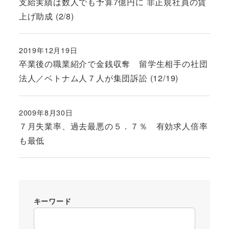
支給実績は数人でも予算7億円に 非正規社員の賃
上げ助成 (2/8)
2019年12月19日
投稿日
卒業後の職業紹介で金銭収奪 留学生相手の社団
法人／ベトナム人７人が集団訴訟 (12/19)
2009年8月30日
投稿日
７月失業率、過去最悪の５．７％ 有効求人倍率
も最低
キーワード