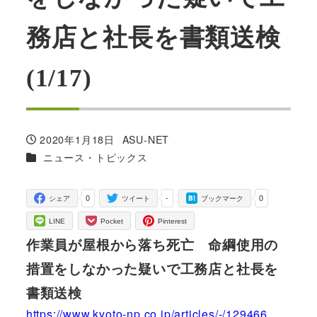
務店と社長を書類送検
(1/17)
2020年1月18日
ASU-NET
投稿日
著
カテゴリー
ニュース・トピックス
者
0
-
0
シェア
ツイート
ブックマーク
LINE
Pocket
Pinterest
作業員が屋根から落ち死亡 命綱使用の
措置をしなかった疑いで工務店と社長を
書類送検
https://www.kyoto-np.co.jp/articles/-/129466