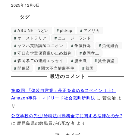
2025年12月6日
タグ
ASU-NETつどい
pickup
アメリカ
オーストラリア
ニュージーランド
ヤマハ英語講師ユニオン
争議行為
労働組合
守口市学童保育雇い止め裁判
森岡孝二
森岡孝二の連続エッセイ
脇田滋
賃金窃盗
開催済
関大不当解雇事件
韓国
最近のコメント
第82回 「偽装自営業」是正を進めるスペイン（上）
Amazon事件・マドリード社会裁判所判決
に
菅俊治
よ
り
公立学校の先生!給特法は勤務全てに関する法律なのか?
に
鹿児島県の教職員が心配な者
より