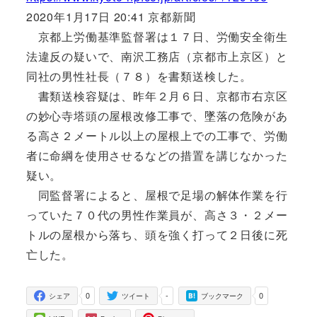
2020年1月17日 20:41 京都新聞
京都上労働基準監督署は１７日、労働安全衛生
法違反の疑いで、南沢工務店（京都市上京区）と
同社の男性社長（７８）を書類送検した。
書類送検容疑は、昨年２月６日、京都市右京区
の妙心寺塔頭の屋根改修工事で、墜落の危険があ
る高さ２メートル以上の屋根上での工事で、労働
者に命綱を使用させるなどの措置を講じなかった
疑い。
同監督署によると、屋根で足場の解体作業を行
っていた７０代の男性作業員が、高さ３・２メー
トルの屋根から落ち、頭を強く打って２日後に死
亡した。
0
-
0
シェア
ツイート
ブックマーク