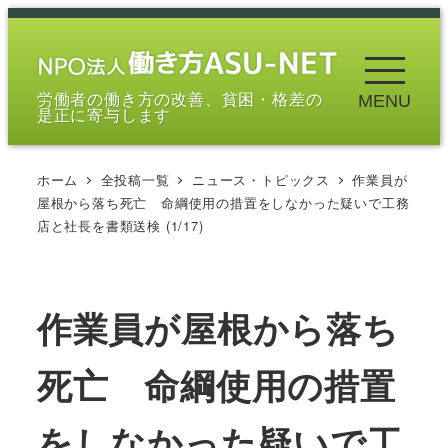
メ
イ
ン
労働者の働き方の改善、貧困・格差の
MENU
コ
是正に寄与します
ン
テ
ホーム
全投稿一覧
ニュース・トピックス
作業員が
ン
屋根から落ち死亡 命綱使用の措置をしなかった疑いで工務
ツ
店と社長を書類送検 (1/17)
へ
移
動
作業員が屋根から落ち
死亡 命綱使用の措置
をしなかった疑いで工