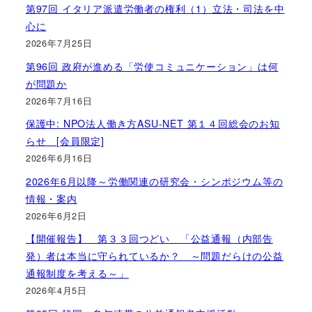
第97回 イタリア派遣労働者の権利（1）立法・司法を中
心に
2026年7月25日
第96回 政府が進める「労使コミュニケーション」は何
が問題か
2026年7月16日
保護中: NPO法人働き方ASU-NET 第１４回総会のお知
らせ [会員限定]
2026年6月16日
2026年6月以降～労働関連の研究会・シンポジウム等の
情報・案内
2026年6月2日
【開催報告】 第３３回つどい 「公益通報（内部告
発）者は本当に守られているか？ ～問題だらけの公益
通報制度を考える～」
2026年4月5日