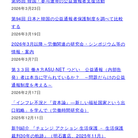
第95回 韓国・参与連帯の公益通報者支援活動
2026年3月23日
第94回 日本と韓国の公益通報者保護制度を調べて比較
する
2026年3月19日
2026年3月以降～労働関連の研究会・シンポジウム等の
情報・案内
2026年3月7日
第３３回 働き方ASU-NET つどい 公益通報（内部告
発）者は本当に守られているか？ ～問題だらけの公益
通報制度を考える～
2026年2月17日
「インフレ不況と『資本論』―新しい福祉国家という出
口戦略」を学んで（労働時間研究会）
2025年12月11日
新刊紹介 『チェンジ アクション 生活保護 － 生活保護
裁判30年の軌跡』（明石書店、2025年11月）