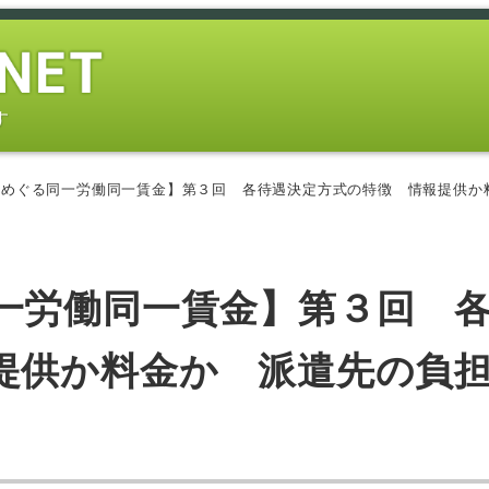
す
めぐる同一労働同一賃金】第３回 各待遇決定方式の特徴 情報提供か料金か
一労働同一賃金】第３回 
提供か料金か 派遣先の負