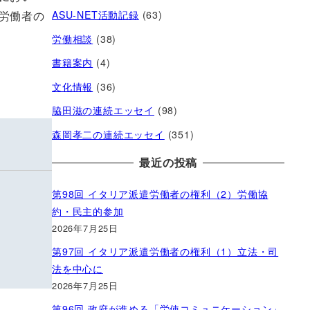
ASU-NET活動記録
(63)
労働者の
労働相談
(38)
書籍案内
(4)
文化情報
(36)
脇田滋の連続エッセイ
(98)
森岡孝二の連続エッセイ
(351)
最近の投稿
第98回 イタリア派遣労働者の権利（2）労働協
約・民主的参加
2026年7月25日
第97回 イタリア派遣労働者の権利（1）立法・司
法を中心に
2026年7月25日
第96回 政府が進める「労使コミュニケーション」