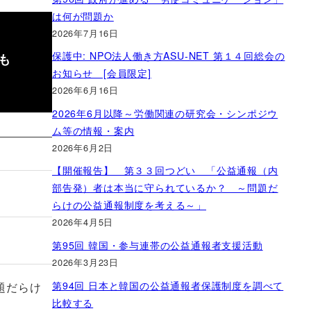
は何が問題か
2026年7月16日
保護中: NPO法人働き方ASU-NET 第１４回総会の
も
お知らせ [会員限定]
2026年6月16日
2026年6月以降～労働関連の研究会・シンポジウ
ム等の情報・案内
2026年6月2日
【開催報告】 第３３回つどい 「公益通報（内
部告発）者は本当に守られているか？ ～問題だ
らけの公益通報制度を考える～」
2026年4月5日
第95回 韓国・参与連帯の公益通報者支援活動
2026年3月23日
第94回 日本と韓国の公益通報者保護制度を調べて
題だらけ
比較する