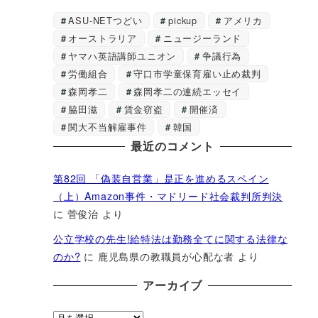
ASU-NETつどい
pickup
アメリカ
オーストラリア
ニュージーランド
ヤマハ英語講師ユニオン
争議行為
労働組合
守口市学童保育雇い止め裁判
森岡孝二
森岡孝二の連続エッセイ
脇田滋
賃金窃盗
開催済
関大不当解雇事件
韓国
最近のコメント
第82回 「偽装自営業」是正を進めるスペイン
（上）Amazon事件・マドリード社会裁判所判決
に
菅俊治
より
公立学校の先生!給特法は勤務全てに関する法律な
のか?
に
鹿児島県の教職員が心配な者
より
アーカイブ
ア