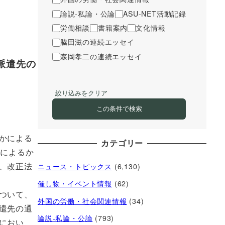
論説-私論・公論
ASU-NET活動記録
労働相談
書籍案内
文化情報
脇田滋の連続エッセイ
森岡孝二の連続エッセイ
派遣先の
絞り込みをクリア
この条件で検索
かによる
カテゴリー
式によるか
、改正法
ニュース・トピックス
(6,130)
催し物・イベント情報
(62)
ついて、
外国の労働・社会関連情報
(34)
遣先の通
論説-私論・公論
(793)
におい