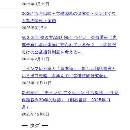
2026年3月19日
2026年3月以降～労働関連の研究会・シンポジウ
ム等の情報・案内
2026年3月7日
第３３回 働き方ASU-NET つどい 公益通報（内
部告発）者は本当に守られているか？ ～問題だ
らけの公益通報制度を考える～
2026年2月17日
「インフレ不況と『資本論』―新しい福祉国家と
いう出口戦略」を学んで（労働時間研究会）
2025年12月11日
新刊紹介 『チェンジ アクション 生活保護 － 生活
保護裁判30年の軌跡』（明石書店、2025年11
月）
2025年12月6日
タグ