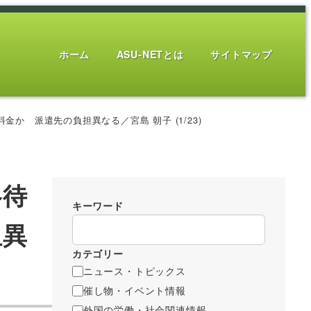
ホーム
ASU-NETとは
サイトマップ
 派遣先の負担異なる／宮島 朝子 (1/23)
各待
キーワード
担異
カテゴリー
ニュース・トピックス
催し物・イベント情報
外国の労働・社会関連情報