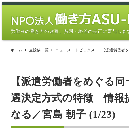
メ
イ
ン
コ
労働者の働き方の改善、貧困・格差の是正に寄与しま
ン
テ
ホーム
全投稿一覧
ニュース・トピックス
【派遣労働者を
ン
ツ
へ
移
【派遣労働者をめぐる同
動
遇決定方式の特徴 情報
なる／宮島 朝子 (1/23)