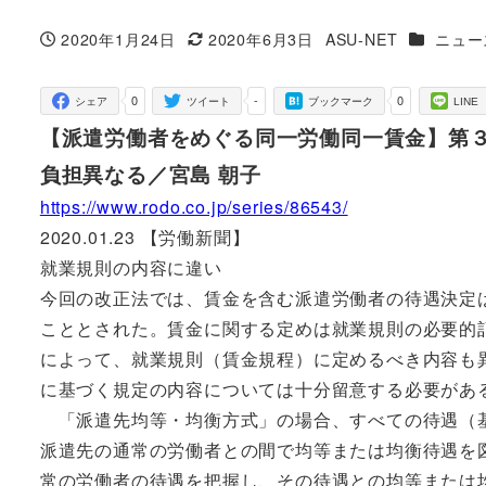
カテゴリ
2020年1月24日
2020年6月3日
ASU-NET
ニュー
投稿日
更新日
著
者
0
-
0
シェア
ツイート
ブックマーク
LINE
【派遣労働者をめぐる同一労働同一賃金】第
負担異なる／宮島 朝子
https://www.rodo.co.jp/series/86543/
2020.01.23 【労働新聞】
就業規則の内容に違い
今回の改正法では、賃金を含む派遣労働者の待遇決定
こととされた。賃金に関する定めは就業規則の必要的
によって、就業規則（賃金規程）に定めるべき内容も
に基づく規定の内容については十分留意する必要があ
「派遣先均等・均衡方式」の場合、すべての待遇（基
派遣先の通常の労働者との間で均等または均衡待遇を
常の労働者の待遇を把握し、その待遇との均等または