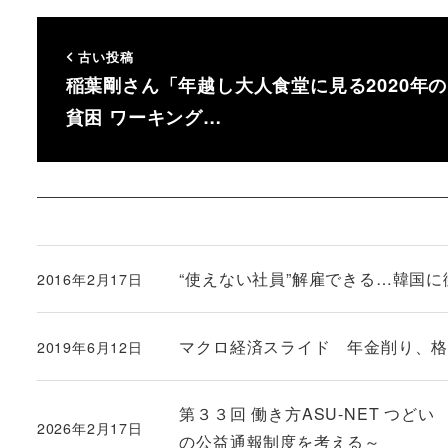
古い投稿
稲葉剛さん「年越し大人食堂に見る2020年の
貧困 ワーキング…
“使えない社員”解雇できる…韓国
2016年2月17日
投稿日
マクロ経済スライド 年金削り、格差広
2019年6月12日
投稿日
第３３回 働き方ASU-NET つ
2026年2月17日
投稿日
の公益通報制度を考える～