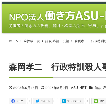
メ
イ
ン
コ
労働者の働き方の改善、貧困・格差の是正に寄与しま
ン
テ
ホーム
全投稿一覧
論説-私論・公論
森岡孝二 行政特訓
ン
ツ
へ
移
森岡孝二 行政特訓殺人
動
カテゴリ
2008年6月18日
2025年8月9日
ASU-NET
論説-
投稿日
更新日
著
者
0
-
0
シェア
ツイート
ブックマーク
LINE