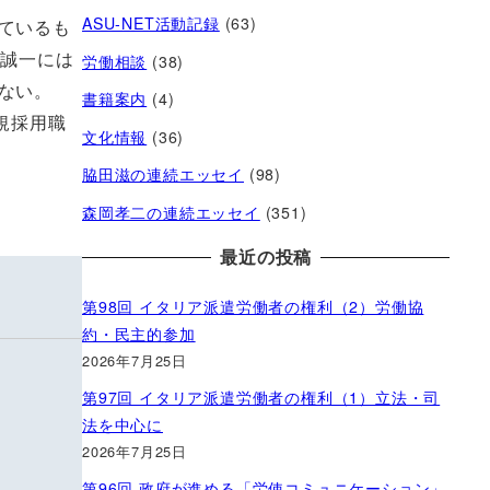
ASU-NET活動記録
(63)
ているも
労働相談
(38)
村誠一には
ない。
書籍案内
(4)
規採用職
文化情報
(36)
脇田滋の連続エッセイ
(98)
森岡孝二の連続エッセイ
(351)
最近の投稿
第98回 イタリア派遣労働者の権利（2）労働協
約・民主的参加
2026年7月25日
第97回 イタリア派遣労働者の権利（1）立法・司
法を中心に
2026年7月25日
第96回 政府が進める「労使コミュニケーション」