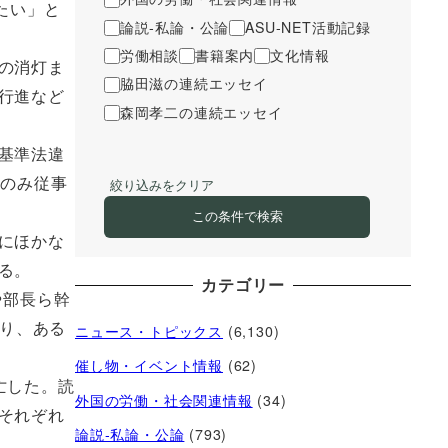
たい」と
論説-私論・公論
ASU-NET活動記録
労働相談
書籍案内
文化情報
の消灯ま
脇田滋の連続エッセイ
行進など
森岡孝二の連続エッセイ
基準法違
にのみ従事
絞り込みをクリア
この条件で検索
にほかな
る。
カテゴリー
や部長ら幹
おり、ある
ニュース・トピックス
(6,130)
催し物・イベント情報
(62)
亡した。読
外国の労働・社会関連情報
(34)
それぞれ
論説-私論・公論
(793)