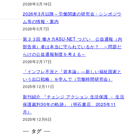
2026年3月19日
2026年3月以降～労働関連の研究会・シンポジウ
ム等の情報・案内
2026年3月7日
第３３回 働き方ASU-NET つどい 公益通報（内
部告発）者は本当に守られているか？ ～問題だ
らけの公益通報制度を考える～
2026年2月17日
「インフレ不況と『資本論』―新しい福祉国家と
いう出口戦略」を学んで（労働時間研究会）
2025年12月11日
新刊紹介 『チェンジ アクション 生活保護 － 生活
保護裁判30年の軌跡』（明石書店、2025年11
月）
2025年12月6日
タグ