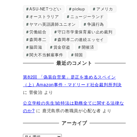
ASU-NETつどい
pickup
アメリカ
オーストラリア
ニュージーランド
ヤマハ英語講師ユニオン
争議行為
労働組合
守口市学童保育雇い止め裁判
森岡孝二
森岡孝二の連続エッセイ
脇田滋
賃金窃盗
開催済
関大不当解雇事件
韓国
最近のコメント
第82回 「偽装自営業」是正を進めるスペイン
（上）Amazon事件・マドリード社会裁判所判決
に
菅俊治
より
公立学校の先生!給特法は勤務全てに関する法律な
のか?
に
鹿児島県の教職員が心配な者
より
アーカイブ
ア