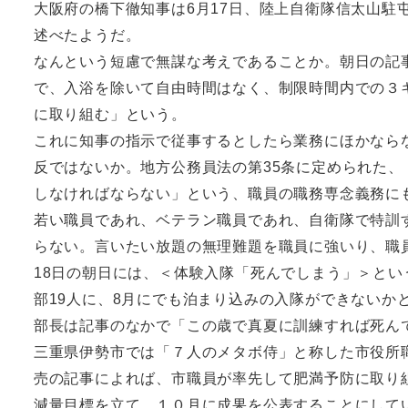
大阪府の橋下徹知事は6月17日、陸上自衛隊信太山駐
述べたようだ。
なんという短慮で無謀な考えであることか。朝日の記
で、入浴を除いて自由時間はなく、制限時間内での３
に取り組む」という。
これに知事の指示で従事するとしたら業務にほかなら
反ではないか。地方公務員法の第35条に定められた
しなければならない」という、職員の職務専念義務に
若い職員であれ、ベテラン職員であれ、自衛隊で特訓
らない。言いたい放題の無理難題を職員に強いり、職
18日の朝日には、＜体験入隊「死んでしまう」＞とい
部19人に、8月にでも泊まり込みの入隊ができないか
部長は記事のなかで「この歳で真夏に訓練すれば死ん
三重県伊勢市では「７人のメタボ侍」と称した市役所
売の記事によれば、市職員が率先して肥満予防に取り
減量目標を立て、１０月に成果を公表することにして