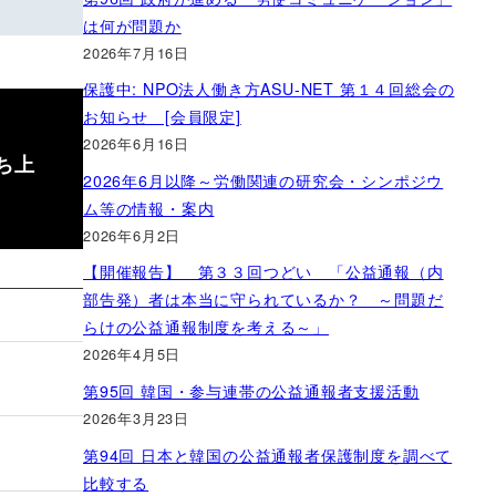
は何が問題か
2026年7月16日
保護中: NPO法人働き方ASU-NET 第１４回総会の
お知らせ [会員限定]
2026年6月16日
ち上
2026年6月以降～労働関連の研究会・シンポジウ
ム等の情報・案内
2026年6月2日
【開催報告】 第３３回つどい 「公益通報（内
部告発）者は本当に守られているか？ ～問題だ
らけの公益通報制度を考える～」
2026年4月5日
第95回 韓国・参与連帯の公益通報者支援活動
2026年3月23日
第94回 日本と韓国の公益通報者保護制度を調べて
比較する