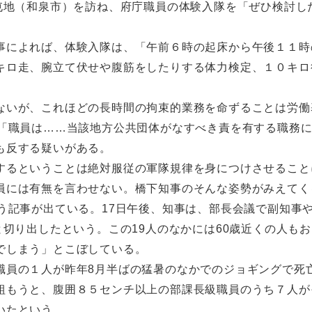
屯地（和泉市）を訪ね、府庁職員の体験入隊を「ぜひ検討し
事によれば、体験入隊は、「午前６時の起床から午後１１時
キロ走、腕立て伏せや腹筋をしたりする体力検定、１０キロ
ないが、これほどの長時間の拘束的業務を命ずることは労働
、「職員は……当該地方公共団体がなすべき責を有する職務
も反する疑いがある。
するということは絶対服従の軍隊規律を身につけさせること
員には有無を言わせない。橋下知事のそんな姿勢がみえてく
う記事が出ている。17日午後、知事は、部長会議で副知事
と切り出したという。この19人のなかには60歳近くの人も
でしまう」とこぼしている。
職員の１人が昨年8月半ばの猛暑のなかでのジョギングで死
組もうと、腹囲８５センチ以上の部課長級職員のうち７人が
いたという。