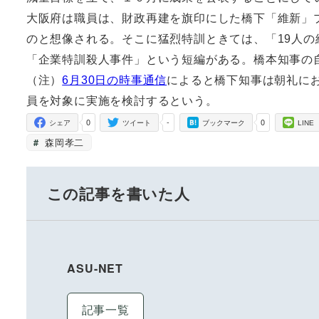
大阪府は職員は、財政再建を旗印にした橋下「維新」
のと想像される。そこに猛烈特訓ときては、「19人
「企業特訓殺人事件」という短編がある。橋本知事の
（注）
6月30日の時事通信
によると橋下知事は朝礼に
員を対象に実施を検討するという。
0
-
0
シェア
ツイート
ブックマーク
LINE
森岡孝二
この記事を書いた人
ASU-NET
記事一覧