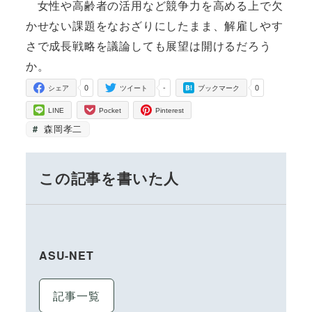
女性や高齢者の活用など競争力を高める上で欠
かせない課題をなおざりにしたまま、解雇しやす
さで成長戦略を議論しても展望は開けるだろう
か。
0
-
0
シェア
ツイート
ブックマーク
LINE
Pocket
Pinterest
森岡孝二
この記事を書いた人
ASU-NET
記事一覧