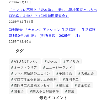
2026年2月17日
「インフレ不況と『資本論』―新しい福祉国家という出
口戦略」を学んで（労働時間研究会）
2025年12月11日
新刊紹介 『チェンジ アクション 生活保護 － 生活保護
裁判30年の軌跡』（明石書店、2025年11月）
2025年12月6日
タグ
ASU-NETつどい
pickup
アメリカ
オーストラリア
ニュージーランド
ヤマハ英語講師ユニオン
争議行為
労働組合
守口市学童保育雇い止め裁判
森岡孝二
森岡孝二の連続エッセイ
脇田滋
賃金窃盗
開催済
関大不当解雇事件
韓国
最近のコメント