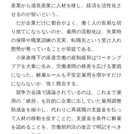
産業から成長産業に人材を移し、経済を活性化さ
せるのが狙いという。
だが企業だけに都合がよく、働く人の安易な切
り捨てにならないのか。雇用の流動化は、失業時
の保障や職業訓練の充実、転職先という受け入れ
態勢が整っていることが前提である。
小泉政権下の派遣労働の規制緩和はワーキング
プアを大量に生み、労働者間の格差を広げる要因
になった。解雇ルールも不安定雇用を増やすだけ
にならないか、強く懸念する。
競争力会議で議論されているのは、これまで雇
用の「維持」を目的に企業に出していた雇用調整
助成金を縮小し、代わりに再就職の支援金を払っ
て人材の移動を促すことだ。支援金を条件に解雇
を認めることを、労働契約法の改正で明記すべき