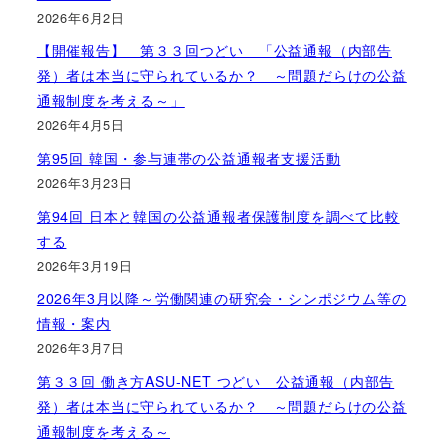
2026年6月2日
【開催報告】 第３３回つどい 「公益通報（内部告
発）者は本当に守られているか？ ～問題だらけの公益
通報制度を考える～」
2026年4月5日
第95回 韓国・参与連帯の公益通報者支援活動
2026年3月23日
第94回 日本と韓国の公益通報者保護制度を調べて比較
する
2026年3月19日
2026年3月以降～労働関連の研究会・シンポジウム等の
情報・案内
2026年3月7日
第３３回 働き方ASU-NET つどい 公益通報（内部告
発）者は本当に守られているか？ ～問題だらけの公益
通報制度を考える～