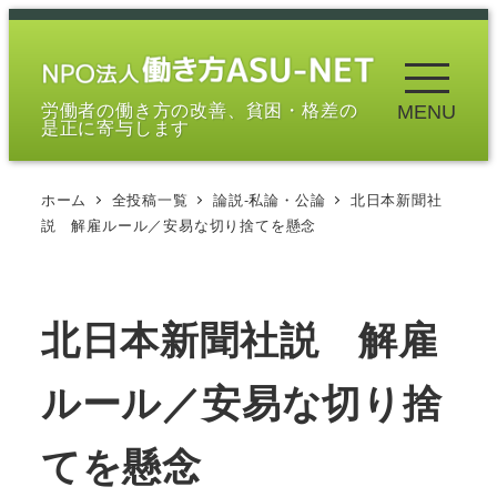
メ
イ
ン
労働者の働き方の改善、貧困・格差の
MENU
コ
是正に寄与します
ン
テ
ホーム
全投稿一覧
論説-私論・公論
北日本新聞社
ン
説 解雇ルール／安易な切り捨てを懸念
ツ
へ
移
北日本新聞社説 解雇
動
ルール／安易な切り捨
てを懸念