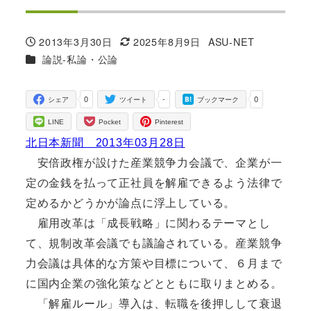
2013年3月30日
2025年8月9日
ASU-NET
投稿日
更新日
著
カテゴリー
論説-私論・公論
者
0
-
0
シェア
ツイート
ブックマーク
LINE
Pocket
Pinterest
北日本新聞 2013年03月28日
安倍政権が設けた産業競争力会議で、企業が一
定の金銭を払って正社員を解雇できるよう法律で
定めるかどうかが論点に浮上している。
雇用改革は「成長戦略」に関わるテーマとし
て、規制改革会議でも議論されている。産業競争
力会議は具体的な方策や目標について、６月まで
に国内企業の強化策などとともに取りまとめる。
「解雇ルール」導入は、転職を後押しして衰退