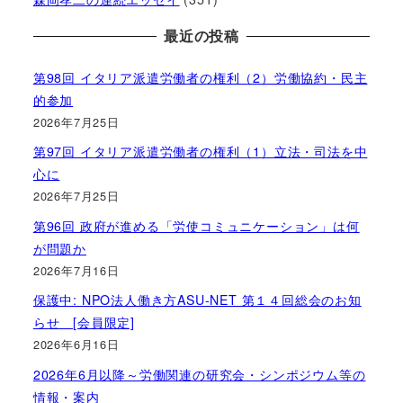
最近の投稿
第98回 イタリア派遣労働者の権利（2）労働協約・民主
的参加
2026年7月25日
第97回 イタリア派遣労働者の権利（1）立法・司法を中
心に
2026年7月25日
第96回 政府が進める「労使コミュニケーション」は何
が問題か
2026年7月16日
保護中: NPO法人働き方ASU-NET 第１４回総会のお知
らせ [会員限定]
2026年6月16日
2026年6月以降～労働関連の研究会・シンポジウム等の
情報・案内