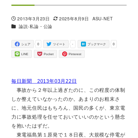
2013年3月23日
2025年8月9日
ASU-NET
投稿日
更新日
著
カテゴリー
論説-私論・公論
者
0
-
0
シェア
ツイート
ブックマーク
LINE
Pocket
Pinterest
毎日新聞 2013年03月22日
事故から２年以上過ぎたのに、この程度の体制
しか整えていなかったのか。あまりのお粗末さ
に、地元住民はもちろん、国民の多くが、東京電
力に事故処理を任せておいていいのかという懸念
を抱いたはずだ。
東電福島第１原発で１８日夜、大規模な停電が