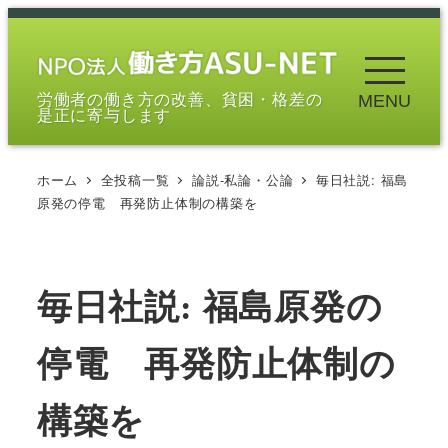
メ
イ
ン
労働者の働き方の改善、貧困・格差の
MENU
コ
是正に寄与します
ン
テ
ホーム
全投稿一覧
論説-私論・公論
毎日社説: 福島
ン
原発の停電 再発防止体制の構築を
ツ
へ
移
毎日社説: 福島原発の
動
停電 再発防止体制の
構築を