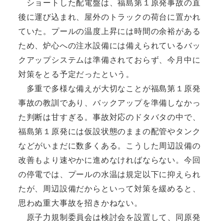
ショートした配電盤は、福島第１原発事故の直
後に運び込まれ、屋外のトラックの荷台に置かれ
ていた。プールの温度上昇には時間の余裕がある
ため、炉心への注水設備には備えられているバッ
クアップシステムは準備されておらず、今月中に
対策をとる予定だったという。
多重で多様な備えが大切なことが福島第１原発
事故の教訓であり、バックアップを準備しなかっ
た判断は甘すぎる。事故対応のドタバタの中で、
福島第１原発には仮設状態のままの配管やタンク
などがいまだに数多くある。こうした周辺設備の
改善もより速やかに進めなければならない。今回
の停電では、プールの水温は規定以下に抑えられ
たが、周辺設備だからといって対策を緩めると、
思わぬ重大事故を招きかねない。
原子力規制委員会は検討会を設置して、同原発