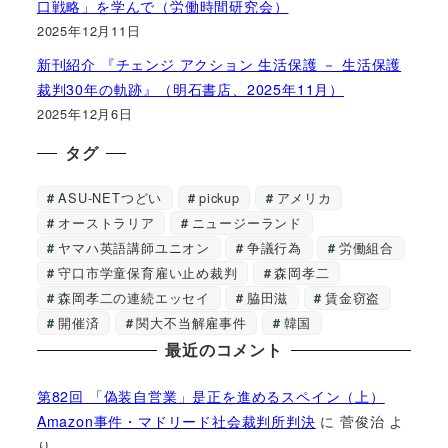
口戦略」を学んで（労働時間研究会）
2025年12月11日
新刊紹介 『チェンジ アクション 生活保護 － 生活保護
裁判30年の軌跡』（明石書店、2025年11月）
2025年12月6日
タグ
ASU-NETつどい
pickup
アメリカ
オーストラリア
ニュージーランド
ヤマハ英語講師ユニオン
争議行為
労働組合
守口市学童保育雇い止め裁判
森岡孝二
森岡孝二の連続エッセイ
脇田滋
賃金窃盗
開催済
関大不当解雇事件
韓国
最近のコメント
第82回 「偽装自営業」是正を進めるスペイン（上）
Amazon事件・マドリード社会裁判所判決
に
菅俊治
よ
り