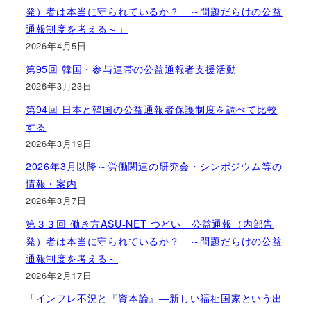
発）者は本当に守られているか？ ～問題だらけの公益
通報制度を考える～」
2026年4月5日
第95回 韓国・参与連帯の公益通報者支援活動
2026年3月23日
第94回 日本と韓国の公益通報者保護制度を調べて比較
する
2026年3月19日
2026年3月以降～労働関連の研究会・シンポジウム等の
情報・案内
2026年3月7日
第３３回 働き方ASU-NET つどい 公益通報（内部告
発）者は本当に守られているか？ ～問題だらけの公益
通報制度を考える～
2026年2月17日
「インフレ不況と『資本論』―新しい福祉国家という出