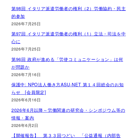
第98回 イタリア派遣労働者の権利（2）労働協約・民主
的参加
2026年7月25日
第97回 イタリア派遣労働者の権利（1）立法・司法を中
心に
2026年7月25日
第96回 政府が進める「労使コミュニケーション」は何
が問題か
2026年7月16日
保護中: NPO法人働き方ASU-NET 第１４回総会のお知
らせ [会員限定]
2026年6月16日
2026年6月以降～労働関連の研究会・シンポジウム等の
情報・案内
2026年6月2日
【開催報告】 第３３回つどい 「公益通報（内部告