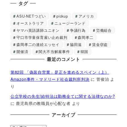
タグ
ASU-NETつどい
pickup
アメリカ
オーストラリア
ニュージーランド
ヤマハ英語講師ユニオン
争議行為
労働組合
守口市学童保育雇い止め裁判
森岡孝二
森岡孝二の連続エッセイ
脇田滋
賃金窃盗
開催済
関大不当解雇事件
韓国
最近のコメント
第82回 「偽装自営業」是正を進めるスペイン（上）
Amazon事件・マドリード社会裁判所判決
に
菅俊治
よ
り
公立学校の先生!給特法は勤務全てに関する法律なのか?
に
鹿児島県の教職員が心配な者
より
アーカイブ