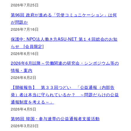
2026年7月25日
第96回 政府が進める「労使コミュニケーション」は何
が問題か
2026年7月16日
保護中: NPO法人働き方ASU-NET 第１４回総会のお知
らせ [会員限定]
2026年6月16日
2026年6月以降～労働関連の研究会・シンポジウム等の
情報・案内
2026年6月2日
【開催報告】 第３３回つどい 「公益通報（内部告
発）者は本当に守られているか？ ～問題だらけの公益
通報制度を考える～」
2026年4月5日
第95回 韓国・参与連帯の公益通報者支援活動
2026年3月23日