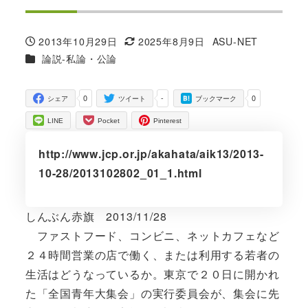
2013年10月29日
2025年8月9日
ASU-NET
投稿日
更新日
著
カテゴリー
論説-私論・公論
者
0
-
0
シェア
ツイート
ブックマーク
LINE
Pocket
Pinterest
http://www.jcp.or.jp/akahata/aik13/2013-
10-28/2013102802_01_1.html
しんぶん赤旗 2013/11/28
ファストフード、コンビニ、ネットカフェなど
２４時間営業の店で働く、または利用する若者の
生活はどうなっているか。東京で２０日に開かれ
た「全国青年大集会」の実行委員会が、集会に先