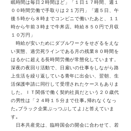
眠時間は毎日２時間ほど」「１日１７時間、週１
００時間労働で手取りは２１万円」「週５日、午
後５時から８時までコンビニで働いたあと、１１
時から午前３時まで牛丼店。時給８５０円で月収
１０万円」
時給が安いためにダブルワークをせざるをえな
い実態、過労死ラインである月の残業８０時間を
はるかに超える長時間労働が常態化しています。
深夜の夜回り活動で、日雇いの仕事をしながら路
上生活を繰り返している青年に出会い、翌朝、生
活保護申請に同行して受理されたケースもありま
した。ＩＴ関係で働く契約社員だという２０歳代
の男性は「２４時１５分まで仕事｡帰れなくなっ
た｡ブラック企業ぶっつぶしてよ｣と答えていま
す｡
日本共産党は、臨時国会の開会に合わせて、若