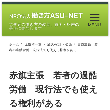
メ
イ
ン
労働者の働き方の改善、貧困・格差の
MENU
コ
是正に寄与します
ン
テ
ホーム
全投稿一覧
論説-私論・公論
赤旗主張 若
ン
者の過酷労働 現行法でも使える権利がある
ツ
へ
移
赤旗主張 若者の過酷
動
労働 現行法でも使え
る権利がある