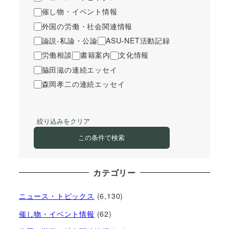
催し物・イベント情報
外国の労働・社会関連情報
論説-私論・公論
ASU-NET活動記録
労働相談
書籍案内
文化情報
脇田滋の連続エッセイ
森岡孝二の連続エッセイ
絞り込みをクリア
この条件で検索
カテゴリー
ニュース・トピックス
(6,130)
催し物・イベント情報
(62)