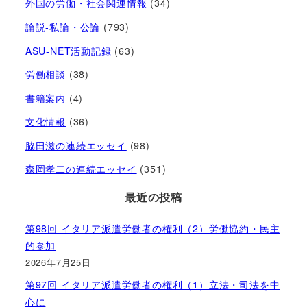
外国の労働・社会関連情報
(34)
論説-私論・公論
(793)
ASU-NET活動記録
(63)
労働相談
(38)
書籍案内
(4)
文化情報
(36)
脇田滋の連続エッセイ
(98)
森岡孝二の連続エッセイ
(351)
最近の投稿
第98回 イタリア派遣労働者の権利（2）労働協約・民主
的参加
2026年7月25日
第97回 イタリア派遣労働者の権利（1）立法・司法を中
心に