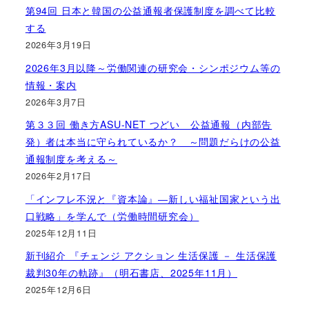
第94回 日本と韓国の公益通報者保護制度を調べて比較
する
2026年3月19日
2026年3月以降～労働関連の研究会・シンポジウム等の
情報・案内
2026年3月7日
第３３回 働き方ASU-NET つどい 公益通報（内部告
発）者は本当に守られているか？ ～問題だらけの公益
通報制度を考える～
2026年2月17日
「インフレ不況と『資本論』―新しい福祉国家という出
口戦略」を学んで（労働時間研究会）
2025年12月11日
新刊紹介 『チェンジ アクション 生活保護 － 生活保護
裁判30年の軌跡』（明石書店、2025年11月）
2025年12月6日