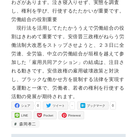
わざがあります。泣き寝入りせず、実態を調査
し、権利を学び、行使するたたかいが重要です。
労働組合の役割重要
現行法を活用してたたかううえで労働組合の役
割はきわめて重要です。安倍晋三政権がねらう労
働法制大改悪をストップさせようと、２３日に全
労連、全労協、中立の労働組合が垣根を越えて参
加した「雇用共同アクション」の結成は、注目さ
れる動きです。安倍政権の雇用破壊政策と対決
し、ブラックな働かせ方を規制する法律を実現す
る運動と一体で、労働者、若者の権利を行使する
活動の発展が期待されます。
0
-
0
シェア
ツイート
ブックマーク
LINE
Pocket
Pinterest
森岡孝二