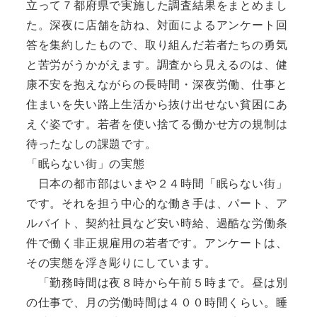
立って７都府県で実施した調査結果をまとめまし
た。深夜に店舗を訪ね、対面によるアンケート回
答を集約したもので、取り組んだ若者たちの勇気
と苦労がうかがえます。調査から見えるのは、健
康不安を抱えながらの長時間・深夜労働、仕事と
住まいを失い路上生活から抜け出せない貧困にあ
えぐ姿です。若者を使い捨てる働かせ方の規制は
待ったなしの課題です。
「眠らない街」の実態
日本の都市部はいまや２４時間「眠らない街」
です。それを担う中心的な働き手は、パート、ア
ルバイト、契約社員など安い時給、過酷な労働条
件で働く非正規雇用の若者です。アンケートは、
その実態を浮き彫りにしています。
「勤務時間は夜８時から午前５時まで。昼は別
の仕事で、月の労働時間は４００時間くらい。睡