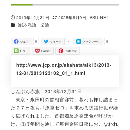
2013年12月31日
2025年8月9日
ASU-NET
投稿日
更新日
著
カテゴリー
論説-私論・公論
者
0
-
0
シェア
ツイート
ブックマーク
LINE
Pocket
Pinterest
http://www.jcp.or.jp/akahata/aik13/2013-
12-31/2013123102_01_1.html
しんぶん赤旗 2013年12月31日
東京・永田町の首相官邸前、暮れも押し詰まっ
た２７日夜も､｢原発ゼロ」を求める抗議行動が繰
り広げられました。首都圏反原発連合が呼びか
け、ほぼ年間を通して毎週金曜日夜におこなわれ