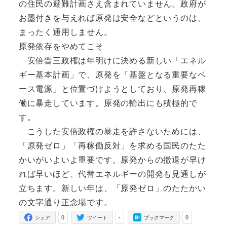
の住民の避難計画さえ含まれていません。政府が
お墨付きを与えれば原発は安全などというのは、
まったく通用しません。
原発依存をやめてこそ
安倍晋三政権は年明けに決める新しい「エネル
ギー基本計画」で、原発を「基盤となる重要なベ
ース電源」と位置づけようとしており、原発再稼
働に暴走しています。原発の輸出にも積極的で
す。
こうした安倍政権の暴走を許さないためには、
「原発ゼロ」「再稼働反対」を求める国民のたた
かいがいよいよ重要です。原発からの撤退が早け
れば早いほど、代替エネルギーの開発も見通しが
立ちます。新しい年は、「原発ゼロ」のたたかい
の文字通り正念場です。
0
-
0
シェア
ツイート
ブックマーク