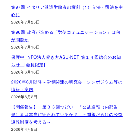
第97回 イタリア派遣労働者の権利（1）立法・司法を中
心に
2026年7月25日
第96回 政府が進める「労使コミュニケーション」は何
が問題か
2026年7月16日
保護中: NPO法人働き方ASU-NET 第１４回総会のお知
らせ [会員限定]
2026年6月16日
2026年6月以降～労働関連の研究会・シンポジウム等の
情報・案内
2026年6月2日
【開催報告】 第３３回つどい 「公益通報（内部告
発）者は本当に守られているか？ ～問題だらけの公益
通報制度を考える～」
2026年4月5日