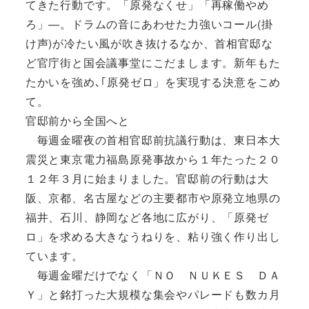
てきた行動です。「原発なくせ」「再稼働やめ
ろ」―。ドラムの音にあわせた力強いコール(掛
け声)が冷たい風が吹き抜けるなか、首相官邸な
ど官庁街と国会議事堂にこだまします。新年もた
たかいを強め､｢原発ゼロ」を実現する決意をこめ
て。
官邸前から全国へと
毎週金曜夜の首相官邸前抗議行動は、東日本大
震災と東京電力福島原発事故から１年たった２０
１２年３月に始まりました。官邸前の行動は大
阪、京都、名古屋などの主要都市や原発立地県の
福井、石川、静岡など各地に広がり、「原発ゼ
ロ」を求める大きなうねりを、粘り強く作り出し
ています。
毎週金曜だけでなく「ＮＯ ＮＵＫＥＳ ＤＡ
Ｙ」と銘打った大規模な集会やパレードも数カ月