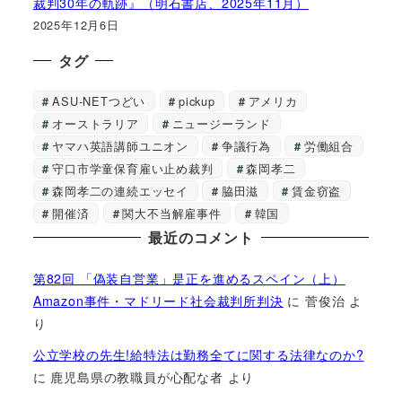
裁判30年の軌跡』（明石書店、2025年11月）
2025年12月6日
タグ
ASU-NETつどい
pickup
アメリカ
オーストラリア
ニュージーランド
ヤマハ英語講師ユニオン
争議行為
労働組合
守口市学童保育雇い止め裁判
森岡孝二
森岡孝二の連続エッセイ
脇田滋
賃金窃盗
開催済
関大不当解雇事件
韓国
最近のコメント
第82回 「偽装自営業」是正を進めるスペイン（上）
Amazon事件・マドリード社会裁判所判決
に
菅俊治
よ
り
公立学校の先生!給特法は勤務全てに関する法律なのか?
に
鹿児島県の教職員が心配な者
より