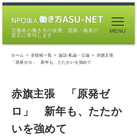
メ
イ
ン
労働者の働き方の改善、貧困・格差の
MENU
コ
是正に寄与します
ン
テ
ホーム
全投稿一覧
論説-私論・公論
赤旗主張
ン
「原発ゼロ」 新年も、たたかいを強めて
ツ
へ
移
赤旗主張 「原発ゼ
動
ロ」 新年も、たたか
いを強めて