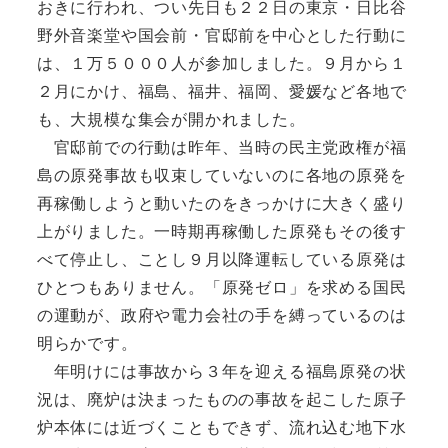
おきに行われ、つい先日も２２日の東京・日比谷
野外音楽堂や国会前・官邸前を中心とした行動に
は、１万５０００人が参加しました。９月から１
２月にかけ、福島、福井、福岡、愛媛など各地で
も、大規模な集会が開かれました。
官邸前での行動は昨年、当時の民主党政権が福
島の原発事故も収束していないのに各地の原発を
再稼働しようと動いたのをきっかけに大きく盛り
上がりました。一時期再稼働した原発もその後す
べて停止し、ことし９月以降運転している原発は
ひとつもありません。「原発ゼロ」を求める国民
の運動が、政府や電力会社の手を縛っているのは
明らかです。
年明けには事故から３年を迎える福島原発の状
況は、廃炉は決まったものの事故を起こした原子
炉本体には近づくこともできず、流れ込む地下水