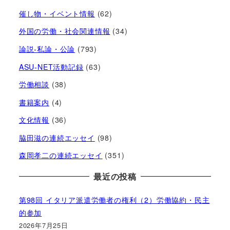
催し物・イベント情報
(62)
外国の労働・社会関連情報
(34)
論説-私論・公論
(793)
ASU-NET活動記録
(63)
労働相談
(38)
書籍案内
(4)
文化情報
(36)
脇田滋の連続エッセイ
(98)
森岡孝二の連続エッセイ
(351)
最近の投稿
第98回 イタリア派遣労働者の権利（2）労働協約・民主
的参加
2026年7月25日