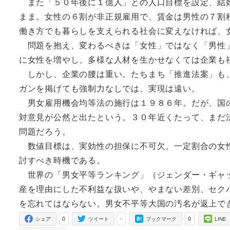
また「５０年後に１億人」との人口目標を設定、結婚
まま。女性の６割が非正規雇用で、賃金は男性の７割
働き方でも暮らしを支えられる社会に変えなければ、
問題を抱え、変わるべきは「女性」ではなく「男性」
に女性を増やし、多様な人材を生かせなくては企業も
しかし、企業の腰は重い。たちまち「推進法案」も、
ガンを掲げても強制力なしでは、実現は遠い。
男女雇用機会均等法の施行は１９８６年。だが、国の
対意見が公然と出たという。３０年近くたって、まだ
問題だろう。
数値目標は、実効性の担保に不可欠。一定割合の女性
討すべき時機である。
世界の「男女平等ランキング」（ジェンダー・ギャッ
産を理由にした不利益な扱いや、やまない差別、セク
を忘れてはならない。男女不平等大国の汚名が返上で
0
-
0
シェア
ツイート
ブックマーク
LINE