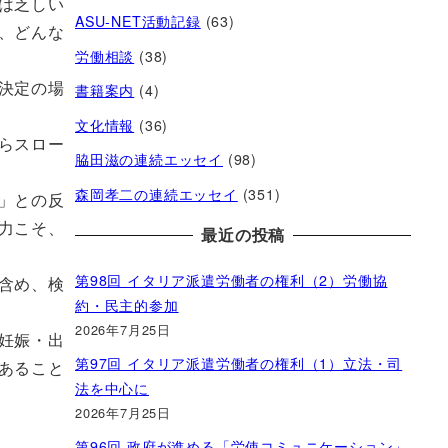
は乏しい
ASU-NET活動記録
(63)
、どんな
労働相談
(38)
決定の場
書籍案内
(4)
文化情報
(36)
らスロー
脇田滋の連続エッセイ
(98)
森岡孝二の連続エッセイ
(351)
」との反
力こそ、
最近の投稿
第98回 イタリア派遣労働者の権利（2）労働協
含め、検
約・民主的参加
2026年7月25日
妊娠・出
第97回 イタリア派遣労働者の権利（1）立法・司
あること
法を中心に
2026年7月25日
第96回 政府が進める「労使コミュニケーション」