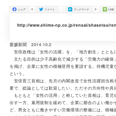
者
0
-
0
シェア
ツイート
ブックマーク
LINE
http://www.ehime-np.co.jp/rensai/shasetsu/r
愛媛新聞 2014.10.2
安倍政権は「女性の活躍」を、「地方創生」ととも
主たる目的は少子高齢化で減少する「労働力の確保」
を掲げ、企業に女性の積極登用を要請する。待機児童
という。
安倍晋三首相は、先月の内閣改造で女性活躍担当相を
要で、総論としては歓迎したい。ただその方向性や具
もともと「女性の活用」と称していた首相は、育児休
出す一方、雇用規制を緩めて、企業に都合のよい働か
ど、男女ともに働きやすい労働環境の整備には、積極