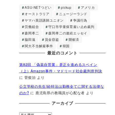
ASU-NETつどい
pickup
アメリカ
オーストラリア
ニュージーランド
ヤマハ英語講師ユニオン
争議行為
労働組合
守口市学童保育雇い止め裁判
森岡孝二
森岡孝二の連続エッセイ
脇田滋
賃金窃盗
開催済
関大不当解雇事件
韓国
最近のコメント
第82回 「偽装自営業」是正を進めるスペイン
（上）Amazon事件・マドリード社会裁判所判決
に
菅俊治
より
公立学校の先生!給特法は勤務全てに関する法律な
のか?
に
鹿児島県の教職員が心配な者
より
アーカイブ
ア