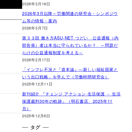
2026年3月19日
2026年3月以降～労働関連の研究会・シンポジウ
ム等の情報・案内
2026年3月7日
第３３回 働き方ASU-NET つどい 公益通報（内
部告発）者は本当に守られているか？ ～問題だ
らけの公益通報制度を考える～
2026年2月17日
「インフレ不況と『資本論』―新しい福祉国家と
いう出口戦略」を学んで（労働時間研究会）
2025年12月11日
新刊紹介 『チェンジ アクション 生活保護 － 生活
保護裁判30年の軌跡』（明石書店、2025年11
月）
2025年12月6日
タグ