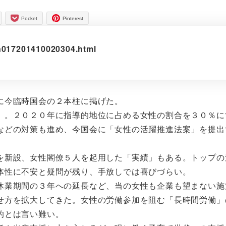
Pocket
Pinterest
en017201410020304.html
に今臨時国会の２本柱に掲げた。
。２０２０年に指導的地位に占める女性の割合を３０％に
などの対策も進め、今国会に「女性の活躍推進法案」を提出
新設、女性閣僚５人を起用した「実績」もある。トップの
体性に不安と疑問が残り、手放しでは喜びづらい。
業期間の３年への延長など、当の女性も企業も望まない施
せ方を拡大してきた。女性の労働参加を阻む「長時間労働」
的とは言い難い。