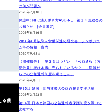
は何が問題か
2026年7月16日
保護中: NPO法人働き方ASU-NET 第１４回総会の
お知らせ [会員限定]
2026年6月16日
2026年6月以降～労働関連の研究会・シンポジウ
ム等の情報・案内
2026年6月2日
【開催報告】 第３３回つどい 「公益通報（内
部告発）者は本当に守られているか？ ～問題だ
らけの公益通報制度を考える～」
2026年4月5日
第95回 韓国・参与連帯の公益通報者支援活動
2026年3月23日
える側
第94回 日本と韓国の公益通報者保護制度を調べて
比較する