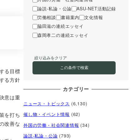
論説-私論・公論
ASU-NET活動記録
労働相談
書籍案内
文化情報
脇田滋の連続エッセイ
森岡孝二の連続エッセイ
絞り込みをクリア
この条件で検索
する目標
する方針
カテゴリー
決意は重
ニュース・トピックス
(6,130)
催し物・イベント情報
(62)
策を打ち
の改善な
外国の労働・社会関連情報
(34)
論説-私論・公論
(793)