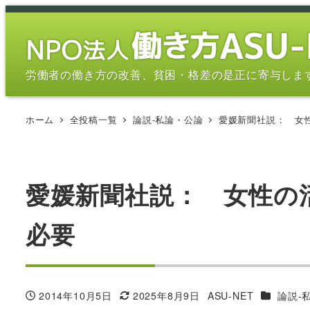
メ
イ
ン
コ
労働者の働き方の改善、貧困・格差の是正に寄与しま
ン
テ
ホーム
全投稿一覧
論説-私論・公論
愛媛新聞社説： 女
ン
ツ
へ
移
愛媛新聞社説： 女性の
動
必要
カテゴリ
2014年10月5日
2025年8月9日
ASU-NET
論説-
投稿日
更新日
著