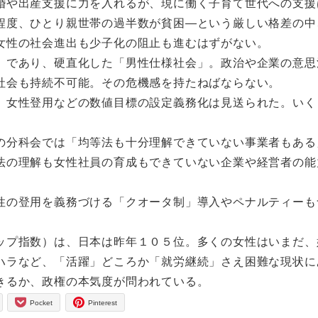
や出産支援に力を入れるが、現に働く子育て世代への支援
程度、ひとり親世帯の過半数が貧困―という厳しい格差の中
女性の社会進出も少子化の阻止も進むはずがない。
であり、硬直化した「男性仕様社会」。政治や企業の意思
社会も持続不可能。その危機感を持たねばならない。
女性登用などの数値目標の設定義務化は見送られた。いく
分科会では「均等法も十分理解できていない事業者もある
法の理解も女性社員の育成もできていない企業や経営者の能
の登用を義務づける「クオータ制」導入やペナルティーも
プ指数）は、日本は昨年１０５位。多くの女性はいまだ、
ハラなど、「活躍」どころか「就労継続」さえ困難な現状に
きるか、政権の本気度が問われている。
Pocket
Pinterest